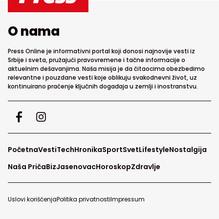
O nama
Press Online je informativni portal koji donosi najnovije vesti iz
Srbije i sveta, pružajući pravovremene i tačne informacije o
aktuelnim dešavanjima. Naša misija je da čitaocima obezbedimo
relevantne i pouzdane vesti koje oblikuju svakodnevni život, uz
kontinuirano praćenje ključnih događaja u zemlji i inostranstvu.
Početna
Vesti
Tech
Hronika
Sport
Svet
Lifestyle
Nostalgija
Naša Priča
Biz
Jasenovac
Horoskop
Zdravlje
Uslovi korišćenja
Politika privatnosti
Impressum