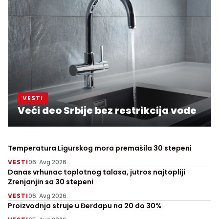
VESTI
Veći deo Srbije bez restrikcija vode
Temperatura Ligurskog mora premašila 30 stepeni
VESTI
06. Avg 2026.
Danas vrhunac toplotnog talasa, jutros najtopliji
Zrenjanjin sa 30 stepeni
VESTI
06. Avg 2026.
Proizvodnja struje u Đerdapu na 20 do 30%