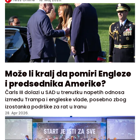
Može li kralj da pomiri Engleze
i predsednika Amerike?
Čarls III dolazi u SAD u trenutku napetih odnosa
između Trampa i engleske vlade, posebno zbog
izostanka podrške za rat u Iranu
28. Apr 2026.