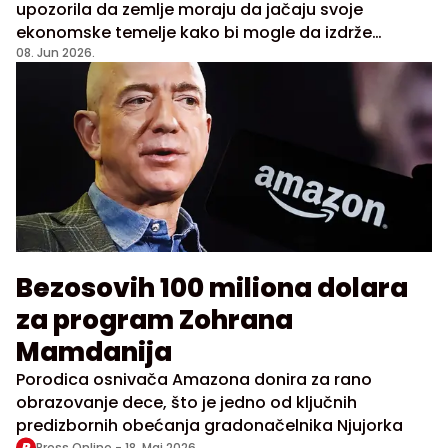
upozorila da zemlje moraju da jačaju svoje
ekonomske temelje kako bi mogle da izdrže
buduće šokove, jer globalna nestabilnost više nije
08. Jun 2026.
izuzetak, već trajna karakteristika sistema
Bezosovih 100 miliona dolara
za program Zohrana
Mamdanija
Porodica osnivača Amazona donira za rano
obrazovanje dece, što je jedno od ključnih
predizbornih obećanja gradonačelnika Njujorka
Press Online -
18. Maj 2026.