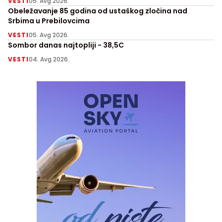
VESTI
05. Avg 2026.
Obeležavanje 85 godina od ustaškog zločina nad
Srbima u Prebilovcima
VESTI
05. Avg 2026.
Sombor danas najtopliji - 38,5C
VESTI
04. Avg 2026.