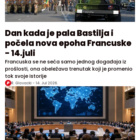
Dan kada je pala Bastilja i
počela nova epoha Francuske
- 14.juli
Francuska se ne seća samo jednog događaja iz
prošlosti, ona obeležava trenutak koji je promenio
tok svoje istorije
R. Glovacki -
14. Jul 2026.