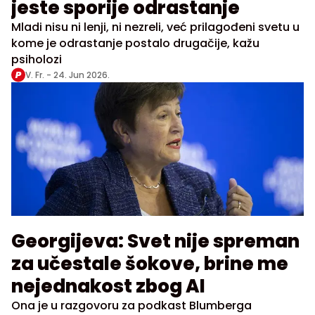
jeste sporije odrastanje
Mladi nisu ni lenji, ni nezreli, već prilagođeni svetu u
kome je odrastanje postalo drugačije, kažu
psiholozi
V. Fr. -
24. Jun 2026.
Georgijeva: Svet nije spreman
za učestale šokove, brine me
nejednakost zbog AI
Ona je u razgovoru za podkast Blumberga