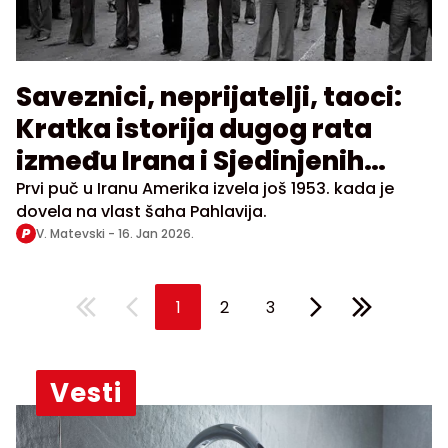
Saveznici, neprijatelji, taoci:
Kratka istorija dugog rata
između Irana i Sjedinjenih
Država
Prvi puč u Iranu Amerika izvela još 1953. kada je
dovela na vlast šaha Pahlavija.
V. Matevski -
16. Jan 2026.
1
2
3
Vesti