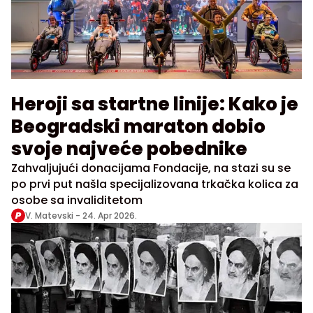
Heroji sa startne linije: Kako je
Beogradski maraton dobio
svoje najveće pobednike
Zahvaljujući donacijama Fondacije, na stazi su se
po prvi put našla specijalizovana trkačka kolica za
osobe sa invaliditetom
V. Matevski -
24. Apr 2026.