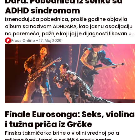
Dara: Pobednica iz senke sa
ADHD sindromom
Iznenađujuća pobednica, prošle godine objavila
album sa nazivom ADHDARA, kao jasnu asocijaciju
na poremećaj pažnje koji joj je dijagnostifikovan u
zrelom dobu
Press Online -
17. Maj 2026.
Finale Eurosonga: Seks, violina
i tužna priča iz Grčke
Finska takmičarka brine o violini vrednoj pola