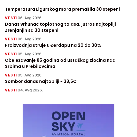
Temperatura Ligurskog mora premašila 30 stepeni
VESTI
06. Avg 2026.
Danas vrhunac toplotnog talasa, jutros najtopliji
Zrenjanjin sa 30 stepeni
VESTI
06. Avg 2026.
Proizvodnja struje u Đerdapu na 20 do 30%
VESTI
05. Avg 2026.
Obeležavanje 85 godina od ustaškog zločina nad
Srbima u Prebilovcima
VESTI
05. Avg 2026.
Sombor danas najtopliji - 38,5C
VESTI
04. Avg 2026.