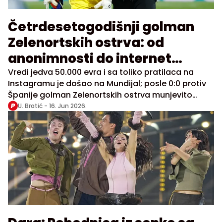
Četrdesetogodišnji golman
Zelenortskih ostrva: od
anonimnosti do internet
senzacije
Vredi jedva 50.000 evra i sa toliko pratilaca na
Instagramu je došao na Mundijal; posle 0:0 protiv
Španije golman Zelenortskih ostrva munjevito
stigao do preko 6 miliona folovera
U. Bratić -
16. Jun 2026.