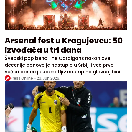
Arsenal fest u Kragujevcu: 50
izvođača u tri dana
Švedski pop bend The Cardigans nakon dve
decenije ponovo je nastupio u Srbiji i već prve
večeri doneo je upečatljiv nastup na glavnoj bini
Press Online -
29. Jun 2026.