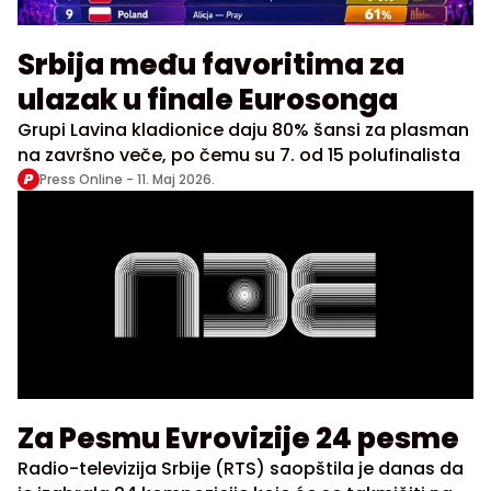
Srbija među favoritima za
ulazak u finale Eurosonga
Grupi Lavina kladionice daju 80% šansi za plasman
na završno veče, po čemu su 7. od 15 polufinalista
Press Online -
11. Maj 2026.
Za Pesmu Evrovizije 24 pesme
Radio-televizija Srbije (RTS) saopštila je danas da