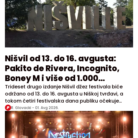
Nišvil od 13. do 16. avgusta:
Pakito de Rivera, Incognito,
Boney M i više od 1.000
izvođača na festivalu
Trideset drugo izdanje Nišvil džez festivala biće
održano od 13. do 16. avgusta u Niškoj tvrđavi, a
tokom četiri festivalska dana publiku očekuje
gotovo 300 programa i oko 1.000 izvođača iz
R. Glovacki -
01. Avg 2026.
zemlje i inostranstva