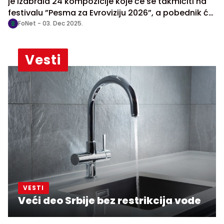
je izabrala 24 kompozicije koje će se takmičiti na
festivalu ”Pesma za Evroviziju 2026”, a pobednik će
u maju naredne godine predstavljati Srbiju na
FoNet -
03. Dec 2025.
Evrosongu u Beču.
Vesti
VESTI
Veći deo Srbije bez restrikcija vode