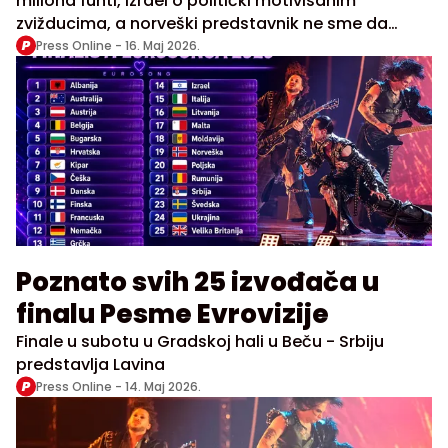
miliona funti, Izrael o politički motivisanim
zvižducima, a norveški predstavnik ne sme da
izgleda previše seksi
Press Online -
16. Maj 2026.
Poznato svih 25 izvođača u
finalu Pesme Evrovizije
Finale u subotu u Gradskoj hali u Beču - Srbiju
predstavlja Lavina
Press Online -
14. Maj 2026.