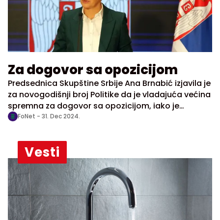
Za dogovor sa opozicijom
Predsednica Skupštine Srbije Ana Brnabić izjavila je
za novogodišnji broj Politike da je vladajuća većina
spremna za dogovor sa opozicijom, iako je
opozicione lidere okarakterisala kao ekstremiste.
FoNet -
31. Dec 2024.
Vesti