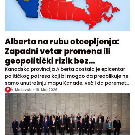
Alberta na rubu otcepljenja:
Zapadni vetar promena ili
geopolitički rizik bez
presedana?
Kanadska provincija Alberta postala je epicentar
političkog potresa koji bi mogao da preoblikuje ne
samo unutrašnju mapu Kanade, već i da poremeti
strateške odnose u Severnoj Americi
V. Matevski -
16. Mar 2026.