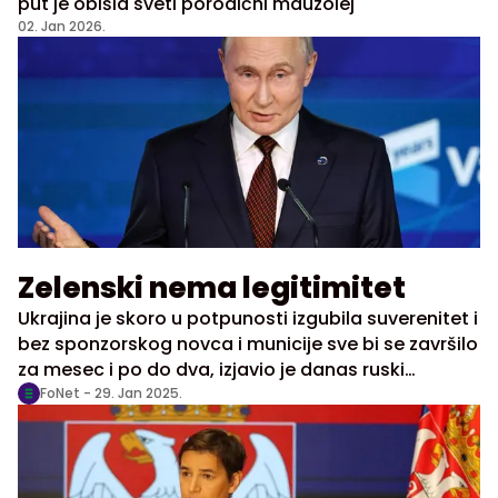
put je obišla sveti porodični mauzolej
02. Jan 2026.
Zelenski nema legitimitet
Ukrajina je skoro u potpunosti izgubila suverenitet i
bez sponzorskog novca i municije sve bi se završilo
za mesec i po do dva, izjavio je danas ruski
predsednik Vladimir Putin i dodao da predsednik
FoNet -
29. Jan 2025.
Ukrajine više nema legitimitet.