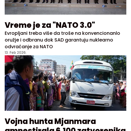
Vreme je za "NATO 3.0"
Evropljani treba više da troše na konvencionanlo
oružje i odbranu dok SAD garantuju nuklearno
odvraćanje za NATO
13. Feb 2026.
Vojna hunta Mjanmara
amnestirala 6.100 zatvorenika