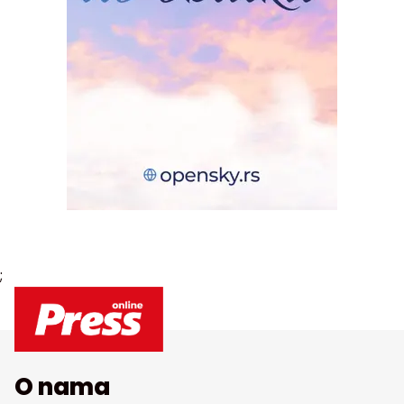
;
O nama