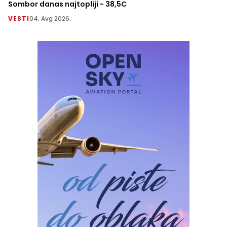
Sombor danas najtopliji - 38,5C
VESTI
04. Avg 2026.