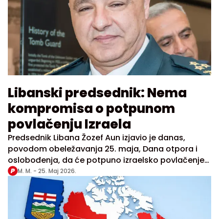
Libanski predsednik: Nema
kompromisa o potpunom
povlačenju Izraela
Predsednik Libana Žozef Aun izjavio je danas,
povodom obeležavanja 25. maja, Dana otpora i
oslobođenja, da će potpuno izraelsko povlačenje
ostati čvrst nacionalni zahtev
M. M. -
25. Maj 2026.