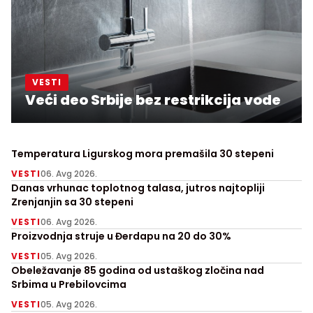
VESTI
Veći deo Srbije bez restrikcija vode
Temperatura Ligurskog mora premašila 30 stepeni
VESTI
06. Avg 2026.
Danas vrhunac toplotnog talasa, jutros najtopliji
Zrenjanjin sa 30 stepeni
VESTI
06. Avg 2026.
Proizvodnja struje u Đerdapu na 20 do 30%
VESTI
05. Avg 2026.
Obeležavanje 85 godina od ustaškog zločina nad
Srbima u Prebilovcima
VESTI
05. Avg 2026.