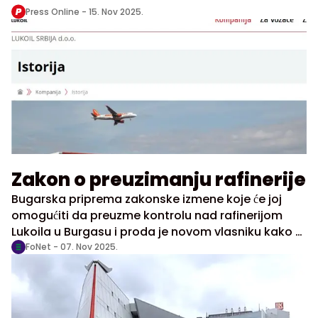
Press Online -
15. Nov 2025.
Zakon o preuzimanju rafinerije
Bugarska priprema zakonske izmene koje će joj
omogućiti da preuzme kontrolu nad rafinerijom
Lukoila u Burgasu i proda je novom vlasniku kako bi
zaštitila to postrojenje od američkih sankcija,
FoNet -
07. Nov 2025.
objavili su lokalni mediji.