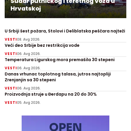
Sudar putničkog i teretnog voza u
Hrvatskoj
U Srbiji šest požara, Stolovi i Deliblatska peščara najteži
VESTI
08. Avg 2026.
Veći deo Srbije bez restrikcija vode
VESTI
06. Avg 2026.
Temperatura Ligurskog mora premašila 30 stepeni
VESTI
06. Avg 2026.
Danas vrhunac toplotnog talasa, jutros najtopliji
Zrenjanjin sa 30 stepeni
VESTI
06. Avg 2026.
Proizvodnja struje u Đerdapu na 20 do 30%
VESTI
05. Avg 2026.