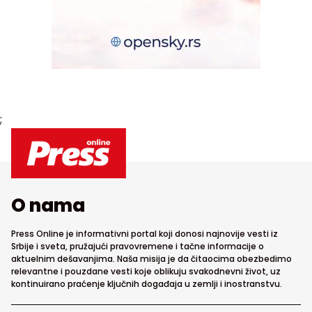
;
O nama
Press Online je informativni portal koji donosi najnovije vesti iz
Srbije i sveta, pružajući pravovremene i tačne informacije o
aktuelnim dešavanjima. Naša misija je da čitaocima obezbedimo
relevantne i pouzdane vesti koje oblikuju svakodnevni život, uz
kontinuirano praćenje ključnih događaja u zemlji i inostranstvu.