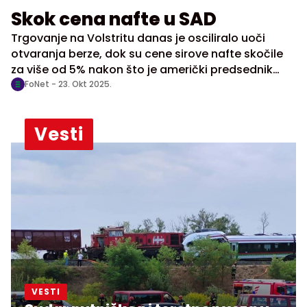
Skok cena nafte u SAD
Trgovanje na Volstritu danas je osciliralo uoči
otvaranja berze, dok su cene sirove nafte skočile
za više od 5% nakon što je američki predsednik
Donald Tramp najavio sankcije ruskim naftnim
FoNet -
23. Okt 2025.
gigantima, javlja AP.
Vesti
VESTI