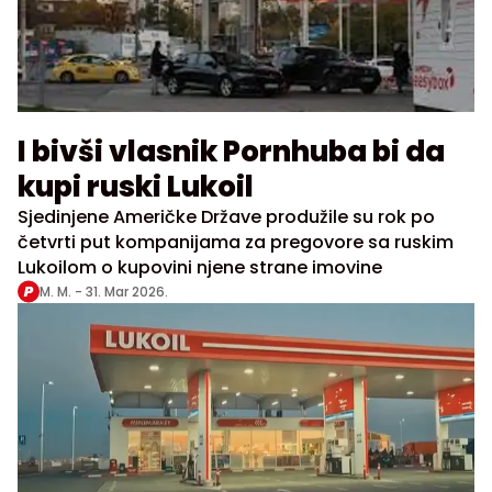
I bivši vlasnik Pornhuba bi da
kupi ruski Lukoil
Sjedinjene Američke Države produžile su rok po
četvrti put kompanijama za pregovore sa ruskim
Lukoilom o kupovini njene strane imovine
M. M. -
31. Mar 2026.