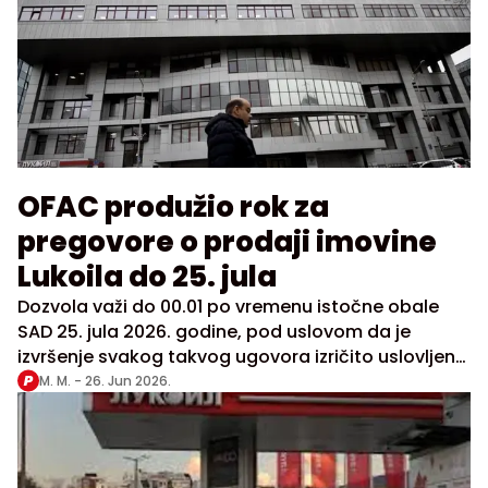
OFAC produžio rok za
pregovore o prodaji imovine
Lukoila do 25. jula
Dozvola važi do 00.01 po vremenu istočne obale
SAD 25. jula 2026. godine, pod uslovom da je
izvršenje svakog takvog ugovora izričito uslovljeno
dobijanjem posebnog odobrenja Kancelarije za
M. M. -
26. Jun 2026.
kontrolu strane imovine