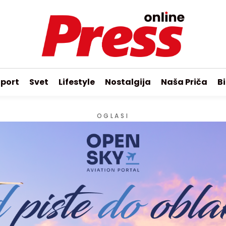
port
Svet
Lifestyle
Nostalgija
Naša Priča
Bi
OGLASI