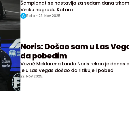
Šampionat se nastavlja za sedam dana trkom
Veliku nagradu Katara
Beta -
23. Nov 2025.
Noris: Došao sam u Las Veg
da pobedim
Vozač Meklarena Lando Noris rekao je danas 
je u Las Vegas došao da rizikuje i pobedi
22. Nov 2025.