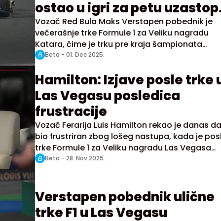
ostao u igri za petu uzasto
titulu
Vozač Red Bula Maks Verstapen pobednik je
večerašnje trke Formule 1 za Veliku nagradu
Katara, čime je trku pre kraja šampionata
smanjio razliku za vodećim u generalnom
Beta -
01. Dec 2025.
plasmanu Landom Norisom iz Meklarena na 12
Hamilton: Izjave posle trke 
bodova.
Las Vegasu posledica
frustracije
Vozač Ferarija Luis Hamilton rekao je danas da
bio frustriran zbog lošeg nastupa, kada je pos
trke Formule 1 za Veliku nagradu Las Vegasa
rekao da se ne raduje narednoj sezoni.
Beta -
28. Nov 2025.
Verstapen pobednik ulične
trke F1 u Las Vegasu