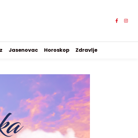
z
Jasenovac
Horoskop
Zdravlje