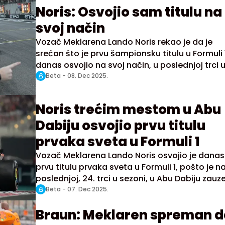
Noris: Osvojio sam titulu na
svoj način
Vozač Meklarena Lando Noris rekao je da je
srećan što je prvu šampionsku titulu u Formuli 
danas osvojio na svoj način, u poslednjoj trci 
sezoni za Veliku nagradu Abu Dabija.
Beta -
08. Dec 2025.
Noris trećim mestom u Abu
Dabiju osvojio prvu titulu
prvaka sveta u Formuli 1
Vozač Meklarena Lando Noris osvojio je danas
prvu titulu prvaka sveta u Formuli 1, pošto je n
poslednjoj, 24. trci u sezoni, u Abu Dabiju zauz
treće mesto.
Beta -
07. Dec 2025.
Braun: Meklaren spreman d