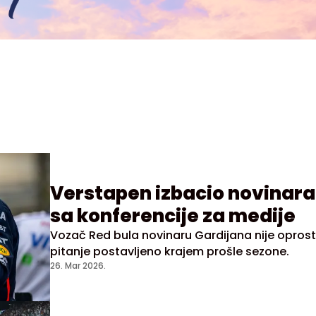
Verstapen izbacio novinara
sa konferencije za medije
Vozač Red bula novinaru Gardijana nije oprost
pitanje postavljeno krajem prošle sezone.
26. Mar 2026.