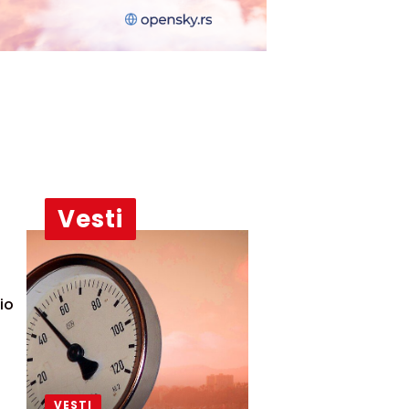
Vesti
io
VESTI