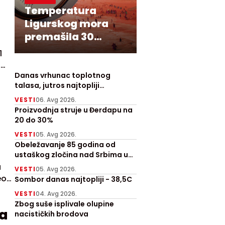
Temperatura
Ligurskog mora
premašila 30
stepeni
1
u
Danas vrhunac toplotnog
talasa, jutros najtopliji
Zrenjanjin sa 30 stepeni
VESTI
06. Avg 2026.
Proizvodnja struje u Đerdapu na
20 do 30%
VESTI
05. Avg 2026.
Obeležavanje 85 godina od
ustaškog zločina nad Srbima u
Prebilovcima
a
VESTI
05. Avg 2026.
eo
Sombor danas najtopliji - 38,5C
VESTI
04. Avg 2026.
Zbog suše isplivale olupine
a
nacističkih brodova