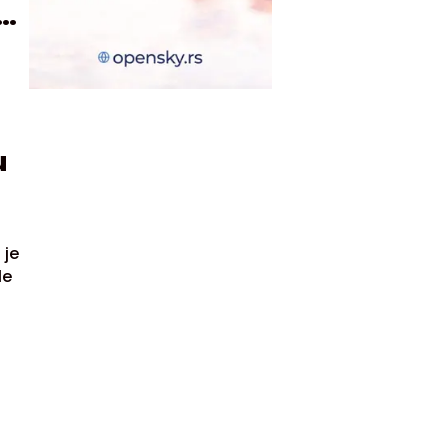
pnu
u
 je
le