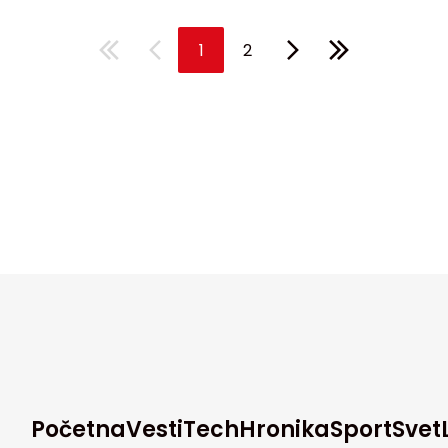
1
2
Početna
Vesti
Tech
Hronika
Sport
Svet