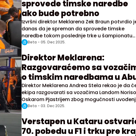
sprovede timske naredbe
ako bude potrebno
Izvršni direktor Meklarena Zek Braun potvrdio j
danas da je spreman da sprovede timske
naredbe tokom poslednje trke u šampionatu
Formule 1 za Veliku nagradu Abu Dabija, kako b
Beta -
05. Dec 2025.
osigurao da jedan od njegovih vozača osvoji
Direktor Meklarena:
šampionsku titulu u poslednjoj trci u sezoni.
Razgovaraćemo sa vozači
o timskim naredbama u Ab
Dabiju
Direktor Meklarena Andrea Stela rekao je da ć
ekipa razgovarati sa vozačima Landom Noriso
Oskarom Pjastrijem zbog mogućnosti uvođen
timskih naredbi u poslednjoj trci u šampionat
Beta -
03. Dec 2025.
Formule 1 u Abu Dabiju, posle koje će biti pozn
Verstapen u Kataru ostvari
šampion.
70. pobedu u F1 i trku pre kra