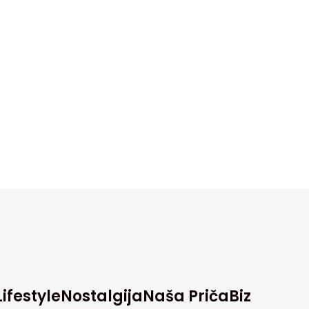
Lifestyle
Nostalgija
Naša Priča
Biz