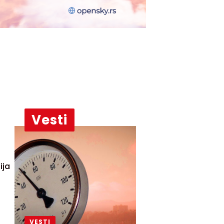
Vesti
ija
VESTI