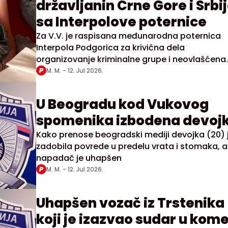
državljanin Crne Gore i Srbi
sa Interpolove poternice
Za V.V. je raspisana međunarodna poternica
Interpola Podgorica za krivična dela
organizovanje kriminalne grupe i neovlašćena
proizvodnja, držanje i stavljanje u promet opoj
M. M. -
12. Jul 2026.
droga
U Beogradu kod Vukovog
spomenika izbodena devoj
Kako prenose beogradski mediji devojka (20) 
zadobila povrede u predelu vrata i stomaka, a
napadač je uhapšen
M. M. -
12. Jul 2026.
Uhapšen vozač iz Trstenika
koji je izazvao sudar u kom