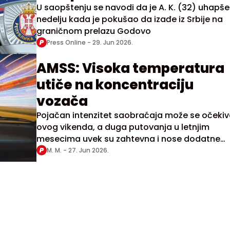
U saopštenju se navodi da je A. K. (32) uhapše
nedelju kada je pokušao da izađe iz Srbije na
graničnom prelazu Godovo
Press Online -
29. Jun 2026.
AMSS: Visoka temperatura
utiče na koncentraciju
vozača
Pojačan intenzitet saobraćaja može se očekiva
ovog vikenda, a duga putovanja u letnjim
mesecima uvek su zahtevna i nose dodatne
opasnosti, upozorava AMSS
M. M. -
27. Jun 2026.