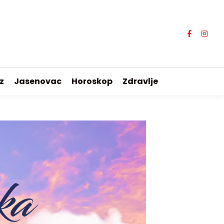
z
Jasenovac
Horoskop
Zdravlje