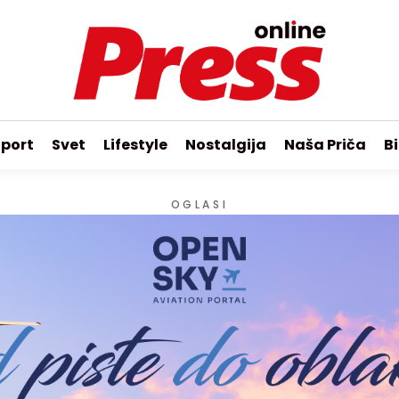
port
Svet
Lifestyle
Nostalgija
Naša Priča
Bi
OGLASI