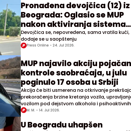
Pronađena devojčica (12) iz
Beograda: Oglasio se MUP
nakon aktiviranja sistema
"Pronađi me"
Devoјčica se, nepovređena, sama vratila kući,
dodaje se u saopštenju
Press Online -
24. Jul 2026.
MUP najavilo akciju pojača
kontrole saobraćaja, u julu
poginulo 17 osoba u Srbiji
Akcija će biti usmerena na otkrivanje prekršaj
prekoračenja brzine kretanja vozila, upravljanj
vozilom pod dejstvom alkohola i psihoaktivnih
supstanci, nekorišćenja sigurnosnog pojasa
M. M. -
14. Jul 2026.
U Beogradu uhapšen