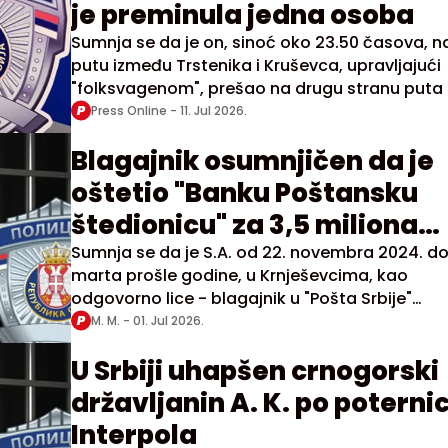
je preminula jedna osoba
Sumnja se da je on, sinoć oko 23.50 časova, n
putu između Trstenika i Kruševca, upravljajući
"folksvagenom", prešao na drugu stranu puta 
direktno se sudario sa vozilom "sitroen"
Press Online -
11. Jul 2026.
Blagajnik osumnjičen da je
oštetio "Banku Poštansku
štedionicu" za 3,5 miliona
dinara
Sumnja se da je S.A. od 22. novembra 2024. do
marta prošle godine, u Krnješevcima, kao
odgovorno lice - blagajnik u "Pošta Srbije"
Beograd, u nekoliko navrata izvršio fiktivne up
M. M. -
01. Jul 2026.
novca na svoj račun i na račun osumnjičenog 
U Srbiji uhapšen crnogorski
državljanin A. K. po poternic
Interpola