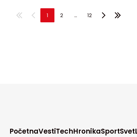
...
1
2
12
Početna
Vesti
Tech
Hronika
Sport
Svet