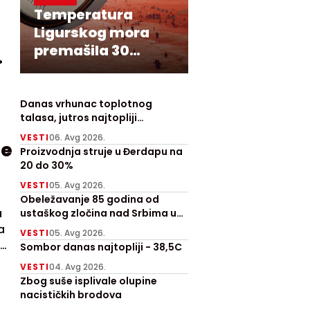
Temperatura
Ligurskog mora
premašila 30
stepeni
Danas vrhunac toplotnog
talasa, jutros najtopliji
Zrenjanjin sa 30 stepeni
VESTI
06. Avg 2026.
ne
Proizvodnja struje u Đerdapu na
20 do 30%
VESTI
05. Avg 2026.
Obeležavanje 85 godina od
a
ustaškog zločina nad Srbima u
Prebilovcima
a
VESTI
05. Avg 2026.
Sombor danas najtopliji - 38,5C
VESTI
04. Avg 2026.
Zbog suše isplivale olupine
nacističkih brodova