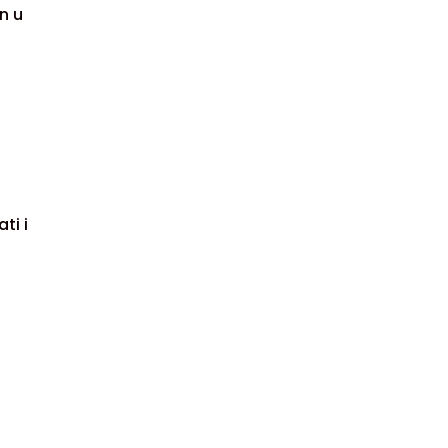
n u
ti i