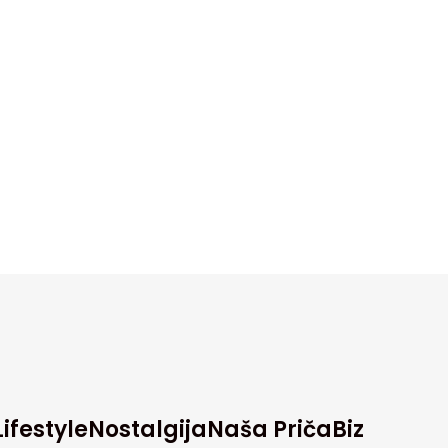
Lifestyle
Nostalgija
Naša Priča
Biz