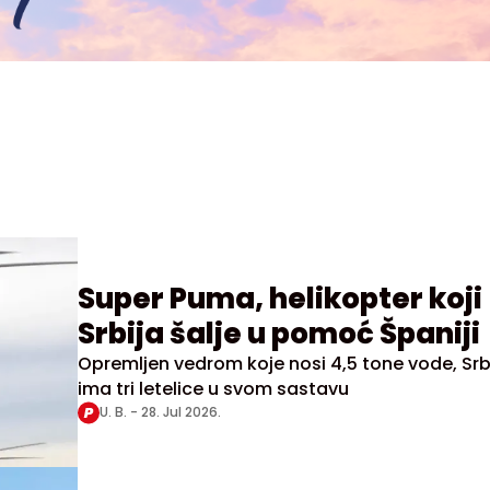
Super Puma, helikopter koji
Srbija šalje u pomoć Španiji
Opremljen vedrom koje nosi 4,5 tone vode, Srb
ima tri letelice u svom sastavu
U. B. -
28. Jul 2026.