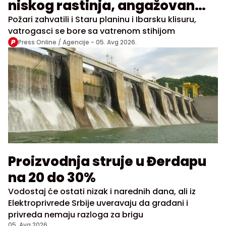
niskog rastinja, angažovan
"Kamov"
Požari zahvatili i Staru planinu i Ibarsku klisuru,
vatrogasci se bore sa vatrenom stihijom
Press Online / Agencije -
05. Avg 2026.
Proizvodnja struje u Đerdapu
na 20 do 30%
Vodostaj će ostati nizak i narednih dana, ali iz
Elektroprivrede Srbije uveravaju da građani i
privreda nemaju razloga za brigu
05. Avg 2026.