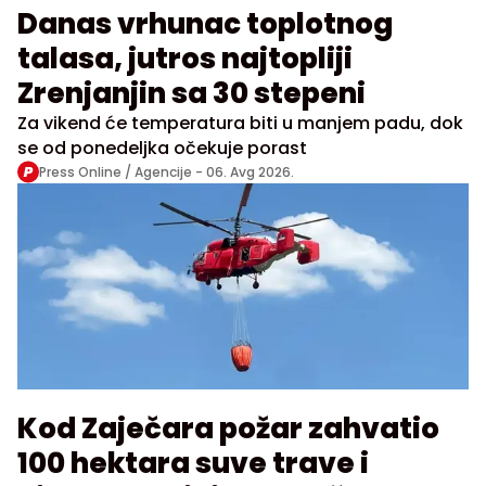
Danas vrhunac toplotnog
talasa, jutros najtopliji
Zrenjanjin sa 30 stepeni
Za vikend će temperatura biti u manjem padu, dok
se od ponedeljka očekuje porast
Press Online / Agencije -
06. Avg 2026.
Kod Zaječara požar zahvatio
100 hektara suve trave i