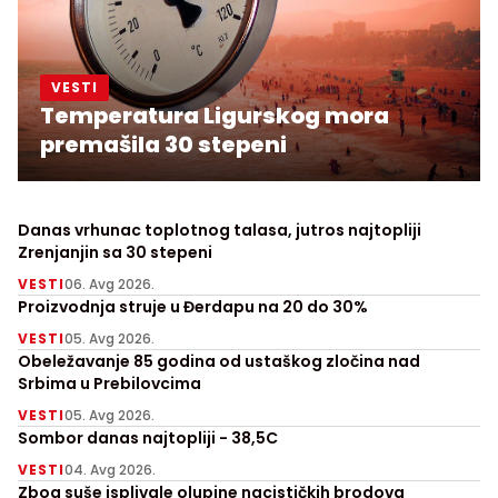
VESTI
Temperatura Ligurskog mora
premašila 30 stepeni
Danas vrhunac toplotnog talasa, jutros najtopliji
Zrenjanjin sa 30 stepeni
VESTI
06. Avg 2026.
Proizvodnja struje u Đerdapu na 20 do 30%
VESTI
05. Avg 2026.
Obeležavanje 85 godina od ustaškog zločina nad
Srbima u Prebilovcima
VESTI
05. Avg 2026.
Sombor danas najtopliji - 38,5C
VESTI
04. Avg 2026.
Zbog suše isplivale olupine nacističkih brodova