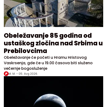
Obeležavanje 85 godina od
ustaškog zločina nad Srbima u
Prebilovcima
Obeležavanje će početi u Hramu Hristovog
Vaskrsenja, gde će u 19.00 časova biti služeno
večernje bogosluženje
M. M. -
05. Avg 2026.