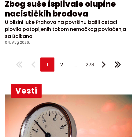
Zbog suše isplivale olupine
nacističkih brodova
U blizini luke Prahova na površinu izašli ostaci
plovila potopljenih tokom nemačkog povlačenja
sa Balkana
04. Avg 2026.
...
1
2
273
Vesti