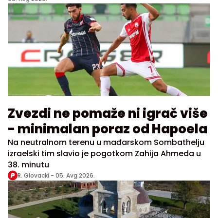
Zvezdi ne pomaže ni igrač više
- minimalan poraz od Hapoela
Na neutralnom terenu u mađarskom Sombathelju
izraelski tim slavio je pogotkom Zahija Ahmeda u
38. minutu
R. Glovacki -
05. Avg 2026.