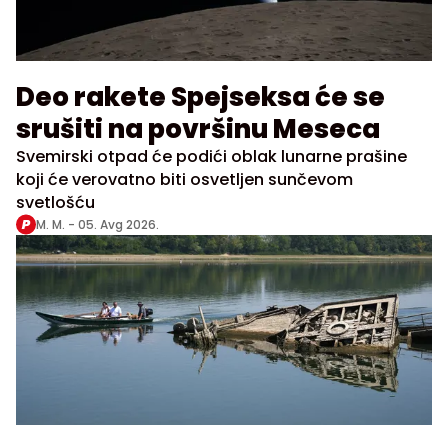
Deo rakete Spejseksa će se
srušiti na površinu Meseca
Svemirski otpad će podići oblak lunarne prašine
koji će verovatno biti osvetljen sunčevom
svetlošću
M. M. -
05. Avg 2026.