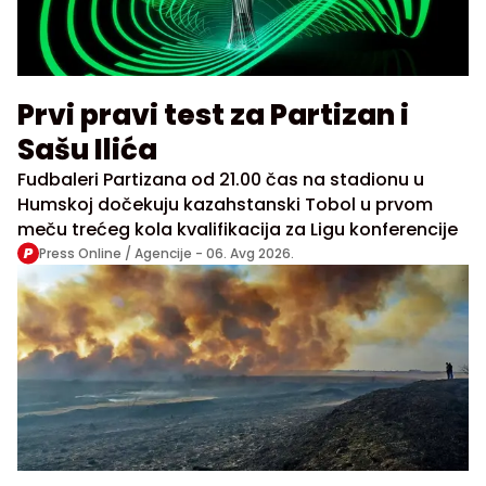
Prvi pravi test za Partizan i
Sašu Ilića
Fudbaleri Partizana od 21.00 čas na stadionu u
Humskoj dočekuju kazahstanski Tobol u prvom
meču trećeg kola kvalifikacija za Ligu konferencije
Press Online / Agencije -
06. Avg 2026.