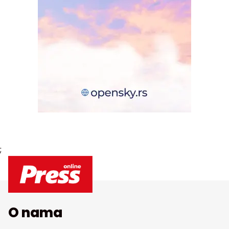
;
O nama