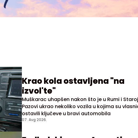
Krao kola ostavljena "na
izvol'te"
Muškarac uhapšen nakon što je u Rumi i Staro
Pazovi ukrao nekoliko vozila u kojima su vlasni
ostavili ključeve u bravi automobila
07. Avg 2026.