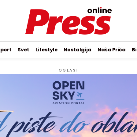
port
Svet
Lifestyle
Nostalgija
Naša Priča
Bi
OGLASI