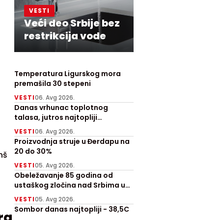
VESTI
Veći deo Srbije bez
restrikcija vode
Temperatura Ligurskog mora
premašila 30 stepeni
VESTI
06. Avg 2026.
Danas vrhunac toplotnog
talasa, jutros najtopliji
Zrenjanjin sa 30 stepeni
VESTI
06. Avg 2026.
Proizvodnja struje u Đerdapu na
20 do 30%
nš
VESTI
05. Avg 2026.
Obeležavanje 85 godina od
ustaškog zločina nad Srbima u
Prebilovcima
VESTI
05. Avg 2026.
Sombor danas najtopliji - 38,5C
ra