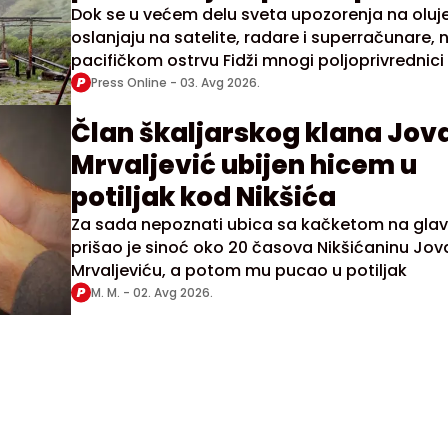
Dok se u većem delu sveta upozorenja na oluj
oslanjaju na satelite, radare i superračunare, 
pacifičkom ostrvu Fidži mnogi poljoprivrednici 
danas pažljivo posmatraju prirodu
Press Online -
03. Avg 2026.
Član škaljarskog klana Jov
Mrvaljević ubijen hicem u
potiljak kod Nikšića
Za sada nepoznati ubica sa kačketom na glav
prišao je sinoć oko 20 časova Nikšićaninu Jo
Mrvaljeviću, a potom mu pucao u potiljak
M. M. -
02. Avg 2026.