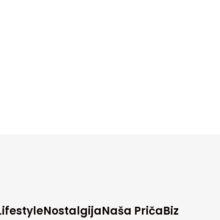
Lifestyle
Nostalgija
Naša Priča
Biz