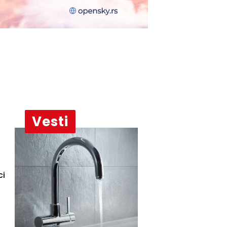
Vesti
j
ci