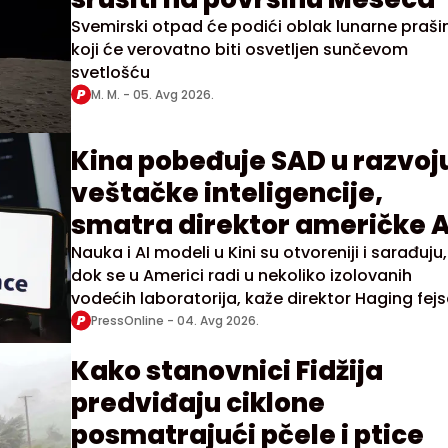
Svemirski otpad će podići oblak lunarne praši
koji će verovatno biti osvetljen sunčevom
svetlošću
M. M. -
05. Avg 2026.
Kina pobeđuje SAD u razvoj
veštačke inteligencije,
smatra direktor američke A
kompanije
Nauka i AI modeli u Kini su otvoreniji i sarađuju,
dok se u Americi radi u nekoliko izolovanih
vodećih laboratorija, kaže direktor Haging fej
PressOnline -
04. Avg 2026.
Kako stanovnici Fidžija
predviđaju ciklone
posmatrajući pčele i ptice