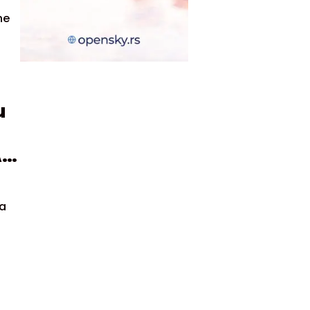
ne
u
I
sa