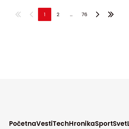
...
1
2
76
Početna
Vesti
Tech
Hronika
Sport
Svet