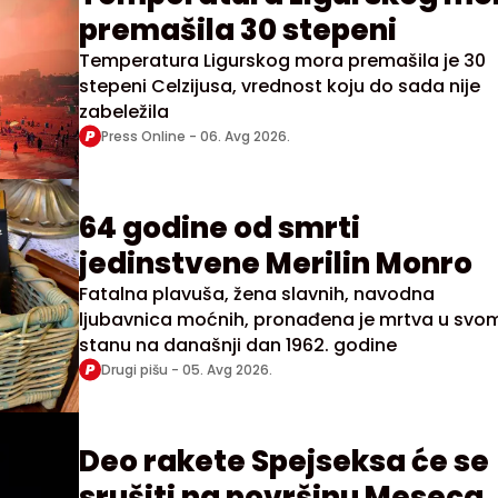
premašila 30 stepeni
Temperatura Ligurskog mora premašila je 30
stepeni Celzijusa, vrednost koju do sada nije
zabeležila
Press Online -
06. Avg 2026.
64 godine od smrti
jedinstvene Merilin Monro
Fatalna plavuša, žena slavnih, navodna
ljubavnica moćnih, pronađena je mrtva u svo
stanu na današnji dan 1962. godine
Drugi pišu -
05. Avg 2026.
Deo rakete Spejseksa će se
srušiti na površinu Meseca