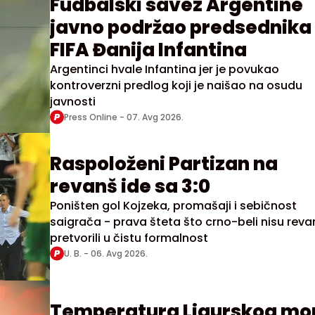
Fudbalski savez Argentine
javno podržao predsednika
FIFA Đanija Infantina
Argentinci hvale Infantina jer je povukao
kontroverzni predlog koji je naišao na osudu
javnosti
Press Online -
07. Avg 2026.
Raspoloženi Partizan na
revanš ide sa 3:0
Poništen gol Kojzeka, promašaji i sebičnost
saigrača - prava šteta što crno-beli nisu reva
pretvorili u čistu formalnost
U. B. -
06. Avg 2026.
Temperatura Ligurskog mo