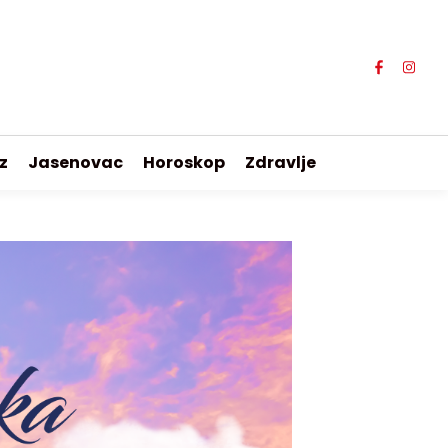
z
Jasenovac
Horoskop
Zdravlje