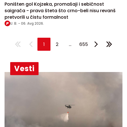
Poništen gol Kojzeka, promašaji i sebičnost
saigrača - prava šteta što crno-beli nisu revanš
pretvorili u čistu formalnost
U. B. -
06. Avg 2026.
...
1
2
655
Vesti