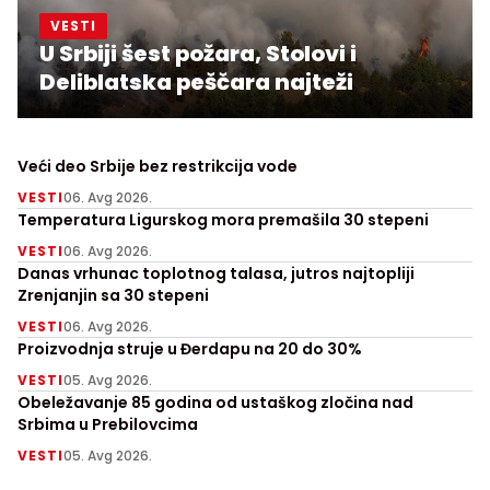
VESTI
U Srbiji šest požara, Stolovi i
Deliblatska peščara najteži
Veći deo Srbije bez restrikcija vode
VESTI
06. Avg 2026.
Temperatura Ligurskog mora premašila 30 stepeni
VESTI
06. Avg 2026.
Danas vrhunac toplotnog talasa, jutros najtopliji
Zrenjanjin sa 30 stepeni
VESTI
06. Avg 2026.
Proizvodnja struje u Đerdapu na 20 do 30%
VESTI
05. Avg 2026.
Obeležavanje 85 godina od ustaškog zločina nad
Srbima u Prebilovcima
VESTI
05. Avg 2026.