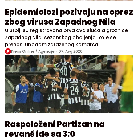
Epidemiolozi pozivaju na oprez
zbog virusa Zapadnog Nila
U Srbiji su registrovana prva dva slučaja groznice
Zapadnog Nila, sezonskog oboljenja, koje se
prenosi ubodom zaraženog komarca
Press Online / Agencije -
07. Avg 2026.
Raspoloženi Partizan na
revanš ide sa 3:0