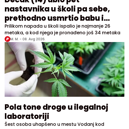
nastavnika u školi pa sebe,
prethodno usmrtio babu i
dedu
Prilikom napada u školi ispalio je najmanje 26
metaka, a kod njega je pronađeno još 34 metaka
M. M. -
08. Avg 2026.
Pola tone droge u ilegalnoj
laboratoriji
Šest osoba uhapšeno u mestu Vodanj kod