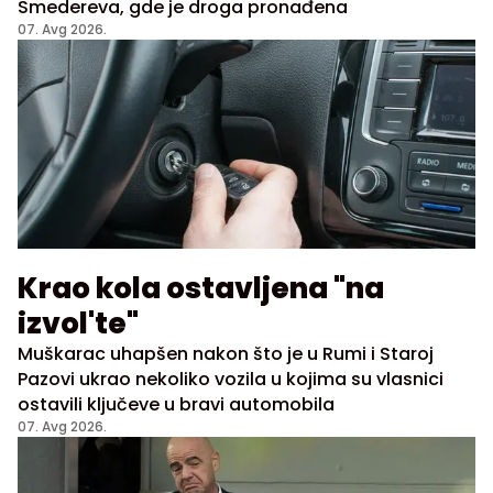
Smedereva, gde je droga pronađena
07. Avg 2026.
Krao kola ostavljena "na
izvol'te"
Muškarac uhapšen nakon što je u Rumi i Staroj
Pazovi ukrao nekoliko vozila u kojima su vlasnici
ostavili ključeve u bravi automobila
07. Avg 2026.