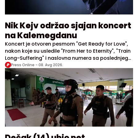
Nik Kejv održao sjajan koncert
na Kalemegdanu
Koncert je otvoren pesmom "Get Ready for Love",
nakon koje su usledile "From Her to Eternity", "Train
Long-Suffering" i naslovna numera sa poslednjeg
albuma "Wild God"
Press Online -
08. Avg 2026.
Dečak (14) ubio pet