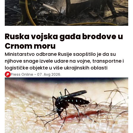
Ruska vojska gađa brodove u
Crnom moru
Ministarstvo odbrane Rusije saopštilo je da su
njihove snage izvele udare na vojne, transportne i
logističke objekte u više ukrajinskih oblasti
Press Online -
07. Avg 2026.