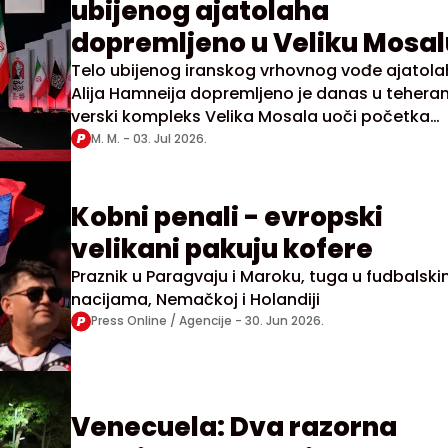
ubijenog ajatolaha
dopremljeno u Veliku Mosal
Telo ubijenog iranskog vrhovnog vođe ajatol
Alija Hamneija dopremljeno je danas u teheran
verski kompleks Velika Mosala uoči početka
višednevnih pogrebnih ceremonija
M. M. -
03. Jul 2026.
Kobni penali - evropski
velikani pakuju kofere
Praznik u Paragvaju i Maroku, tuga u fudbalsk
nacijama, Nemačkoj i Holandiji
Press Online / Agencije -
30. Jun 2026.
Venecuela: Dva razorna