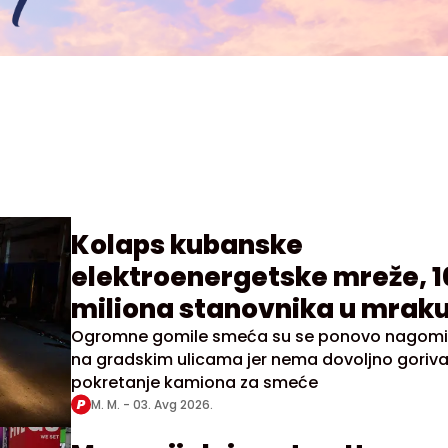
Kolaps kubanske
elektroenergetske mreže, 1
miliona stanovnika u mrak
Ogromne gomile smeća su se ponovo nagomi
na gradskim ulicama jer nema dovoljno goriva
pokretanje kamiona za smeće
M. M. -
03. Avg 2026.