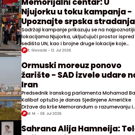
Memorijalni centar: U
Njujorku u toku kampanja -
Upoznajte srpska stradanja
Sadržaji kampanje prikazuju se na najpoznatij
lokacijama Njujorka, uključujući prostor ispred
sedišta UN, kao i brojne druge lokacije koje
predstavljaju simbole globalne diplomatije
R. Glovacki -
12. Jul 2026.
Ormuski moreuz ponovo
žarište - SAD izvele udare n
Iran
Predsednik iranskog parlamenta Mohamad B
Kalibaf optužio je danas Sjedinjene Američke
Države da krše Memorandum o razumevanju i
poručio da je era maltretiranja i iznude završe
M. M. -
08. Jul 2026.
Sahrana Alija Hamneija: Te