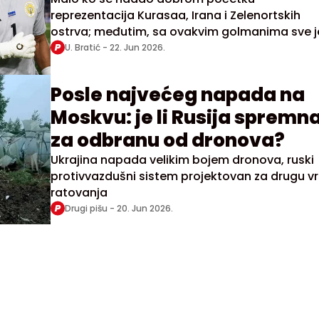
reprezentacija Kurasaa, Irana i Zelenortskih
ostrva; međutim, sa ovakvim golmanima sve j
moguće
U. Bratić -
22. Jun 2026.
Posle najvećeg napada na
Moskvu: je li Rusija spremn
za odbranu od dronova?
Ukrajina napada velikim bojem dronova, ruski
protivvazdušni sistem projektovan za drugu vr
ratovanja
Drugi pišu -
20. Jun 2026.