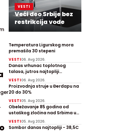
VESTI
Veći deo Srbije bez
restrikcija vode
im
Temperatura Ligurskog mora
premašila 30 stepeni
VESTI
06. Avg 2026.
Danas vrhunac toplotnog
talasa, jutros najtopliji
a
Zrenjanjin sa 30 stepeni
VESTI
06. Avg 2026.
Proizvodnja struje u Đerdapu na
ager
20 do 30%
VESTI
05. Avg 2026.
Obeležavanje 85 godina od
na
ustaškog zločina nad Srbima u
Prebilovcima
VESTI
05. Avg 2026.
lo
Sombor danas najtopliji - 38,5C