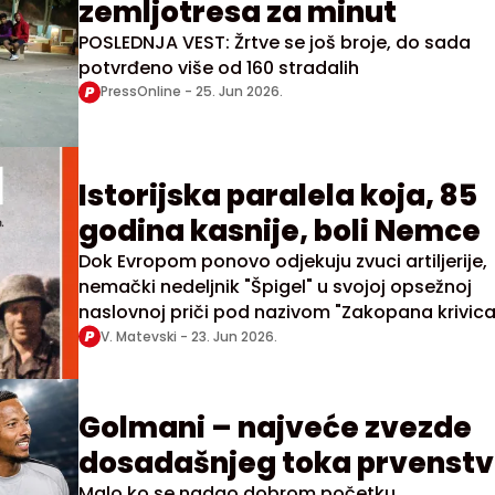
zemljotresa za minut
POSLEDNJA VEST: Žrtve se još broje, do sada
potvrđeno više od 160 stradalih
PressOnline -
25. Jun 2026.
Istorijska paralela koja, 85
godina kasnije, boli Nemce
Dok Evropom ponovo odjekuju zvuci artiljerije,
nemački nedeljnik "Špigel" u svojoj opsežnoj
naslovnoj priči pod nazivom "Zakopana krivica
povlači uznemirujuće paralele između prošlosti
V. Matevski -
23. Jun 2026.
sadašnjosti
Golmani – najveće zvezde
dosadašnjeg toka prvenst
Malo ko se nadao dobrom početku