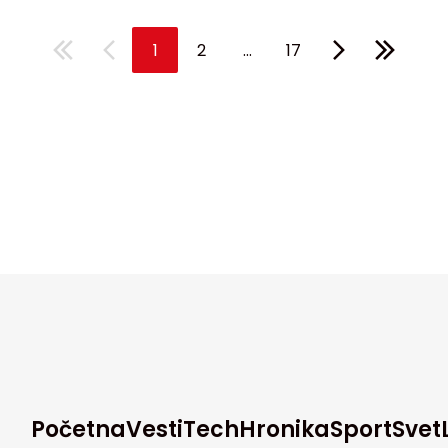
...
1
2
17
Početna
Vesti
Tech
Hronika
Sport
Svet