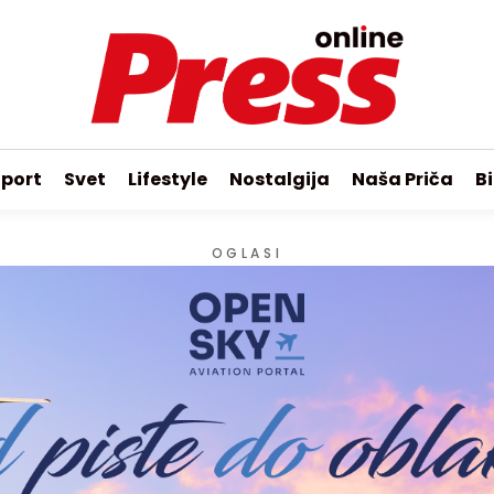
port
Svet
Lifestyle
Nostalgija
Naša Priča
Bi
OGLASI