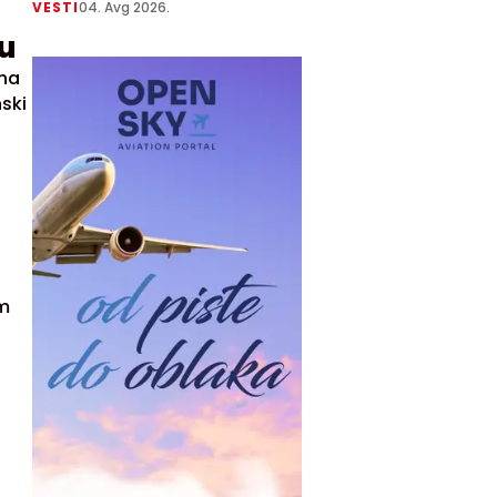
VESTI
04. Avg 2026.
u
aha
ski
im