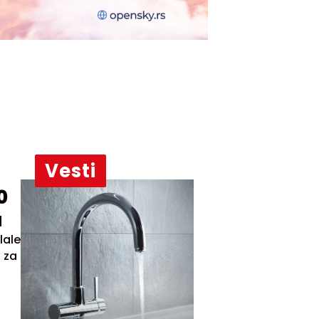
Vesti
0
u
lale
 za