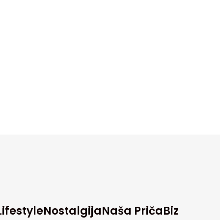
Lifestyle
Nostalgija
Naša Priča
Biz