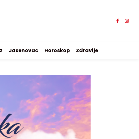
z
Jasenovac
Horoskop
Zdravlje