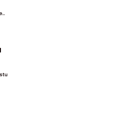
e
a
stu