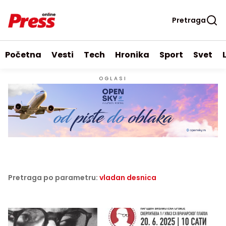
Pretraga
Početna
Vesti
Tech
Hronika
Sport
Svet
OGLASI
Pretraga po parametru:
vladan desnica