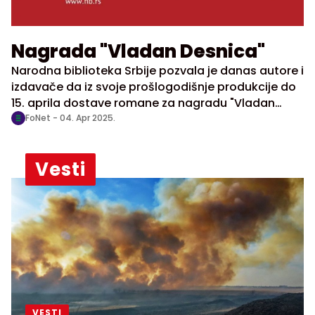
Nagrada "Vladan Desnica"
Narodna biblioteka Srbije pozvala je danas autore i
izdavače da iz svoje prošlogodišnje produkcije do
15. aprila dostave romane za nagradu "Vladan
Desnica", u po devet primeraka.
FoNet -
04. Apr 2025.
Vesti
VESTI