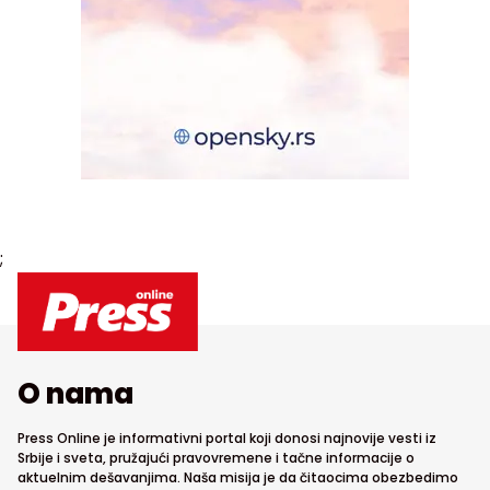
;
O nama
Press Online je informativni portal koji donosi najnovije vesti iz
Srbije i sveta, pružajući pravovremene i tačne informacije o
aktuelnim dešavanjima. Naša misija je da čitaocima obezbedimo