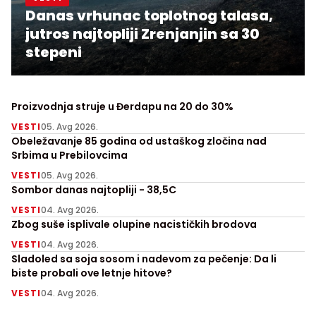
Danas vrhunac toplotnog talasa,
jutros najtopliji Zrenjanjin sa 30
stepeni
Proizvodnja struje u Đerdapu na 20 do 30%
VESTI
05. Avg 2026.
Obeležavanje 85 godina od ustaškog zločina nad
Srbima u Prebilovcima
VESTI
05. Avg 2026.
Sombor danas najtopliji - 38,5C
VESTI
04. Avg 2026.
Zbog suše isplivale olupine nacističkih brodova
VESTI
04. Avg 2026.
Sladoled sa soja sosom i nadevom za pečenje: Da li
biste probali ove letnje hitove?
VESTI
04. Avg 2026.