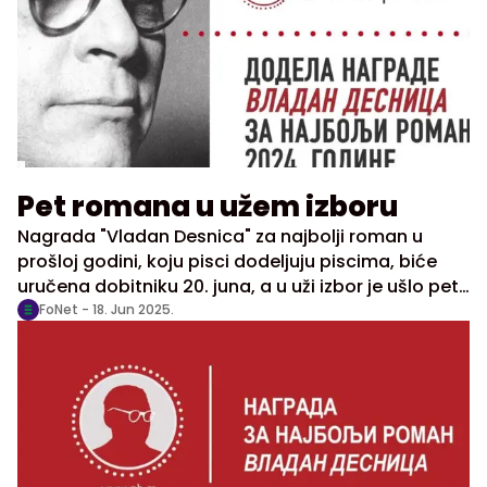
Pet romana u užem izboru
Nagrada "Vladan Desnica" za najbolji roman u
prošloj godini, koju pisci dodeljuju piscima, biće
uručena dobitniku 20. juna, a u uži izbor je ušlo pet
romana, saopštila je danas Narodna biblioteka
FoNet -
18. Jun 2025.
Srbije.