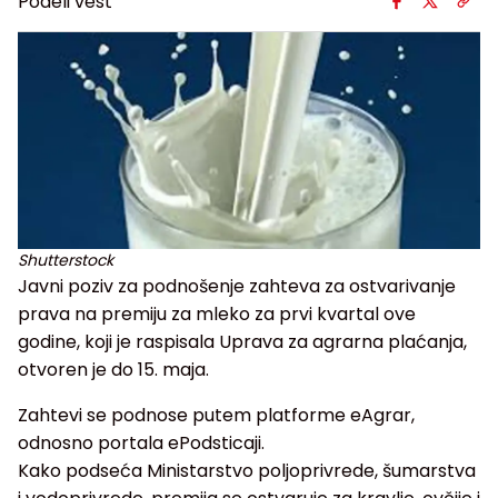
Podeli vest
Shutterstock
Javni poziv za podnošenje zahteva za ostvarivanje
prava na premiju za mleko za prvi kvartal ove
godine, koji je raspisala Uprava za agrarna plaćanja,
otvoren je do 15. maja.
Zahtevi se podnose putem platforme eAgrar,
odnosno portala ePodsticaji.
Kako podseća Ministarstvo poljoprivrede, šumarstva