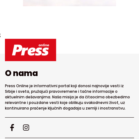
;
O nama
Press Online je informativni portal koji donosi najnovije vesti iz
Srbije i sveta, pružajući pravovremene i tačne informacije o
aktuelnim dešavanjima. Naša misija je da čitaocima obezbedimo
relevantne i pouzdane vesti koje oblikuju svakodnevni život, uz
kontinuirano praćenje ključnih događaja u zemlji i inostranstvu.