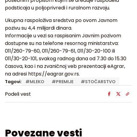
posebnim propisom kojim se uređuje raspodela
podsticaja u poljoprivredi i ruralnom razvoju.
Ukupna raspoloživa sredstva po ovom Javnom
pozivu su 4,4 milijardi dinara.
Informacije u vezi sa raspisanim Javnim pozivom
dostupne su na telefone resornog ministarstva:
011/260-79-60, 011/260-79-61, 011/30-20-100 ili
011/30-20-101, svakog radnog dana od 7.30 do 15.30
časova, kao i na zvaničnoj veb prezentaciji eAgrar,
na adresi https://eagrar.gov.rs.
Tagovi:
#
MLEKO
#
PREMIJE
#
STOČARSTVO
Podeli vest
Povezane vesti