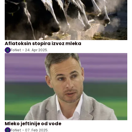
Aflatoksin stopira izvoz mleka
FoNet -
24. Apr 2025.
Mleko jeftinije od vode
FoNet -
07. Feb 2025.