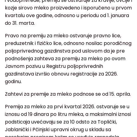
i vodoprivrede, premija se ostvaruje za kravlje, ovčije i
kozje sirovo mleko proizvedeno i isporučeno u prvom
kvartalu ove godine, odnosno u periodu od 1. januara
do 31. marta.
Pravo na premiju za mleko ostvaruje pravno lice,
preduzetnik i fizičko lice, odnosno nosilac porodičnog
poljoprivrednog gazdinstva pod uslovom da je pre
podnošenja zahteva za premiju za mleko po ovom
Javnom pozivu u Registru poljoprivrednih
gazdinstava izvršio obnovu registracije za 2026.
godinu.
Zahtevi za premije za mleko podnose se od 15. aprila.
Premija za mleko za prvi kvartal 2026. ostvaruje se u
iznosu od 19 dinara po litru mleka, a maksimalni iznosi
podsticaja uvećavaju se za 10 odsto za Toplički,
Jablanički i Pčinjski upravni okrug u skladu sa