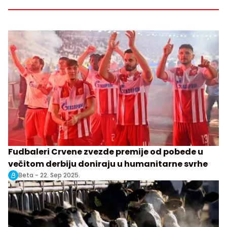
Fudbaleri Crvene zvezde premije od pobede u
večitom derbiju doniraju u humanitarne svrhe
Beta -
22. Sep 2025.