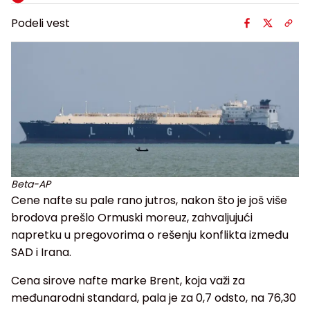
Podeli vest
Beta-AP
Cene nafte su pale rano jutros, nakon što je još više
brodova prešlo Ormuski moreuz, zahvaljujući
napretku u pregovorima o rešenju konflikta između
SAD i Irana.
Cena sirove nafte marke Brent, koja važi za
međunarodni standard, pala je za 0,7 odsto, na 76,30