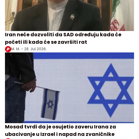
Iran neće dozvoliti da SAD određuju kada će
početi ili kada će se završiti rat
M. M. -
28. Jul 2026.
Mosad tvrdi da je osujetio zaveru Irana za
ubacivanje u Izrael i napad na zvaničnike