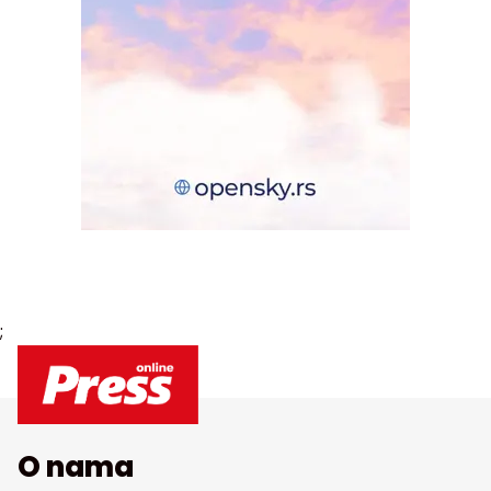
;
O nama