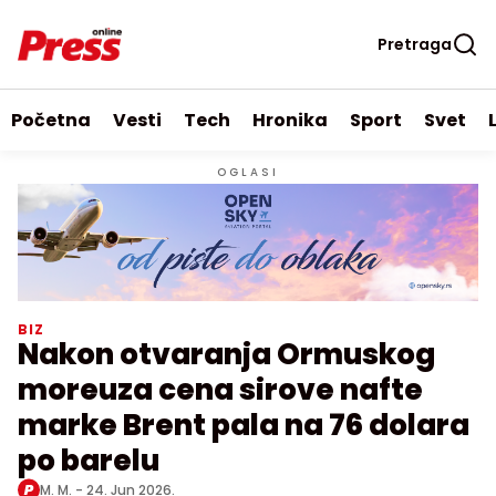
Pretraga
Početna
Vesti
Tech
Hronika
Sport
Svet
OGLASI
BIZ
Nakon otvaranja Ormuskog
moreuza cena sirove nafte
marke Brent pala na 76 dolara
po barelu
M. M. -
24. Jun 2026.