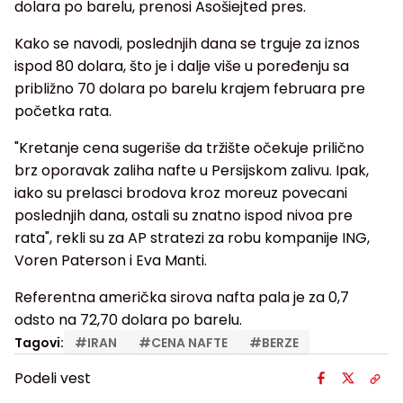
dolara po barelu, prenosi Asošiejted pres.
Kako se navodi, poslednjih dana se trguje za iznos
ispod 80 dolara, što je i dalje više u poređenju sa
približno 70 dolara po barelu krajem februara pre
početka rata.
"Kretanje cena sugeriše da tržište očekuje prilično
brz oporavak zaliha nafte u Persijskom zalivu. Ipak,
iako su prelasci brodova kroz moreuz povecani
poslednjih dana, ostali su znatno ispod nivoa pre
rata", rekli su za AP stratezi za robu kompanije ING,
Voren Paterson i Eva Manti.
Referentna američka sirova nafta pala je za 0,7
odsto na 72,70 dolara po barelu.
Tagovi:
#
IRAN
#
CENA NAFTE
#
BERZE
Podeli vest