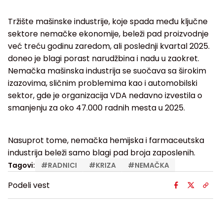
Tržište mašinske industrije, koje spada među ključne
sektore nemačke ekonomije, beleži pad proizvodnje
već treću godinu zaredom, ali poslednji kvartal 2025.
doneo je blagi porast narudžbina i nadu u zaokret.
Nemačka mašinska industrija se suočava sa širokim
izazovima, sličnim problemima kao i automobilski
sektor, gde je organizacija VDA nedavno izvestila o
smanjenju za oko 47.000 radnih mesta u 2025.
Nasuprot tome, nemačka hemijska i farmaceutska
industrija beleži samo blagi pad broja zaposlenih.
Tagovi:
#
RADNICI
#
KRIZA
#
NEMAČKA
Podeli vest