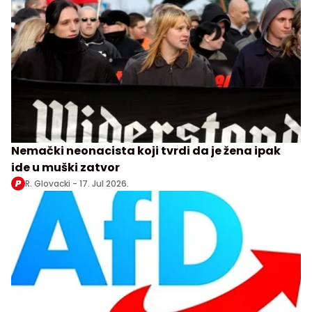
Nemački neonacista koji tvrdi da je žena ipak
ide u muški zatvor
R. Glovacki -
17. Jul 2026.