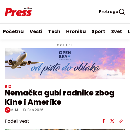
Pretraga
Početna
Vesti
Tech
Hronika
Sport
Svet
OGLASI
BIZ
Nemačka gubi radnike zbog
Kine i Amerike
M. M. -
13. Feb 2026.
Podeli vest