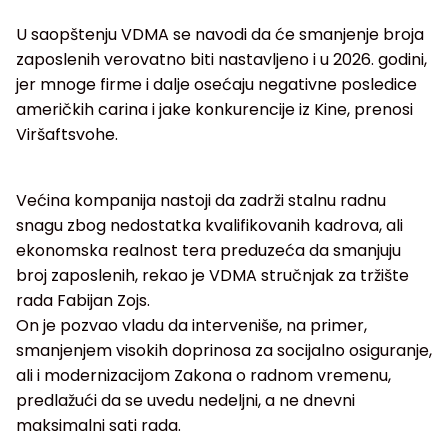
U saopštenju VDMA se navodi da će smanjenje broja
zaposlenih verovatno biti nastavljeno i u 2026. godini,
jer mnoge firme i dalje osećaju negativne posledice
američkih carina i jake konkurencije iz Kine, prenosi
Viršaftsvohe.
Većina kompanija nastoji da zadrži stalnu radnu
snagu zbog nedostatka kvalifikovanih kadrova, ali
ekonomska realnost tera preduzeća da smanjuju
broj zaposlenih, rekao je VDMA stručnjak za tržište
rada Fabijan Zojs.
On je pozvao vladu da interveniše, na primer,
smanjenjem visokih doprinosa za socijalno osiguranje,
ali i modernizacijom Zakona o radnom vremenu,
predlažući da se uvedu nedeljni, a ne dnevni
maksimalni sati rada.