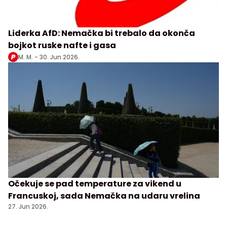
Liderka AfD: Nemačka bi trebalo da okonča
bojkot ruske nafte i gasa
M. M. -
30. Jun 2026.
Očekuje se pad temperature za vikend u
Francuskoj, sada Nemačka na udaru vrelina
27. Jun 2026.