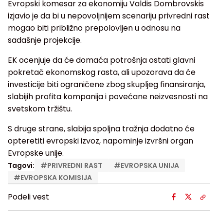
Evropski komesar za ekonomiju Valdis Dombrovskis
izjavio je da bi u nepovoljnijem scenariju privredni rast
mogao biti približno prepolovljen u odnosu na
sadašnje projekcije.
EK ocenjuje da će domaća potrošnja ostati glavni
pokretač ekonomskog rasta, ali upozorava da će
investicije biti ograničene zbog skupljeg finansiranja,
slabijih profita kompanija i povećane neizvesnosti na
svetskom tržištu.
S druge strane, slabija spoljna tražnja dodatno će
opteretiti evropski izvoz, napominje izvršni organ
Evropske unije.
Tagovi:
#
PRIVREDNI RAST
#
EVROPSKA UNIJA
#
EVROPSKA KOMISIJA
Podeli vest