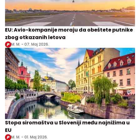
EU: Avio-kompanije moraju da obeštete putnike
zbog otkazanih letova
M. M. -
07. Maj 2026.
Stopa siromaštva u Sloveniji među najnižima u
EU
M. M. -
01. Maj 2026.