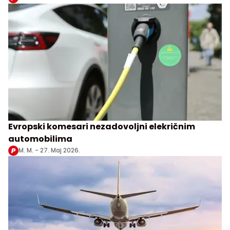
Evropski komesari nezadovoljni elekričnim
automobilima
M. M. -
27. Maj 2026.