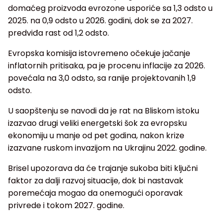
domaćeg proizvoda evrozone usporiće sa 1,3 odsto u
2025. na 0,9 odsto u 2026. godini, dok se za 2027.
predviđa rast od 1,2 odsto.
Evropska komisija istovremeno očekuje jačanje
inflatornih pritisaka, pa je procenu inflacije za 2026.
povećala na 3,0 odsto, sa ranije projektovanih 1,9
odsto.
U saopštenju se navodi da je rat na Bliskom istoku
izazvao drugi veliki energetski šok za evropsku
ekonomiju u manje od pet godina, nakon krize
izazvane ruskom invazijom na Ukrajinu 2022. godine.
Brisel upozorava da će trajanje sukoba biti ključni
faktor za dalji razvoj situacije, dok bi nastavak
poremećaja mogao da onemogući oporavak
privrede i tokom 2027. godine.