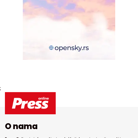
;
O nama