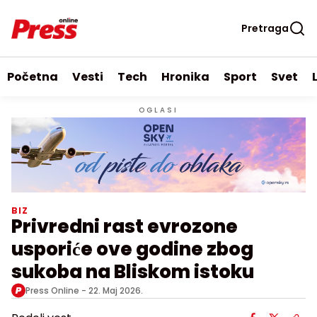
Pretraga
Početna
Vesti
Tech
Hronika
Sport
Svet
OGLASI
BIZ
Privredni rast evrozone
usporiće ove godine zbog
sukoba na Bliskom istoku
Press Online -
22. Maj 2026.