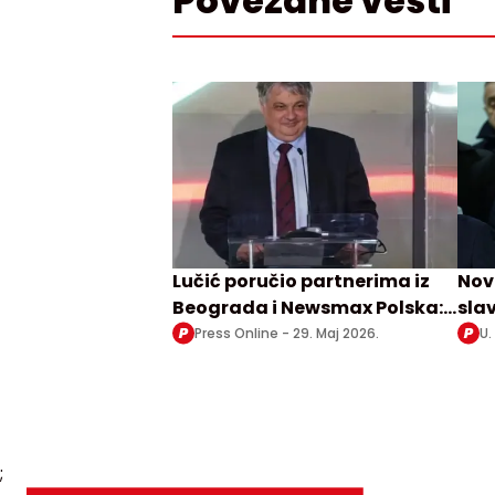
Povezane vesti
Lučić poručio partnerima iz
Nov
Beograda i Newsmax Polska:
sla
Fokus na proverene
Press Online -
29. Maj 2026.
U.
informacije i činjenice
;