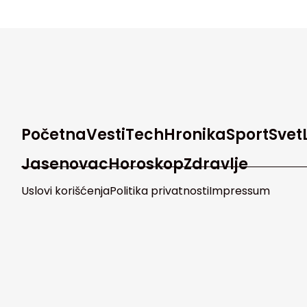
Početna
Vesti
Tech
Hronika
Sport
Svet
Jasenovac
Horoskop
Zdravlje
Uslovi korišćenja
Politika privatnosti
Impressum