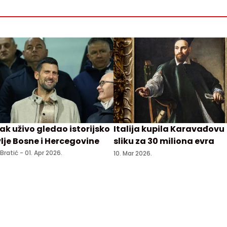
ak uživo gledao istorijsko
Italija kupila Karavađovu
vlje Bosne i Hercegovine
sliku za 30 miliona evra
 Bratić -
01. Apr 2026.
10. Mar 2026.