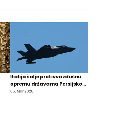
Italija šalje protivvazdušnu
opremu državama Persijskog
zaliva i brodove na Kipar
05. Mar 2026.