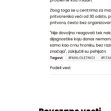
probleme kod mladih.
Zbog toga se u centrima za malo
pritvorenika veći od 30 odsto,
pritvora, često bez organizovan
"Nije dovoljno reagovati tek n
dijagnostike koju danas nemam
samo kao crnu hroniku, bez raz
značaja", zaključili su psihijatri.
Tagovi:
#
MALOLETNICI
#
ITA
Podeli vest