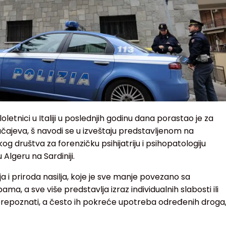
loletnici u Italiji u poslednjih godinu dana porastao je za
lučajeva, š navodi se u izveštaju predstavljenom na
g društva za forenzičku psihijatriju i psihopatologiju
 Algeru na Sardiniji.
a i priroda nasilja, koje je sve manje povezano sa
a, a sve više predstavlja izraz individualnih slabosti ili
prepoznati, a često ih pokreće upotreba određenih droga