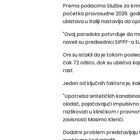
Prema podacima Službe za krimin
početka pravosudne 2026. godin
ubistava u Italiji nastavlja da op
"Ovaj paradoks potvrđuje da ma
naveli su predsednici SIPPF-a Eug
Oni su istakli da je tokom posle
čak 72 odsto, dok su ubistva koja
rast.
Jedan od ključnih faktora je, kak
"Upotreba sintetičkih kanabinoi
okidač, pojačavajući impulsivno 
razlikovati u kliničkom i pravnom
zavisnosti Masimo Kleriči.
Dodatni problem predstavljaju 