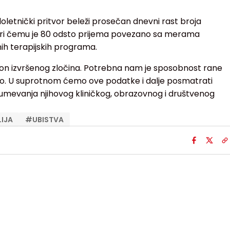
letnički pritvor beleži prosečan dnevni rast broja
 pri čemu je 80 odsto prijema povezano sa merama
ih terapijskih programa.
akon izvršenog zločina. Potrebna nam je sposobnost rane
o. U suprotnom ćemo ove podatke i dalje posmatrati
umevanja njihovog kliničkog, obrazovnog i društvenog
LIJA
#
UBISTVA