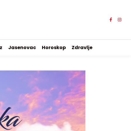
z
Jasenovac
Horoskop
Zdravlje