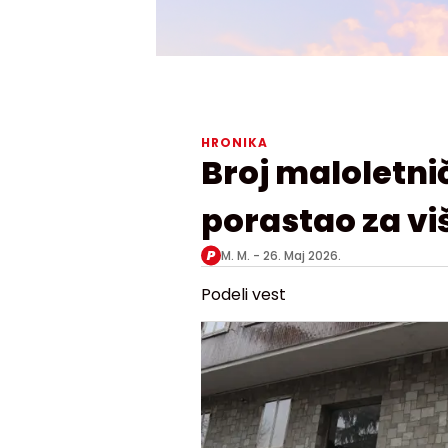
HRONIKA
Broj maloletnič
porastao za vi
M. M. -
26. Maj 2026.
Podeli vest