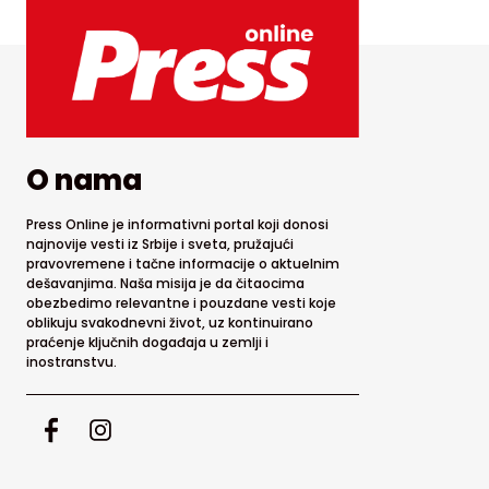
O nama
Press Online je informativni portal koji donosi
najnovije vesti iz Srbije i sveta, pružajući
pravovremene i tačne informacije o aktuelnim
dešavanjima. Naša misija je da čitaocima
obezbedimo relevantne i pouzdane vesti koje
oblikuju svakodnevni život, uz kontinuirano
praćenje ključnih događaja u zemlji i
inostranstvu.