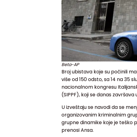
Beta-AP
Broj ubistava koje su počinili ma
više od 150 odsto, sa 14 na 35 s
nacionalnom kongresu Italijansko
(SIPPF), koji se danas završava u
U izveštaju se navodi da se menj
organizovanim kriminalnim grupam
grupne dinamike koje je teško 
prenosi Ansa.