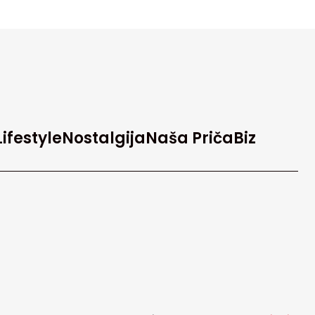
Lifestyle
Nostalgija
Naša Priča
Biz