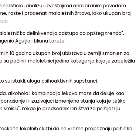
alističku analizu i izveštajima analiziranim povodom
e, raste i procenat maloletnih žrtava, iako ukupan broj
ada.
loletnička delinkvencija odstupa od opšteg trenda",
enio Aguljia i Liliana Loretu.
dnjih 10 godina ukupan broj ubistava u zemlji smanjen za
 su počinili maloletnici jedina kategorija koja je zabeležila
o su istakli, uloga psihoaktivnih supstanci.
da, alkohola i kombinacija lekova može da deluje kao
ponašanje ili izazivajući izmenjena stanja koja je teško
 smislu", rekao je predsednik Društva za psihijatriju
teškoće lokalnih službi da na vreme prepoznaju psihičke