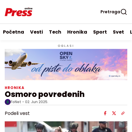
Pretraga
Početna
Vesti
Tech
Hronika
Sport
Svet
OGLASI
HRONIKA
Osmoro povređenih
FoNet -
02. Jun 2025.
Podeli vest