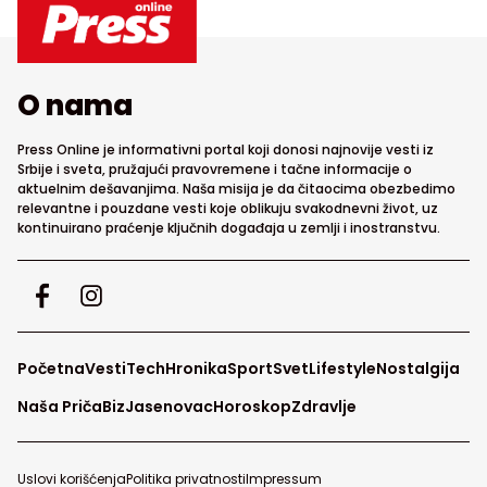
O nama
Press Online je informativni portal koji donosi najnovije vesti iz
Srbije i sveta, pružajući pravovremene i tačne informacije o
aktuelnim dešavanjima. Naša misija je da čitaocima obezbedimo
relevantne i pouzdane vesti koje oblikuju svakodnevni život, uz
kontinuirano praćenje ključnih događaja u zemlji i inostranstvu.
Početna
Vesti
Tech
Hronika
Sport
Svet
Lifestyle
Nostalgija
Naša Priča
Biz
Jasenovac
Horoskop
Zdravlje
Uslovi korišćenja
Politika privatnosti
Impressum