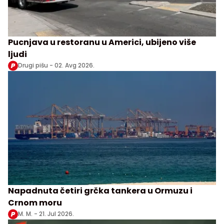
Pucnjava u restoranu u Americi, ubijeno više
ljudi
Drugi pišu -
02. Avg 2026.
Napadnuta četiri grčka tankera u Ormuzu i
Crnom moru
M. M. -
21. Jul 2026.