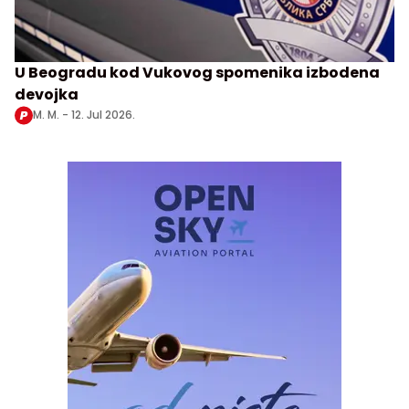
U Beogradu kod Vukovog spomenika izbodena
devojka
M. M. -
12. Jul 2026.