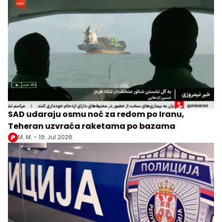
SAD udaraju osmu noć za redom po Iranu,
Teheran uzvraća raketama po bazama
M. M. -
19. Jul 2026.