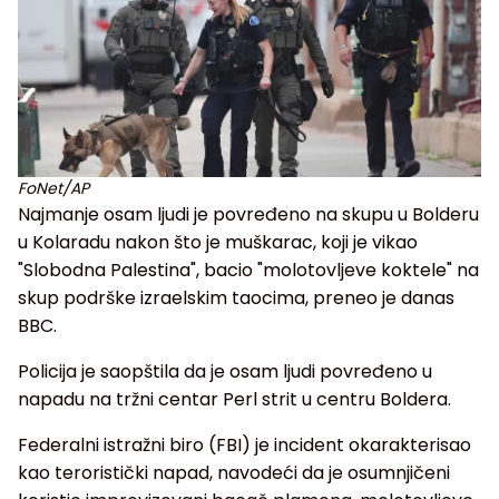
FoNet/AP
Najmanje osam ljudi je povređeno na skupu u Bolderu
u Kolaradu nakon što je muškarac, koji je vikao
"Slobodna Palestina", bacio "molotovljeve koktele" na
skup podrške izraelskim taocima, preneo je danas
BBC.
Policija je saopštila da je osam ljudi povređeno u
napadu na tržni centar Perl strit u centru Boldera.
Federalni istražni biro (FBI) je incident okarakterisao
kao teroristički napad, navodeći da je osumnjičeni