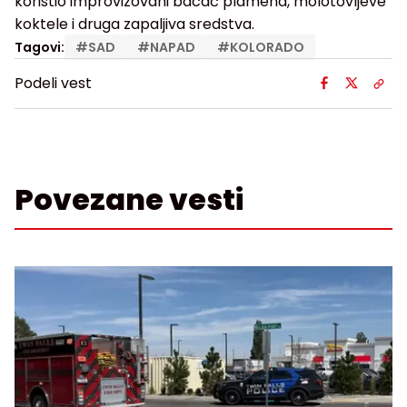
koristio improvizovani bacač plamena, molotovljeve
koktele i druga zapaljiva sredstva.
Tagovi:
#
SAD
#
NAPAD
#
KOLORADO
Podeli vest
Povezane vesti