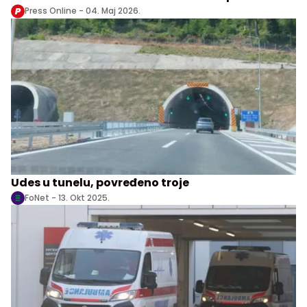
Press Online -
04. Maj 2026.
Udes u tunelu, povređeno troje
FoNet -
13. Okt 2025.