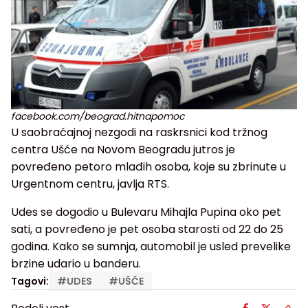
facebook.com/beograd.hitnapomoc
U saobraćajnoj nezgodi na raskrsnici kod tržnog
centra Ušće na Novom Beogradu jutros je
povređeno petoro mlađih osoba, koje su zbrinute u
Urgentnom centru, javlja RTS.
Udes se dogodio u Bulevaru Mihajla Pupina oko pet
sati, a povređeno je pet osoba starosti od 22 do 25
godina. Kako se sumnja, automobil je usled prevelike
brzine udario u banderu.
Tagovi:
#
UDES
#
UŠČE