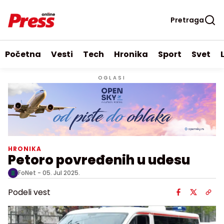
Pretraga
Početna
Vesti
Tech
Hronika
Sport
Svet
OGLASI
HRONIKA
Petoro povređenih u udesu
FoNet -
05. Jul 2025.
Podeli vest