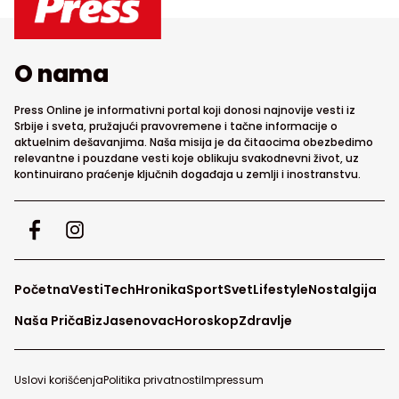
O nama
Press Online je informativni portal koji donosi najnovije vesti iz
Srbije i sveta, pružajući pravovremene i tačne informacije o
aktuelnim dešavanjima. Naša misija je da čitaocima obezbedimo
relevantne i pouzdane vesti koje oblikuju svakodnevni život, uz
kontinuirano praćenje ključnih događaja u zemlji i inostranstvu.
Početna
Vesti
Tech
Hronika
Sport
Svet
Lifestyle
Nostalgija
Naša Priča
Biz
Jasenovac
Horoskop
Zdravlje
Uslovi korišćenja
Politika privatnosti
Impressum