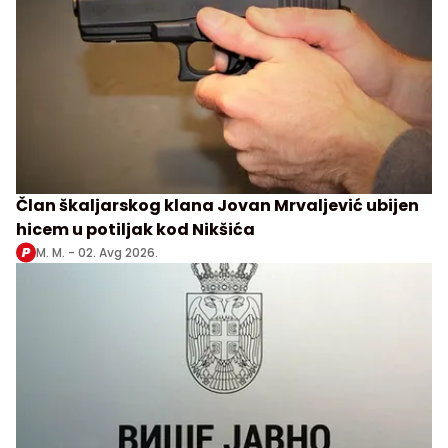
Član škaljarskog klana Jovan Mrvaljević ubijen
hicem u potiljak kod Nikšića
M. M. -
02. Avg 2026.