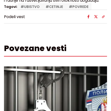
i radnje na rasvetljavanju svih oloknosti događaja.
Tagovi:
#
UBISTVO
#
CETINJE
#
POVREDE
Podeli vest
Povezane vesti