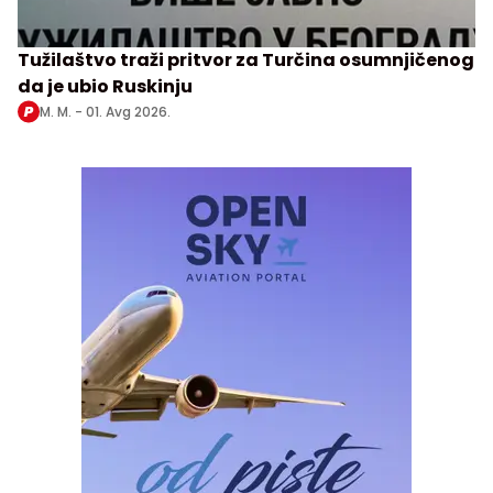
Tužilaštvo traži pritvor za Turčina osumnjičenog
da je ubio Ruskinju
M. M. -
01. Avg 2026.