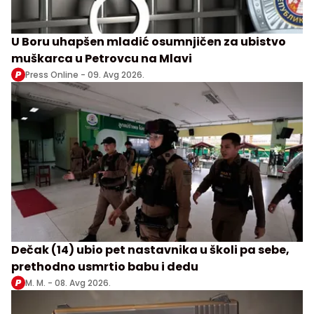
U Boru uhapšen mladić osumnjičen za ubistvo
muškarca u Petrovcu na Mlavi
Press Online -
09. Avg 2026.
Dečak (14) ubio pet nastavnika u školi pa sebe,
prethodno usmrtio babu i dedu
M. M. -
08. Avg 2026.