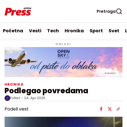
Pretraga
Početna
Vesti
Tech
Hronika
Sport
Svet
OGLASI
HRONIKA
Podlegao povredama
FoNet -
24. Apr 2025.
Podeli vest