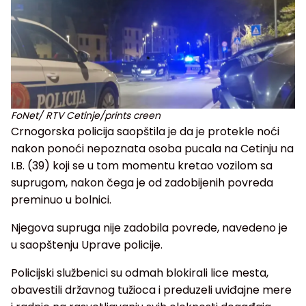
FoNet/ RTV Cetinje/prints creen
Crnogorska policija saopštila je da je protekle noći
nakon ponoći nepoznata osoba pucala na Cetinju na
I.B. (39) koji se u tom momentu kretao vozilom sa
suprugom, nakon čega je od zadobijenih povreda
preminuo u bolnici.
Njegova supruga nije zadobila povrede, navedeno je
u saopštenju Uprave policije.
Policijski službenici su odmah blokirali lice mesta,
obavestili državnog tužioca i preduzeli uviđajne mere