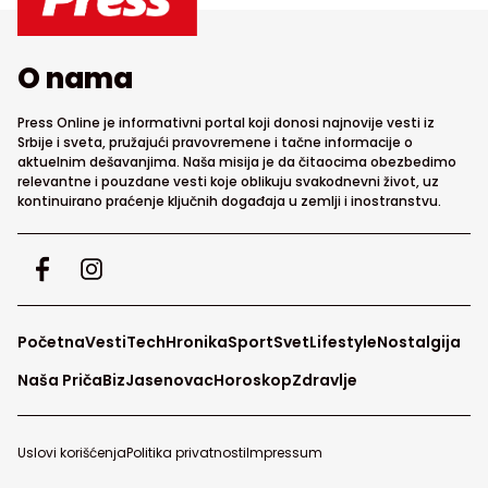
O nama
Press Online je informativni portal koji donosi najnovije vesti iz
Srbije i sveta, pružajući pravovremene i tačne informacije o
aktuelnim dešavanjima. Naša misija je da čitaocima obezbedimo
relevantne i pouzdane vesti koje oblikuju svakodnevni život, uz
kontinuirano praćenje ključnih događaja u zemlji i inostranstvu.
Početna
Vesti
Tech
Hronika
Sport
Svet
Lifestyle
Nostalgija
Naša Priča
Biz
Jasenovac
Horoskop
Zdravlje
Uslovi korišćenja
Politika privatnosti
Impressum