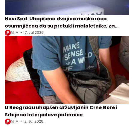
Novi Sad: Uhapšena dvojica muškaraca
osumnjičena da su pretukli maloletnike, za
trojicom se još traga
M. M. -
17. Jul 2026.
U Beogradu uhapšen državljanin Crne Gore i
Srbije sa Interpolove poternice
M. M. -
12. Jul 2026.