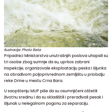
Ilustracija: Photo Beta
Pripadnici Ministarstva unutrašnjih poslova uhapsili su
tri osobe zbog sumnje da su, uprkos zabrani
inspekcije, organizovale eksploataciju peska i šljunka
na obradivom poljoprivrednom zemljištu u priobalju
reke Drine u mestu Crna Bara.
U saopštenju MUP piše da su osumnjičeni oštetili
životnu sredinu i da su skladištili i prerađivali pesak i
šljunak u nelegalnom pogonu za separaciju.