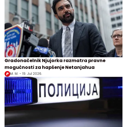
Gradonačelnik Njujorka razmatra pravne
mogućnosti za hapšenje Netanjahua
M. M. -
19. Jul 2026.