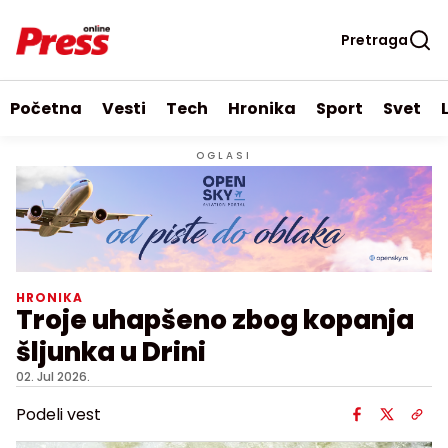
Pretraga
Početna
Vesti
Tech
Hronika
Sport
Svet
OGLASI
HRONIKA
Troje uhapšeno zbog kopanja
šljunka u Drini
02. Jul 2026.
Podeli vest