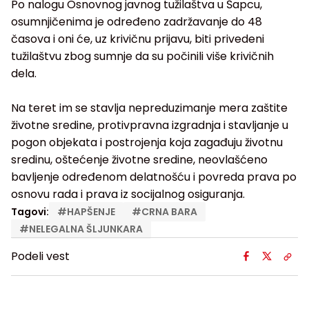
Po nalogu Osnovnog javnog tužilaštva u Šapcu,
osumnjičenima je određeno zadržavanje do 48
časova i oni će, uz krivičnu prijavu, biti privedeni
tužilaštvu zbog sumnje da su počinili više krivičnih
dela.
Na teret im se stavlja nepreduzimanje mera zaštite
životne sredine, protivpravna izgradnja i stavljanje u
pogon objekata i postrojenja koja zagađuju životnu
sredinu, oštećenje životne sredine, neovlašćeno
bavljenje određenom delatnošću i povreda prava po
osnovu rada i prava iz socijalnog osiguranja.
Tagovi:
#
HAPŠENJE
#
CRNA BARA
#
NELEGALNA ŠLJUNKARA
Podeli vest