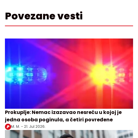
Povezane vesti
Prokuplje: Nemac izazavao nesreću u kojoj je
jedna osoba poginula, a četiri povređene
M. M. -
21. Jul 2026.