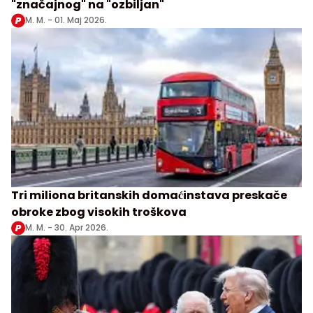
"značajnog" na "ozbiljan"
M. M. -
01. Maj 2026.
Tri miliona britanskih domaćinstava preskače
obroke zbog visokih troškova
M. M. -
30. Apr 2026.