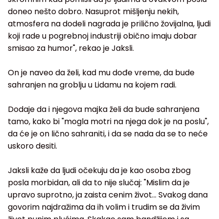
doneo nešto dobro. Nasuprot mišljenju nekih,
atmosfera na dodeli nagrada je prilično žovijalna, ljudi
koji rade u pogrebnoj industriji obično imaju dobar
smisao za humor", rekao je Jaksli.
On je naveo da želi, kad mu dođe vreme, da bude
sahranjen na groblju u Lidamu na kojem radi.
Dodaje da i njegova majka želi da bude sahranjena
tamo, kako bi "mogla motri na njega dok je na poslu",
da će je on lično sahraniti, i da se nada da se to neće
uskoro desiti.
Jaksli kaže da ljudi očekuju da je kao osoba zbog
posla morbidan, ali da to nije slučaj: "Mislim da je
upravo suprotno, ja zaista cenim život... Svakog dana
govorim najdražima da ih volim i trudim se da živim