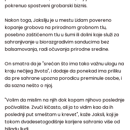
pokrenuo spostveni grobarski biznis.
Nakon toga, Jaksliju je u mestu Lidam povereno
kopanje grobova na prirodnom grobnom tlu,
posebno zaštićenom tlu u šumi ili dolini koje služi za
sahranjivanje u biorazgradivim sanducima bez
balsamovanja, radi očuvanja prirodne sredine.
On smatra da je "srećan što ima tako važnu ulogu na
kraju nečijeg života", i dodaje da ponekad ima priliku
da pre sahrane upozna porodicu preminule osobe, i
da sazna nešto o njoj.
"Volim da mislim na njih dok kopam njihovo poslednje
počivalište. Zvuči kičasto, ali ja to vidim kao da ih
poslednji put smeštam u krevet", kaže Jaksli, koji je
tokom dvadesetogodišnje karijere sahranio više od
hiljadu ljudi.