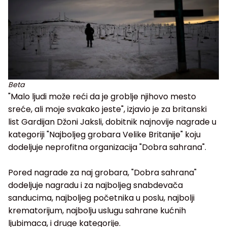
Beta
"Malo ljudi može reći da je groblje njihovo mesto
sreće, ali moje svakako jeste", izjavio je za britanski
list Gardijan Džoni Jaksli, dobitnik najnovije nagrade u
kategoriji "Najboljeg grobara Velike Britanije" koju
dodeljuje neprofitna organizacija "Dobra sahrana".
Pored nagrade za naj grobara, "Dobra sahrana"
dodeljuje nagradu i za najboljeg snabdevača
sanducima, najboljeg početnika u poslu, najbolji
krematorijum, najbolju uslugu sahrane kućnih
ljubimaca, i druge kategorije.