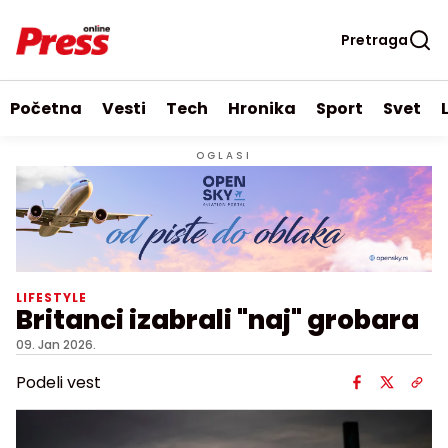
Pretraga
Početna
Vesti
Tech
Hronika
Sport
Svet
OGLASI
LIFESTYLE
Britanci izabrali "naj" grobara
09. Jan 2026.
Podeli vest