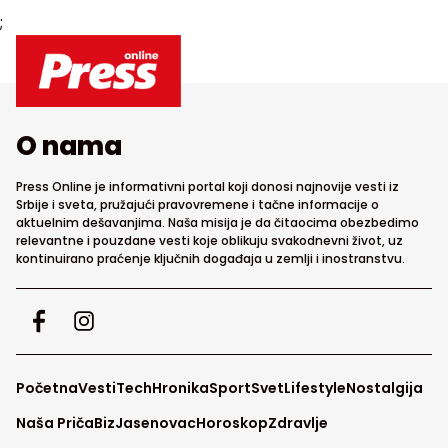
;
O nama
Press Online je informativni portal koji donosi najnovije vesti iz
Srbije i sveta, pružajući pravovremene i tačne informacije o
aktuelnim dešavanjima. Naša misija je da čitaocima obezbedimo
relevantne i pouzdane vesti koje oblikuju svakodnevni život, uz
kontinuirano praćenje ključnih događaja u zemlji i inostranstvu.
Početna
Vesti
Tech
Hronika
Sport
Svet
Lifestyle
Nostalgija
Naša Priča
Biz
Jasenovac
Horoskop
Zdravlje