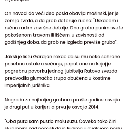
On navodi da veći deo posla obavlja mašinski, jer je
zemlja tvrda, a da grob doteruje ručno: "Uskačem i
ručno radim završne detalje. Dno groba punim sveže
pokošenom travom ili lišćem, u zavisnosti od
godišnjeg doba, da grob ne izgleda previše grubo".
Jaksli je listu Gardijan rekao da su mu neke sahrane
posebno ostale u sećanju, poput one na kojoj je
pogrebnu povorku jednog ljubitelja Ratova zvezda
predvodila glumačka trupa obučena u kostime
imperijalnih jurišnika.
Nagradu za najboljeg grobara prošle godine osvojio
je drugi put u karijeri, a prvu je osvojio 2014.
"Oba puta sam pustio malu suzu. Čoveka tako čini
skromnim kad pomisli da je ljudima u ovakvom poslu