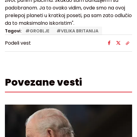
život punim plućima. Skakao sam bandžijem i sa
padobranom. Ja to ovako vidim, ovde smo na ovoj
prelepoj planeti u kratkoj poseti, pa sam zato odlučio
da to maksimalno iskoristim".
Tagovi:
#
GROBLJE
#
VELIKA BRITANIJA
Podeli vest
Povezane vesti