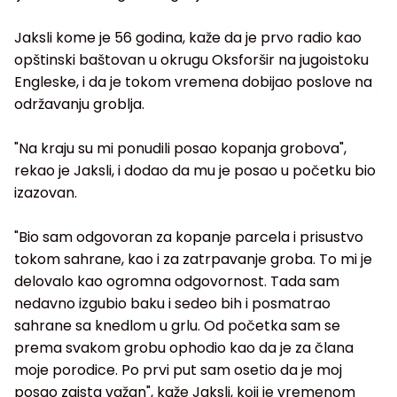
Jaksli kome je 56 godina, kaže da je prvo radio kao
opštinski baštovan u okrugu Oksforšir na jugoistoku
Engleske, i da je tokom vremena dobijao poslove na
održavanju groblja.
"Na kraju su mi ponudili posao kopanja grobova",
rekao je Jaksli, i dodao da mu je posao u početku bio
izazovan.
"Bio sam odgovoran za kopanje parcela i prisustvo
tokom sahrane, kao i za zatrpavanje groba. To mi je
delovalo kao ogromna odgovornost. Tada sam
nedavno izgubio baku i sedeo bih i posmatrao
sahrane sa knedlom u grlu. Od početka sam se
prema svakom grobu ophodio kao da je za člana
moje porodice. Po prvi put sam osetio da je moj
posao zaista važan", kaže Jaksli, koji je vremenom