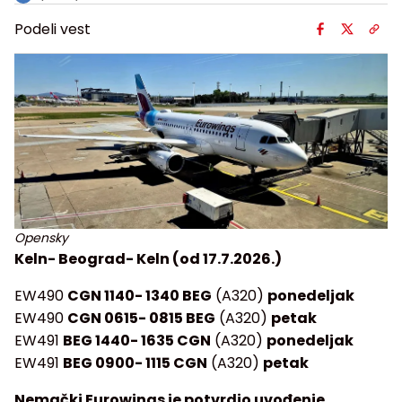
Podeli vest
Opensky
Keln- Beograd- Keln (od 17.7.2026.)
EW490
CGN 1140- 1340 BEG
(A320)
ponedeljak
EW490
CGN 0615- 0815 BEG
(A320)
petak
EW491
BEG 1440- 1635 CGN
(A320)
ponedeljak
EW491
BEG 0900- 1115 CGN
(A320)
petak
Nemački Eurowings je potvrdio uvođenje