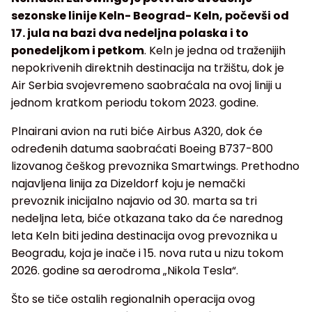
sezonske linije Keln- Beograd- Keln, počevši od
17. jula na bazi dva nedeljna polaska i to
ponedeljkom i petkom
. Keln je jedna od traženijih
nepokrivenih direktnih destinacija na tržištu, dok je
Air Serbia svojevremeno saobraćala na ovoj liniji u
jednom kratkom periodu tokom 2023. godine.
Plnairani avion na ruti biće Airbus A320, dok će
određenih datuma saobraćati Boeing B737-800
lizovanog češkog prevoznika Smartwings. Prethodno
najavljena linija za Dizeldorf koju je nemački
prevoznik inicijalno najavio od 30. marta sa tri
nedeljna leta, biće otkazana tako da će narednog
leta Keln biti jedina destinacija ovog prevoznika u
Beogradu, koja je inače i 15. nova ruta u nizu tokom
2026. godine sa aerodroma „Nikola Tesla“.
Što se tiče ostalih regionalnih operacija ovog