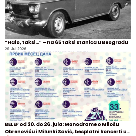
“Halo, taksi…” – na 65 taksi stanica u Beogradu
29. Jul 2026.
BELEF od 20. do 26. jula: Monodrame o Milošu
Obrenoviću i Milunki Savić, besplatni koncerti u