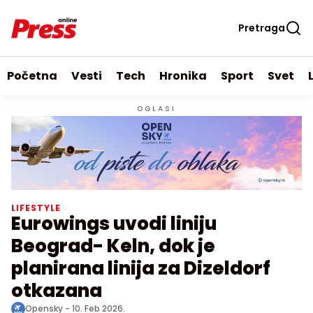
Pretraga
Početna
Vesti
Tech
Hronika
Sport
Svet
OGLASI
LIFESTYLE
Eurowings uvodi liniju
Beograd- Keln, dok je
planirana linija za Dizeldorf
otkazana
Opensky -
10. Feb 2026.