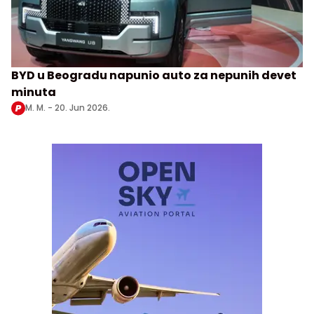
BYD u Beogradu napunio auto za nepunih devet
minuta
M. M. -
20. Jun 2026.