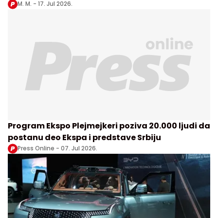
Beogradu
M. M. -
17. Jul 2026.
Program Ekspo Plejmejkeri poziva 20.000 ljudi da
postanu deo Ekspa i predstave Srbiju
Press Online -
07. Jul 2026.