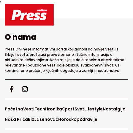
;
O nama
Press Online je informativni portal koji donosi najnovije vesti iz
Srbije i sveta, pružajući pravovremene i tačne informacije o
aktuelnim dešavanjima. Naša misija je da čitaocima obezbedimo
relevantne i pouzdane vesti koje oblikuju svakodnevni život, uz
kontinuirano praćenje ključnih događaja u zemlji i inostranstvu.
Početna
Vesti
Tech
Hronika
Sport
Svet
Lifestyle
Nostalgija
Naša Priča
Biz
Jasenovac
Horoskop
Zdravlje