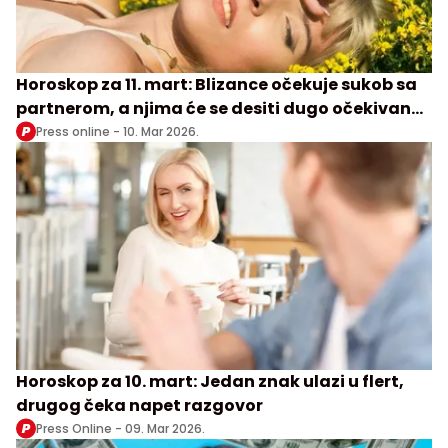
Horoskop za 11. mart: Blizance očekuje sukob sa
partnerom, a njima će se desiti dugo očekivan
susret
Press online -
10. Mar 2026.
Horoskop za 10. mart: Jedan znak ulazi u flert,
drugog čeka napet razgovor
Press Online -
09. Mar 2026.