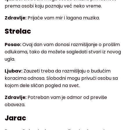
prema osobi koju poznaju već neko vreme.
Zdravlje:
Prijaće vam mir i lagana muzika.
Strelac
Posao:
Ovaj dan vam donosi razmišljanje o prošlim
odlukama, tako da možete sagledati stvari iz novog
ugla.
Ljubav:
Zauzeti treba da razmišljaju o budućim
koracima odnosa. Slobodni mogu privući osobu sa
kojom dele sličan pogled na svet.
Zdravlje:
Potreban vam je odmor od previše
obaveza.
Jarac