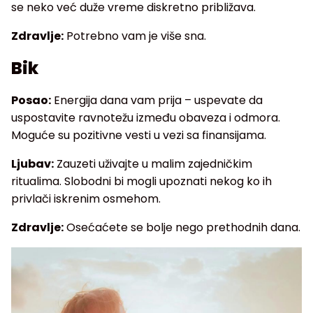
se neko već duže vreme diskretno približava.
Zdravlje:
Potrebno vam je više sna.
Bik
Posao:
Energija dana vam prija – uspevate da
uspostavite ravnotežu između obaveza i odmora.
Moguće su pozitivne vesti u vezi sa finansijama.
Ljubav:
Zauzeti uživajte u malim zajedničkim
ritualima. Slobodni bi mogli upoznati nekog ko ih
privlači iskrenim osmehom.
Zdravlje:
Osećaćete se bolje nego prethodnih dana.