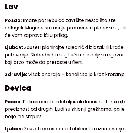
Lav
Posao:
Imate potrebu da završite nešto što ste
odlagali. Moguće su manje promene u planovima, ali
će vam zapravo ići u prilog.
Ljubav:
Zauzeti planirajte zajednički izlazak ili kraće
putovanje. Slobodni bi mogli ući u zanimljiv razgovor
koji brzo može da preraste u flert.
Zdravlje:
Višak energije – kanališite je kroz kretanje.
Devica
Posao:
Fokusirani ste i detaljni, ali danas ne forsirajte
preciznost od drugih. Ljudi su skloniji greškama, pa je
bolje biti strpljiv.
Ljubav:
Zauzeti će osećati stabilnost i razumevanje.