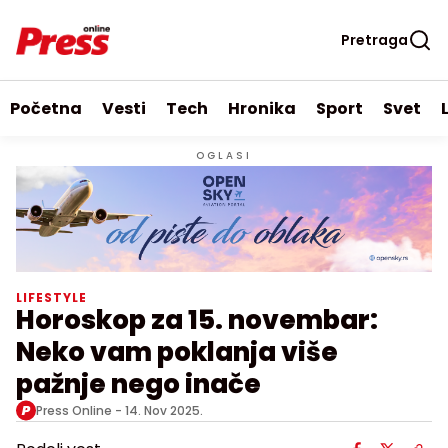
Pretraga
Početna
Vesti
Tech
Hronika
Sport
Svet
OGLASI
LIFESTYLE
Horoskop za 15. novembar:
Neko vam poklanja više
pažnje nego inače
Press Online -
14. Nov 2025.