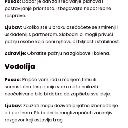
Posao:
Dobar je dan za sređivanje planova i
postavljanje prioriteta. Izbegavajte nepotrebne
rasprave.
Ljubav:
Ukoliko ste u braku osećaćete se smireniji i
usklađeniji s partnerom. Slobodni bi mogli privući
pažnju osobe koja ceni njihovu ozbiljnost i stabilnost.
Zdravlje:
Obratite pažnju na zglobove i kolena.
Vodolija
Posao:
Prijaće vam rad u manjem timu ili
samostalno. Inspiracija vam može nailaziti
neočekivano bilo bi dobro da zapišete sve ideje.
Ljubav:
Zauzeti mogu doživeti prijatno iznenađenje
od partnera. Slobodni bi mogli započeti zanimljiv
razgovor koji ostavlja trag.