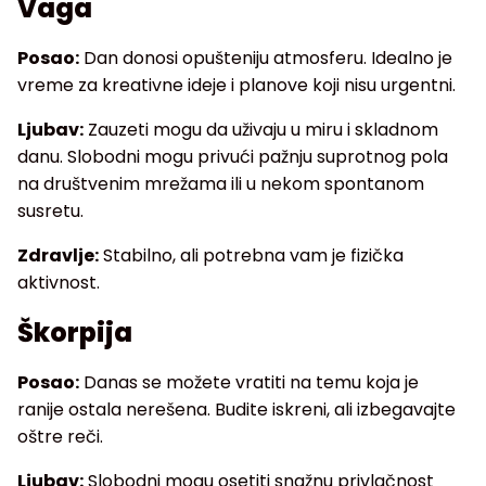
Vaga
Posao:
Dan donosi opušteniju atmosferu. Idealno je
vreme za kreativne ideje i planove koji nisu urgentni.
Ljubav:
Zauzeti mogu da uživaju u miru i skladnom
danu. Slobodni mogu privući pažnju suprotnog pola
na društvenim mrežama ili u nekom spontanom
susretu.
Zdravlje:
Stabilno, ali potrebna vam je fizička
aktivnost.
Škorpija
Posao:
Danas se možete vratiti na temu koja je
ranije ostala nerešena. Budite iskreni, ali izbegavajte
oštre reči.
Ljubav:
Slobodni mogu osetiti snažnu privlačnost