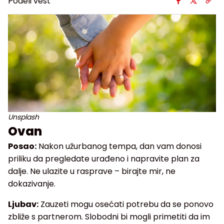
Podeli vest
Unsplash
Ovan
Posao:
Nakon užurbanog tempa, dan vam donosi
priliku da pregledate urađeno i napravite plan za
dalje. Ne ulazite u rasprave – birajte mir, ne
dokazivanje.
Ljubav:
Zauzeti mogu osećati potrebu da se ponovo
zbliže s partnerom. Slobodni bi mogli primetiti da im