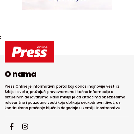
;
O nama
Press Online je informativni portal koji donosi najnovije vesti iz
Srbije i sveta, pružajući pravovremene i tačne informacije o
aktuelnim dešavanjima. Naša misija je da čitaocima obezbedimo
relevantne i pouzdane vesti koje oblikuju svakodnevni život, uz
kontinuirano praćenje ključnih događaja u zemlji i inostranstvu.