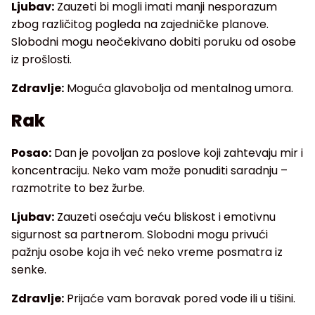
Ljubav:
Zauzeti bi mogli imati manji nesporazum
zbog različitog pogleda na zajedničke planove.
Slobodni mogu neočekivano dobiti poruku od osobe
iz prošlosti.
Zdravlje:
Moguća glavobolja od mentalnog umora.
Rak
Posao:
Dan je povoljan za poslove koji zahtevaju mir i
koncentraciju. Neko vam može ponuditi saradnju –
razmotrite to bez žurbe.
Ljubav:
Zauzeti osećaju veću bliskost i emotivnu
sigurnost sa partnerom. Slobodni mogu privući
pažnju osobe koja ih već neko vreme posmatra iz
senke.
Zdravlje:
Prijaće vam boravak pored vode ili u tišini.