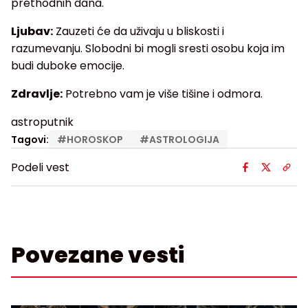
prethodnih dana.
Ljubav:
Zauzeti će da uživaju u bliskosti i
razumevanju. Slobodni bi mogli sresti osobu koja im
budi duboke emocije.
Zdravlje:
Potrebno vam je više tišine i odmora.
astroputnik
Tagovi:
#
HOROSKOP
#
ASTROLOGIJA
Podeli vest
Povezane vesti