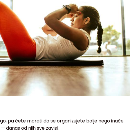
go, pa ćete morati da se organizujete bolje nego inače.
— danas od njih sve zavisi.