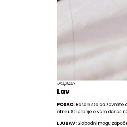
Unsplash
Lav
POSAO:
Rešeni ste da završite o
ritmu. Strpljenje e vam danas na
LJUBAV:
Slobodni mogu započeti 