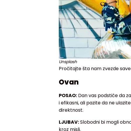
Unsplash
Pročitajte šta nam zvezde save
Ovan
POSAO:
Dan vas podstiče da zav
i efikasni, ali pazite da ne ula
direktnost.
LJUBAV:
Slobodni bi mogli obno
kroz misli.