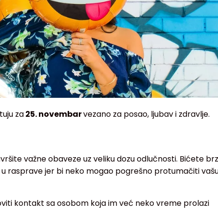
tuju za
25. novembar
vezano za posao, ljubav i zdravlje.
ršite važne obaveze uz veliku dozu odlučnosti. Bićete brz
zite u rasprave jer bi neko mogao pogrešno protumačiti vaš
viti kontakt sa osobom koja im već neko vreme prolazi