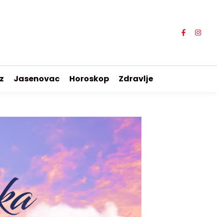
z
Jasenovac
Horoskop
Zdravlje