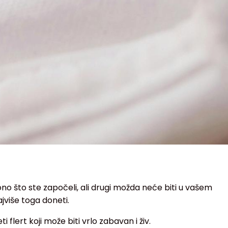
no što ste započeli, ali drugi možda neće biti u vašem
jviše toga doneti.
flert koji može biti vrlo zabavan i živ.