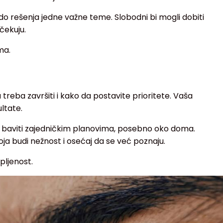
o rešenja jedne važne teme. Slobodni bi mogli dobiti
čekuju.
ma.
a treba završiti i kako da postavite prioritete. Vaša
ltate.
baviti zajedničkim planovima, posebno oko doma.
oja budi nežnost i osećaj da se već poznaju.
pljenost.