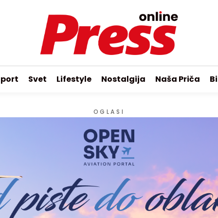
port
Svet
Lifestyle
Nostalgija
Naša Priča
Bi
OGLASI