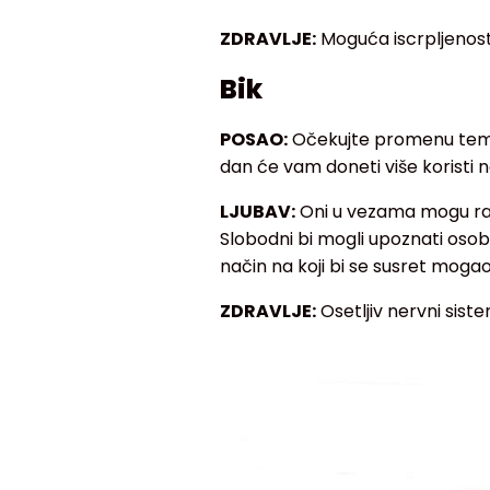
ZDRAVLJE:
Moguća iscrpljenost
Bik
POSAO:
Očekujte promenu tempa
dan će vam doneti više koristi 
LJUBAV:
Oni u vezama mogu raz
Slobodni bi mogli upoznati osobu
način na koji bi se susret mogao
ZDRAVLJE:
Osetljiv nervni sist