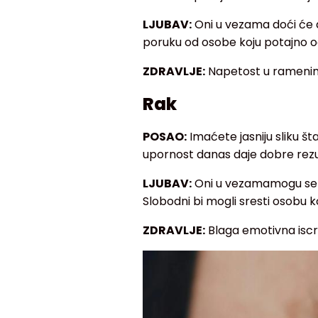
LJUBAV:
Oni u vezama doći će d
poruku od osobe koju potajno o
ZDRAVLJE:
Napetost u rameni
Rak
POSAO:
Imaćete jasniju sliku št
upornost danas daje dobre rezu
LJUBAV:
Oni u vezamamogu se 
Slobodni bi mogli sresti osobu k
ZDRAVLJE:
Blaga emotivna iscr