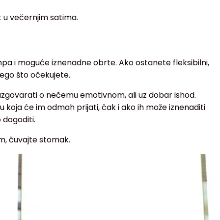
 u večernjim satima.
 i moguće iznenadne obrte. Ako ostanete fleksibilni,
nego što očekujete.
govarati o nečemu emotivnom, ali uz dobar ishod.
 koja će im odmah prijati, čak i ako ih može iznenaditi
 dogoditi.
em, čuvajte stomak.