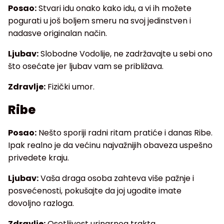
Posao:
Stvari idu onako kako idu, a vi ih možete
pogurati u još boljem smeru na svoj jedinstven i
nadasve originalan način.
Ljubav:
Slobodne Vodolije, ne zadržavajte u sebi ono
što osećate jer ljubav vam se približava.
Zdravlje:
Fizički umor.
Ribe
Posao:
Nešto sporiji radni ritam pratiće i danas Ribe.
Ipak realno je da većinu najvažnijih obaveza uspešno
privedete kraju.
Ljubav:
Vaša draga osoba zahteva više pažnje i
posvećenosti, pokušajte da joj ugodite imate
dovoljno razloga.
Zdravlje:
Osetljivost urinarnog trakta.