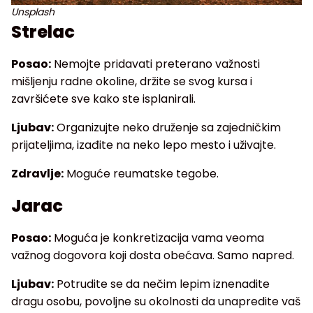
Unsplash
Strelac
Posao:
Nemojte pridavati preterano važnosti
mišljenju radne okoline, držite se svog kursa i
završićete sve kako ste isplanirali.
Ljubav:
Organizujte neko druženje sa zajedničkim
prijateljima, izađite na neko lepo mesto i uživajte.
Zdravlje:
Moguće reumatske tegobe.
Jarac
Posao:
Moguća je konkretizacija vama veoma
važnog dogovora koji dosta obećava. Samo napred.
Ljubav:
Potrudite se da nečim lepim iznenadite
dragu osobu, povoljne su okolnosti da unapredite vaš