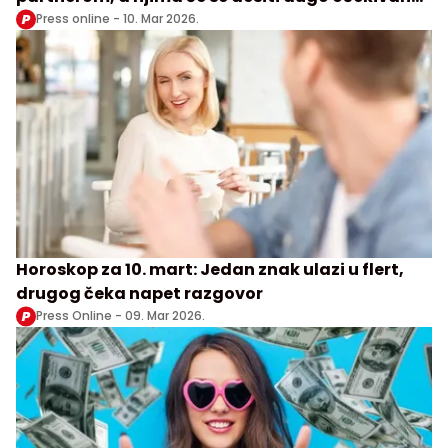
susret
Press online -
10. Mar 2026.
Horoskop za 10. mart: Jedan znak ulazi u flert,
drugog čeka napet razgovor
Press Online -
09. Mar 2026.