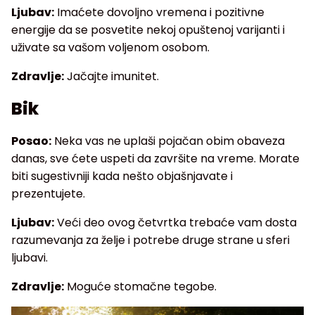
Ljubav:
Imaćete dovoljno vremena i pozitivne
energije da se posvetite nekoj opuštenoj varijanti i
uživate sa vašom voljenom osobom.
Zdravlje:
Jačajte imunitet.
Bik
Posao:
Neka vas ne uplaši pojačan obim obaveza
danas, sve ćete uspeti da završite na vreme. Morate
biti sugestivniji kada nešto objašnjavate i
prezentujete.
Ljubav:
Veći deo ovog četvrtka trebaće vam dosta
razumevanja za želje i potrebe druge strane u sferi
ljubavi.
Zdravlje:
Moguće stomačne tegobe.