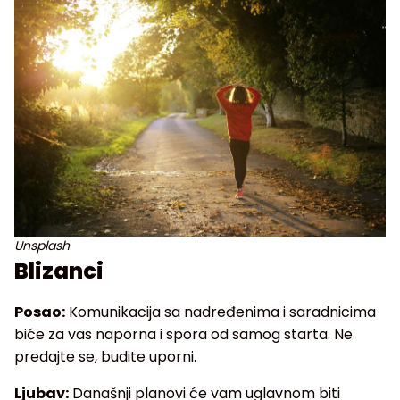
Unsplash
Blizanci
Posao:
Komunikacija sa nadređenima i saradnicima
biće za vas naporna i spora od samog starta. Ne
predajte se, budite uporni.
Ljubav:
Današnji planovi će vam uglavnom biti