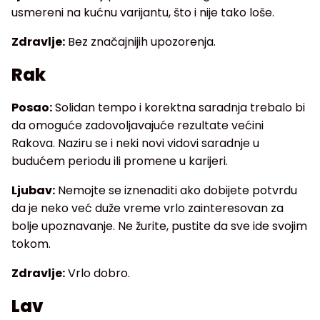
usmereni na kućnu varijantu, što i nije tako loše.
Zdravlje:
Bez značajnijih upozorenja.
Rak
Posao:
Solidan tempo i korektna saradnja trebalo bi
da omoguće zadovoljavajuće rezultate većini
Rakova. Naziru se i neki novi vidovi saradnje u
budućem periodu ili promene u karijeri.
Ljubav:
Nemojte se iznenaditi ako dobijete potvrdu
da je neko već duže vreme vrlo zainteresovan za
bolje upoznavanje. Ne žurite, pustite da sve ide svojim
tokom.
Zdravlje:
Vrlo dobro.
Lav