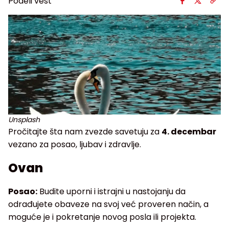
Podeli vest
Unsplash
Pročitajte šta nam zvezde savetuju za
4. decembar
vezano za posao, ljubav i zdravlje.
Ovan
Posao:
Budite uporni i istrajni u nastojanju da
odrađujete obaveze na svoj već proveren način, a
moguće je i pokretanje novog posla ili projekta.