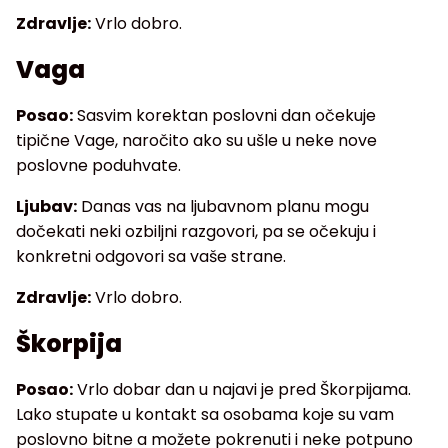
Zdravlje:
Vrlo dobro.
Vaga
Posao:
Sasvim korektan poslovni dan očekuje
tipične Vage, naročito ako su ušle u neke nove
poslovne poduhvate.
Ljubav:
Danas vas na ljubavnom planu mogu
dočekati neki ozbiljni razgovori, pa se očekuju i
konkretni odgovori sa vaše strane.
Zdravlje:
Vrlo dobro.
Škorpija
Posao:
Vrlo dobar dan u najavi je pred Škorpijama.
Lako stupate u kontakt sa osobama koje su vam
poslovno bitne a možete pokrenuti i neke potpuno