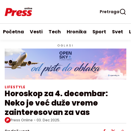
Pretraga
Početna
Vesti
Tech
Hronika
Sport
Svet
OGLASI
LIFESTYLE
Horoskop za 4. decembar:
Neko je već duže vreme
zainteresovan za vas
Press Online -
03. Dec 2025.