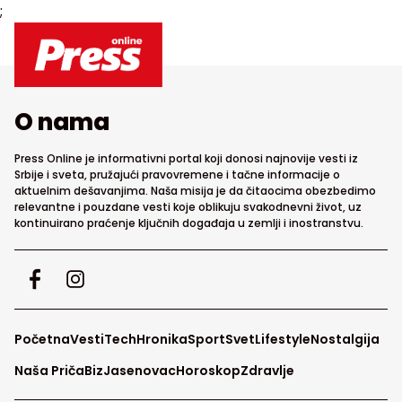
;
O nama
Press Online je informativni portal koji donosi najnovije vesti iz
Srbije i sveta, pružajući pravovremene i tačne informacije o
aktuelnim dešavanjima. Naša misija je da čitaocima obezbedimo
relevantne i pouzdane vesti koje oblikuju svakodnevni život, uz
kontinuirano praćenje ključnih događaja u zemlji i inostranstvu.
Početna
Vesti
Tech
Hronika
Sport
Svet
Lifestyle
Nostalgija
Naša Priča
Biz
Jasenovac
Horoskop
Zdravlje