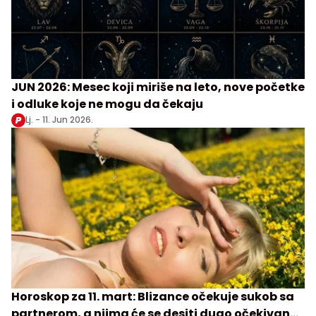
JUN 2026: Mesec koji miriše na leto, nove početke
i odluke koje ne mogu da čekaju
Lj. -
11. Jun 2026.
Horoskop za 11. mart: Blizance očekuje sukob sa
partnerom, a njima će se desiti dugo očekivan