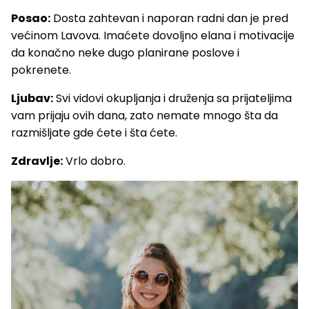
Posao:
Dosta zahtevan i naporan radni dan je pred
većinom Lavova. Imaćete dovoljno elana i motivacije
da konačno neke dugo planirane poslove i
pokrenete.
Ljubav:
Svi vidovi okupljanja i druženja sa prijateljima
vam prijaju ovih dana, zato nemate mnogo šta da
razmišljate gde ćete i šta ćete.
Zdravlje:
Vrlo dobro.