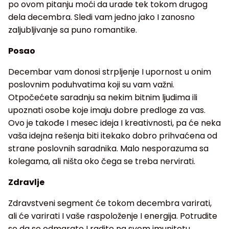
po ovom pitanju moći da urade tek tokom drugog
dela decembra. Sledi vam jedno jako I zanosno
zaljubljivanje sa puno romantike.
Posao
Decembar vam donosi strpljenje I upornost u onim
poslovnim poduhvatima koji su vam važni.
Otpočećete saradnju sa nekim bitnim ljudima ili
upoznati osobe koje imaju dobre predloge za vas.
Ovo je takođe I mesec ideja I kreativnosti, pa će neka
vaša idejna rešenja biti itekako dobro prihvaćena od
strane poslovnih saradnika. Malo nesporazuma sa
kolegama, ali ništa oko čega se treba nervirati.
Zdravlje
Zdravstveni segment će tokom decembra varirati,
ali će varirati I vaše raspoloženje I energija. Potrudite
se da se odmarate I radite na svom imunitetu.