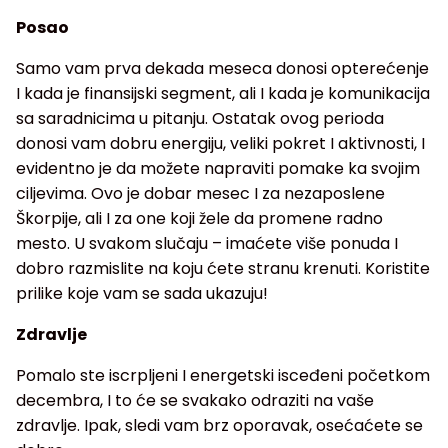
Posao
Samo vam prva dekada meseca donosi opterećenje
I kada je finansijski segment, ali I kada je komunikacija
sa saradnicima u pitanju. Ostatak ovog perioda
donosi vam dobru energiju, veliki pokret I aktivnosti, I
evidentno je da možete napraviti pomake ka svojim
ciljevima. Ovo je dobar mesec I za nezaposlene
Škorpije, ali I za one koji žele da promene radno
mesto. U svakom slučaju – imaćete više ponuda I
dobro razmislite na koju ćete stranu krenuti. Koristite
prilike koje vam se sada ukazuju!
Zdravlje
Pomalo ste iscrpljeni I energetski isceđeni početkom
decembra, I to će se svakako odraziti na vaše
zdravlje. Ipak, sledi vam brz oporavak, osećaćete se