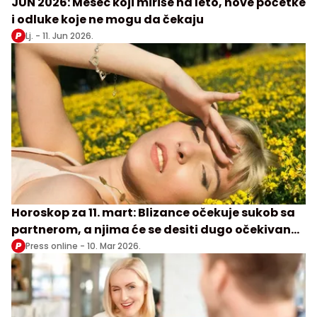
JUN 2026: Mesec koji miriše na leto, nove početke
i odluke koje ne mogu da čekaju
Lj. -
11. Jun 2026.
Horoskop za 11. mart: Blizance očekuje sukob sa
partnerom, a njima će se desiti dugo očekivan
susret
Press online -
10. Mar 2026.