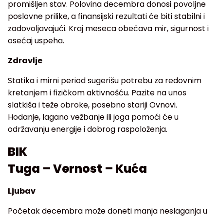
promišljen stav. Polovina decembra donosi povoljne
poslovne prilike, a finansijski rezultati će biti stabilni i
zadovoljavajući. Kraj meseca obećava mir, sigurnost i
osećaj uspeha.
Zdravlje
Statika i mirni period sugerišu potrebu za redovnim
kretanjem i fizičkom aktivnošću. Pazite na unos
slatkiša i teže obroke, posebno stariji Ovnovi.
Hodanje, lagano vežbanje ili joga pomoći će u
održavanju energije i dobrog raspoloženja.
BIK
Tuga – Vernost – Kuća
Ljubav
Početak decembra može doneti manja neslaganja u