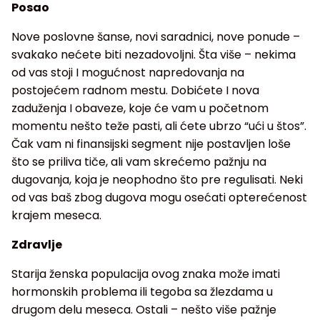
Posao
Nove poslovne šanse, novi saradnici, nove ponude –
svakako nećete biti nezadovoljni. Šta više – nekima
od vas stoji I mogućnost napredovanja na
postojećem radnom mestu. Dobićete I nova
zaduženja I obaveze, koje će vam u početnom
momentu nešto teže pasti, ali ćete ubrzo “ući u štos”.
Čak vam ni finansijski segment nije postavljen loše
što se priliva tiče, ali vam skrećemo pažnju na
dugovanja, koja je neophodno što pre regulisati. Neki
od vas baš zbog dugova mogu osećati opterećenost
krajem meseca.
Zdravlje
Starija ženska populacija ovog znaka može imati
hormonskih problema ili tegoba sa žlezdama u
drugom delu meseca. Ostali – nešto više pažnje