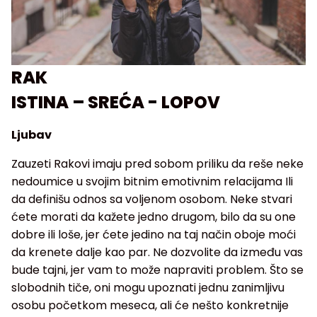
RAK
ISTINA – SREĆA - LOPOV
Ljubav
Zauzeti Rakovi imaju pred sobom priliku da reše neke
nedoumice u svojim bitnim emotivnim relacijama Ili
da definišu odnos sa voljenom osobom. Neke stvari
ćete morati da kažete jedno drugom, bilo da su one
dobre ili loše, jer ćete jedino na taj način oboje moći
da krenete dalje kao par. Ne dozvolite da između vas
bude tajni, jer vam to može napraviti problem. Što se
slobodnih tiče, oni mogu upoznati jednu zanimljivu
osobu početkom meseca, ali će nešto konkretnije