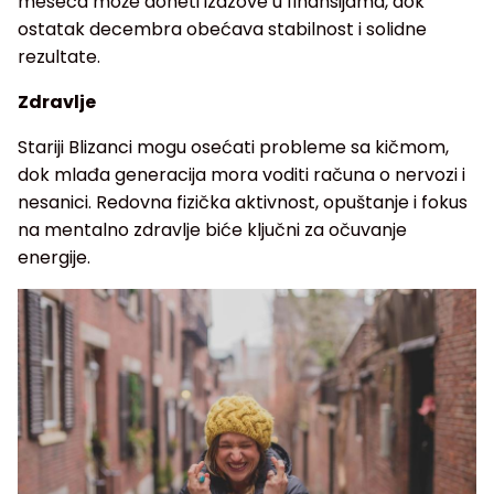
meseca može doneti izazove u finansijama, dok
ostatak decembra obećava stabilnost i solidne
rezultate.
Zdravlje
Stariji Blizanci mogu osećati probleme sa kičmom,
dok mlađa generacija mora voditi računa o nervozi i
nesanici. Redovna fizička aktivnost, opuštanje i fokus
na mentalno zdravlje biće ključni za očuvanje
energije.