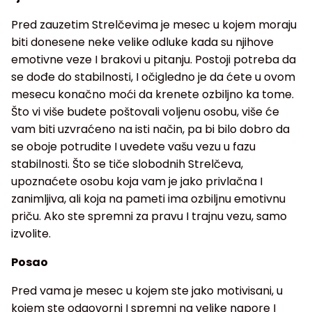
Pred zauzetim Strelčevima je mesec u kojem moraju
biti donesene neke velike odluke kada su njihove
emotivne veze I brakovi u pitanju. Postoji potreba da
se dođe do stabilnosti, I očigledno je da ćete u ovom
mesecu konačno moći da krenete ozbiljno ka tome.
Što vi više budete poštovali voljenu osobu, više će
vam biti uzvraćeno na isti način, pa bi bilo dobro da
se oboje potrudite I uvedete vašu vezu u fazu
stabilnosti. Što se tiče slobodnih Strelčeva,
upoznaćete osobu koja vam je jako privlačna I
zanimljiva, ali koja na pameti ima ozbiljnu emotivnu
priču. Ako ste spremni za pravu I trajnu vezu, samo
izvolite.
Posao
Pred vama je mesec u kojem ste jako motivisani, u
kojem ste odgovorni I spremni na velike napore I