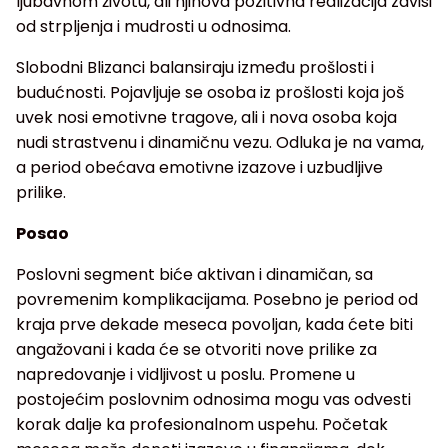
ljubavnom životu, ali njihova pozitivna realizacija zavisi
od strpljenja i mudrosti u odnosima.
Slobodni Blizanci balansiraju između prošlosti i
budućnosti. Pojavljuje se osoba iz prošlosti koja još
uvek nosi emotivne tragove, ali i nova osoba koja
nudi strastvenu i dinamičnu vezu. Odluka je na vama,
a period obećava emotivne izazove i uzbudljive
prilike.
Posao
Poslovni segment biće aktivan i dinamičan, sa
povremenim komplikacijama. Posebno je period od
kraja prve dekade meseca povoljan, kada ćete biti
angažovani i kada će se otvoriti nove prilike za
napredovanje i vidljivost u poslu. Promene u
postojećim poslovnim odnosima mogu vas odvesti
korak dalje ka profesionalnom uspehu. Početak