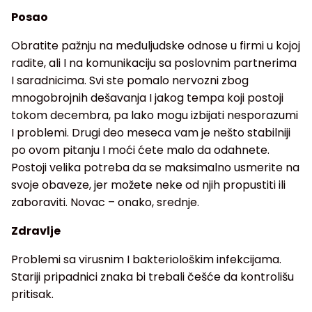
Posao
Obratite pažnju na međuljudske odnose u firmi u kojoj
radite, ali I na komunikaciju sa poslovnim partnerima
I saradnicima. Svi ste pomalo nervozni zbog
mnogobrojnih dešavanja I jakog tempa koji postoji
tokom decembra, pa lako mogu izbijati nesporazumi
I problemi. Drugi deo meseca vam je nešto stabilniji
po ovom pitanju I moći ćete malo da odahnete.
Postoji velika potreba da se maksimalno usmerite na
svoje obaveze, jer možete neke od njih propustiti ili
zaboraviti. Novac – onako, srednje.
Zdravlje
Problemi sa virusnim I bakteriološkim infekcijama.
Stariji pripadnici znaka bi trebali češće da kontrolišu
pritisak.