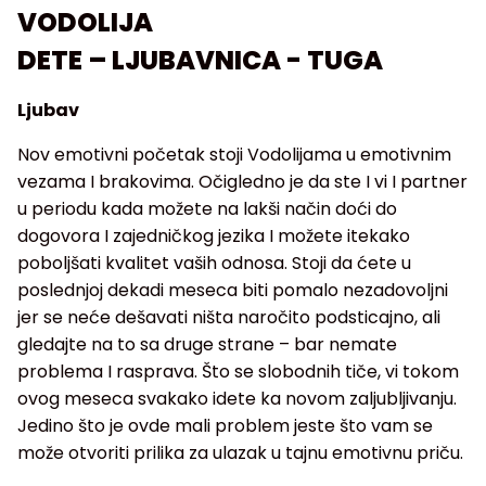
VODOLIJA
DETE – LJUBAVNICA - TUGA
Ljubav
Nov emotivni početak stoji Vodolijama u emotivnim
vezama I brakovima. Očigledno je da ste I vi I partner
u periodu kada možete na lakši način doći do
dogovora I zajedničkog jezika I možete itekako
poboljšati kvalitet vaših odnosa. Stoji da ćete u
poslednjoj dekadi meseca biti pomalo nezadovoljni
jer se neće dešavati ništa naročito podsticajno, ali
gledajte na to sa druge strane – bar nemate
problema I rasprava. Što se slobodnih tiče, vi tokom
ovog meseca svakako idete ka novom zaljubljivanju.
Jedino što je ovde mali problem jeste što vam se
može otvoriti prilika za ulazak u tajnu emotivnu priču.