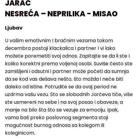
JARAC
NESREĆA – NEPRILIKA - MISAO
Ljubav
U vašim emotivnim I bračnim vezama tokom
decembra postoji klackalica I partner I vi lako
možete poremetiti svoj odnos. Zapitajte se da li ste I
koliko korektni prema voljenoj osobi. Suviše često ste
zamišljeni i odsutni i partner može početi da sumnja
da se kod vas dešava nešto, što možda i neće biti
daleko od istine. Potrudite se da ovaj period ne
uzdrma vašu vezu. Sto se slobodnih Jarčeva tiče, više
ste usmereni na sebe i na svoj posao i obaveze, a
manje na bilo šta što se vezuje za emociju. Ipak,
vama baš preko poslovnog segmenta stoji
mogućnost burnog odnosa sa kolegom ili
koleginicom.