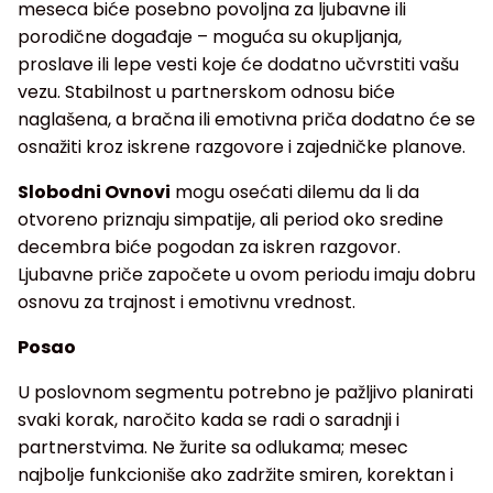
meseca biće posebno povoljna za ljubavne ili
porodične događaje – moguća su okupljanja,
proslave ili lepe vesti koje će dodatno učvrstiti vašu
vezu. Stabilnost u partnerskom odnosu biće
naglašena, a bračna ili emotivna priča dodatno će se
osnažiti kroz iskrene razgovore i zajedničke planove.
Slobodni Ovnovi
mogu osećati dilemu da li da
otvoreno priznaju simpatije, ali period oko sredine
decembra biće pogodan za iskren razgovor.
Ljubavne priče započete u ovom periodu imaju dobru
osnovu za trajnost i emotivnu vrednost.
Posao
U poslovnom segmentu potrebno je pažljivo planirati
svaki korak, naročito kada se radi o saradnji i
partnerstvima. Ne žurite sa odlukama; mesec
najbolje funkcioniše ako zadržite smiren, korektan i