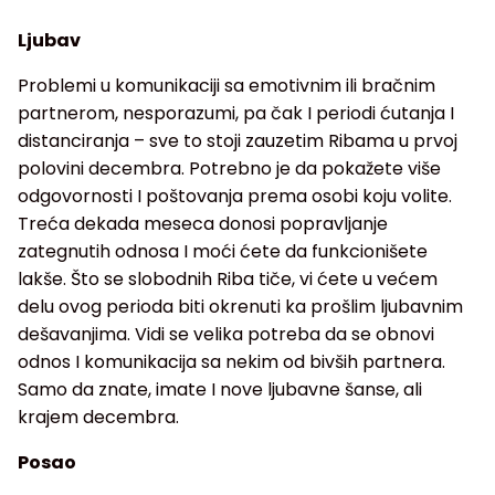
Ljubav
Problemi u komunikaciji sa emotivnim ili bračnim
partnerom, nesporazumi, pa čak I periodi ćutanja I
distanciranja – sve to stoji zauzetim Ribama u prvoj
polovini decembra. Potrebno je da pokažete više
odgovornosti I poštovanja prema osobi koju volite.
Treća dekada meseca donosi popravljanje
zategnutih odnosa I moći ćete da funkcionišete
lakše. Što se slobodnih Riba tiče, vi ćete u većem
delu ovog perioda biti okrenuti ka prošlim ljubavnim
dešavanjima. Vidi se velika potreba da se obnovi
odnos I komunikacija sa nekim od bivših partnera.
Samo da znate, imate I nove ljubavne šanse, ali
krajem decembra.
Posao