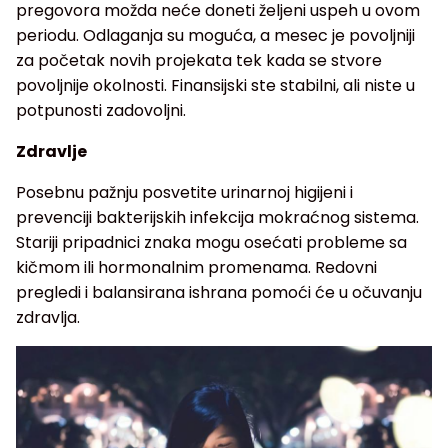
pregovora možda neće doneti željeni uspeh u ovom
periodu. Odlaganja su moguća, a mesec je povoljniji
za početak novih projekata tek kada se stvore
povoljnije okolnosti. Finansijski ste stabilni, ali niste u
potpunosti zadovoljni.
Zdravlje
Posebnu pažnju posvetite urinarnoj higijeni i
prevenciji bakterijskih infekcija mokraćnog sistema.
Stariji pripadnici znaka mogu osećati probleme sa
kičmom ili hormonalnim promenama. Redovni
pregledi i balansirana ishrana pomoći će u očuvanju
zdravlja.