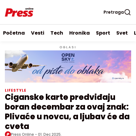
Pretraga
Početna
Vesti
Tech
Hronika
Sport
Svet
OGLASI
LIFESTYLE
Ciganske karte predviđaju
boran decembar za ovaj znak:
Plivaće u novcu, a ljubav će da
cveta
Press Online -
01. Dec 2025.