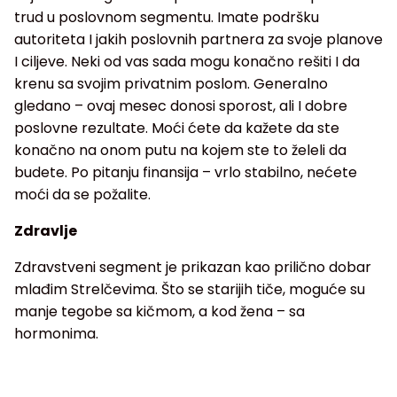
trud u poslovnom segmentu. Imate podršku
autoriteta I jakih poslovnih partnera za svoje planove
I ciljeve. Neki od vas sada mogu konačno rešiti I da
krenu sa svojim privatnim poslom. Generalno
gledano – ovaj mesec donosi sporost, ali I dobre
poslovne rezultate. Moći ćete da kažete da ste
konačno na onom putu na kojem ste to želeli da
budete. Po pitanju finansija – vrlo stabilno, nećete
moći da se požalite.
Zdravlje
Zdravstveni segment je prikazan kao prilično dobar
mlađim Strelčevima. Što se starijih tiče, moguće su
manje tegobe sa kičmom, a kod žena – sa
hormonima.