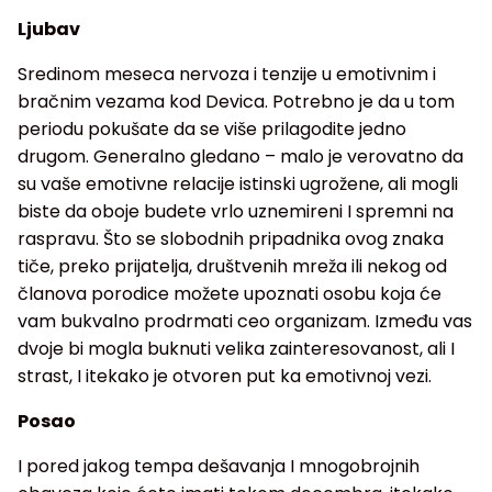
Ljubav
Sredinom meseca nervoza i tenzije u emotivnim i
bračnim vezama kod Devica. Potrebno je da u tom
periodu pokušate da se više prilagodite jedno
drugom. Generalno gledano – malo je verovatno da
su vaše emotivne relacije istinski ugrožene, ali mogli
biste da oboje budete vrlo uznemireni I spremni na
raspravu. Što se slobodnih pripadnika ovog znaka
tiče, preko prijatelja, društvenih mreža ili nekog od
članova porodice možete upoznati osobu koja će
vam bukvalno prodrmati ceo organizam. Između vas
dvoje bi mogla buknuti velika zainteresovanost, ali I
strast, I itekako je otvoren put ka emotivnoj vezi.
Posao
I pored jakog tempa dešavanja I mnogobrojnih