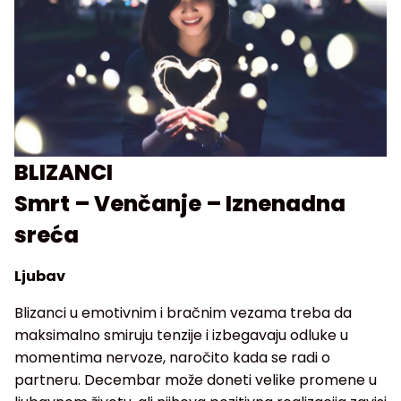
BLIZANCI
Smrt – Venčanje – Iznenadna
sreća
Ljubav
Blizanci u emotivnim i bračnim vezama treba da
maksimalno smiruju tenzije i izbegavaju odluke u
momentima nervoze, naročito kada se radi o
partneru. Decembar može doneti velike promene u