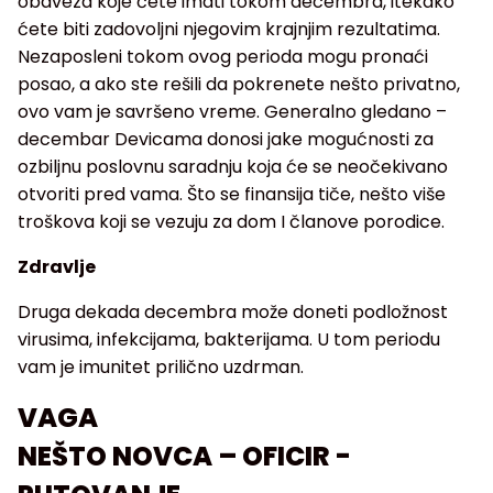
obaveza koje ćete imati tokom decembra, itekako
ćete biti zadovoljni njegovim krajnjim rezultatima.
Nezaposleni tokom ovog perioda mogu pronaći
posao, a ako ste rešili da pokrenete nešto privatno,
ovo vam je savršeno vreme. Generalno gledano –
decembar Devicama donosi jake mogućnosti za
ozbiljnu poslovnu saradnju koja će se neočekivano
otvoriti pred vama. Što se finansija tiče, nešto više
troškova koji se vezuju za dom I članove porodice.
Zdravlje
Druga dekada decembra može doneti podložnost
virusima, infekcijama, bakterijama. U tom periodu
vam je imunitet prilično uzdrman.
VAGA
NEŠTO NOVCA – OFICIR -