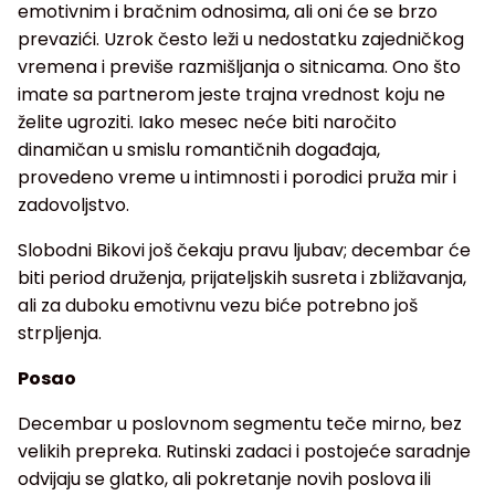
emotivnim i bračnim odnosima, ali oni će se brzo
prevazići. Uzrok često leži u nedostatku zajedničkog
vremena i previše razmišljanja o sitnicama. Ono što
imate sa partnerom jeste trajna vrednost koju ne
želite ugroziti. Iako mesec neće biti naročito
dinamičan u smislu romantičnih događaja,
provedeno vreme u intimnosti i porodici pruža mir i
zadovoljstvo.
Slobodni Bikovi još čekaju pravu ljubav; decembar će
biti period druženja, prijateljskih susreta i zbližavanja,
ali za duboku emotivnu vezu biće potrebno još
strpljenja.
Posao
Decembar u poslovnom segmentu teče mirno, bez
velikih prepreka. Rutinski zadaci i postojeće saradnje
odvijaju se glatko, ali pokretanje novih poslova ili