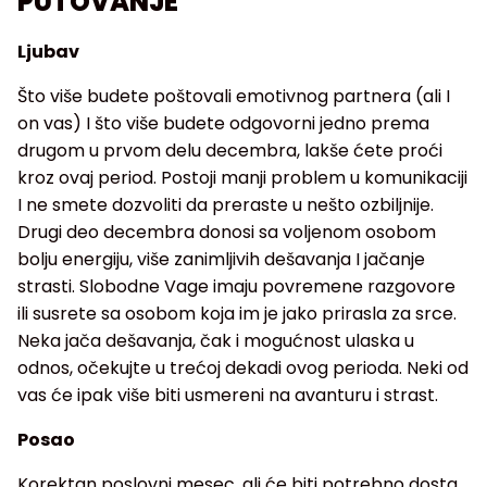
PUTOVANJE
Ljubav
Što više budete poštovali emotivnog partnera (ali I
on vas) I što više budete odgovorni jedno prema
drugom u prvom delu decembra, lakše ćete proći
kroz ovaj period. Postoji manji problem u komunikaciji
I ne smete dozvoliti da preraste u nešto ozbiljnije.
Drugi deo decembra donosi sa voljenom osobom
bolju energiju, više zanimljivih dešavanja I jačanje
strasti. Slobodne Vage imaju povremene razgovore
ili susrete sa osobom koja im je jako prirasla za srce.
Neka jača dešavanja, čak i mogućnost ulaska u
odnos, očekujte u trećoj dekadi ovog perioda. Neki od
vas će ipak više biti usmereni na avanturu i strast.
Posao
Korektan poslovni mesec, ali će biti potrebno dosta