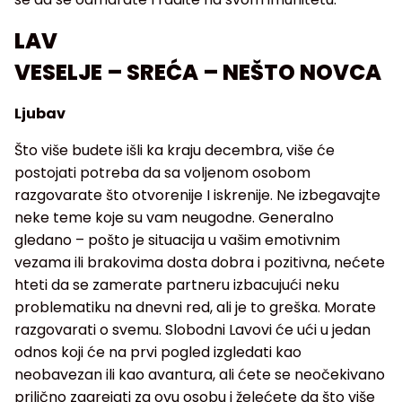
LAV
VESELJE – SREĆA – NEŠTO NOVCA
Ljubav
Što više budete išli ka kraju decembra, više će
postojati potreba da sa voljenom osobom
razgovarate što otvorenije I iskrenije. Ne izbegavajte
neke teme koje su vam neugodne. Generalno
gledano – pošto je situacija u vašim emotivnim
vezama ili brakovima dosta dobra i pozitivna, nećete
hteti da se zamerate partneru izbacujući neku
problematiku na dnevni red, ali je to greška. Morate
razgovarati o svemu. Slobodni Lavovi će ući u jedan
odnos koji će na prvi pogled izgledati kao
neobavezan ili kao avantura, ali ćete se neočekivano
prilično zagrejati za ovu osobu i želećete da što više