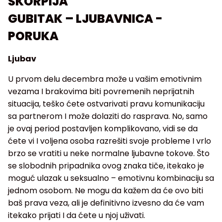
ŠKORPIJA
GUBITAK – LJUBAVNICA -
PORUKA
Ljubav
U prvom delu decembra može u vašim emotivnim
vezama I brakovima biti povremenih neprijatnih
situacija, teško ćete ostvarivati pravu komunikaciju
sa partnerom I može dolaziti do rasprava. No, samo
je ovaj period postavljen komplikovano, vidi se da
ćete vi I voljena osoba razrešiti svoje probleme I vrlo
brzo se vratiti u neke normalne ljubavne tokove. Što
se slobodnih pripadnika ovog znaka tiče, itekako je
moguć ulazak u seksualno – emotivnu kombinaciju sa
jednom osobom. Ne mogu da kažem da će ovo biti
baš prava veza, ali je definitivno izvesno da će vam
itekako prijati I da ćete u njoj uživati.