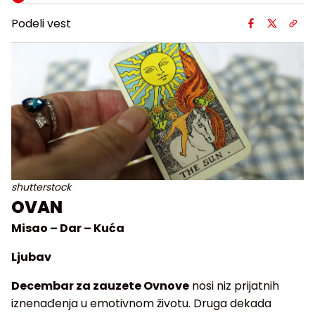
Podeli vest
shutterstock
OVAN
Misao – Dar – Kuća
Ljubav
Decembar za zauzete Ovnove
nosi niz prijatnih
iznenađenja u emotivnom životu. Druga dekada