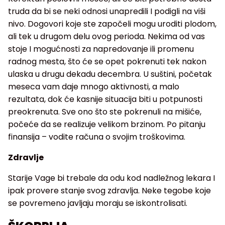
truda da bi se neki odnosi unapredili I podigli na viši
nivo. Dogovori koje ste započeli mogu uroditi plodom,
ali tek u drugom delu ovog perioda. Nekima od vas
stoje I mogućnosti za napredovanje ili promenu
radnog mesta, što će se opet pokrenuti tek nakon
ulaska u drugu dekadu decembra. U suštini, početak
meseca vam daje mnogo aktivnosti, a malo
rezultata, dok će kasnije situacija biti u potpunosti
preokrenuta. Sve ono što ste pokrenuli na mišiće,
počeće da se realizuje velikom brzinom. Po pitanju
finansija – vodite računa o svojim troškovima.
Zdravlje
Starije Vage bi trebale da odu kod nadležnog lekara I
ipak provere stanje svog zdravlja. Neke tegobe koje
se povremeno javljaju moraju se iskontrolisati.