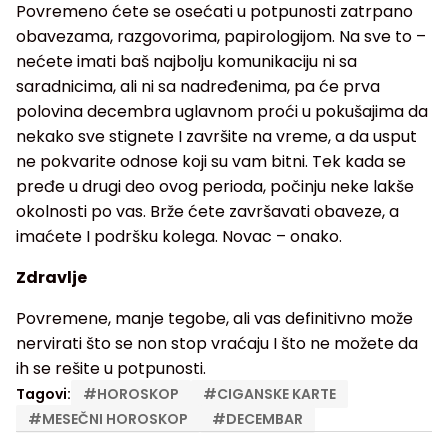
Povremeno ćete se osećati u potpunosti zatrpano
obavezama, razgovorima, papirologijom. Na sve to –
nećete imati baš najbolju komunikaciju ni sa
saradnicima, ali ni sa nadređenima, pa će prva
polovina decembra uglavnom proći u pokušajima da
nekako sve stignete I završite na vreme, a da usput
ne pokvarite odnose koji su vam bitni. Tek kada se
pređe u drugi deo ovog perioda, počinju neke lakše
okolnosti po vas. Brže ćete završavati obaveze, a
imaćete I podršku kolega. Novac – onako.
Zdravlje
Povremene, manje tegobe, ali vas definitivno može
nervirati što se non stop vraćaju I što ne možete da
ih se rešite u potpunosti.
Tagovi:
#
HOROSKOP
#
CIGANSKE KARTE
#
MESEČNI HOROSKOP
#
DECEMBAR