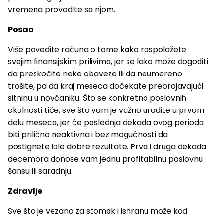
vremena provodite sa njom.
Posao
Više povedite računa o tome kako raspolažete
svojim finansijskim prilivima, jer se lako može dogoditi
da preskočite neke obaveze ili da neumereno
trošite, pa da kraj meseca dočekate prebrojavajući
sitninu u novčaniku. Što se konkretno poslovnih
okolnosti tiče, sve što vam je važno uradite u prvom
delu meseca, jer će poslednja dekada ovog perioda
biti prilično neaktivna i bez mogućnosti da
postignete iole dobre rezultate. Prva i druga dekada
decembra donose vam jednu profitabilnu poslovnu
šansu ili saradnju.
Zdravlje
Sve što je vezano za stomak i ishranu može kod