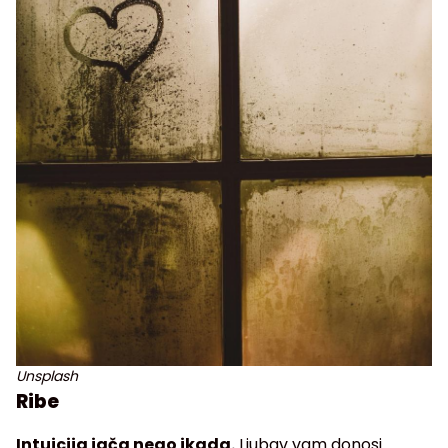
Unsplash
Ribe
Intuicija jača nego ikada.
Ljubav vam donosi