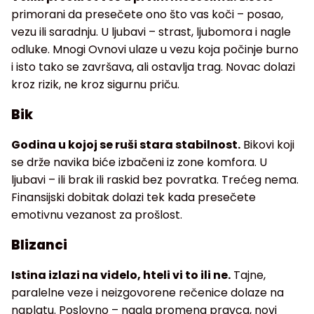
primorani da presečete ono što vas koči – posao,
vezu ili saradnju. U ljubavi – strast, ljubomora i nagle
odluke. Mnogi Ovnovi ulaze u vezu koja počinje burno
i isto tako se završava, ali ostavlja trag. Novac dolazi
kroz rizik, ne kroz sigurnu priču.
Bik
Godina u kojoj se ruši stara stabilnost.
Bikovi koji
se drže navika biće izbačeni iz zone komfora. U
ljubavi – ili brak ili raskid bez povratka. Trećeg nema.
Finansijski dobitak dolazi tek kada presečete
emotivnu vezanost za prošlost.
Blizanci
Istina izlazi na videlo, hteli vi to ili ne.
Tajne,
paralelne veze i neizgovorene rečenice dolaze na
naplatu. Poslovno – nagla promena pravca, novi