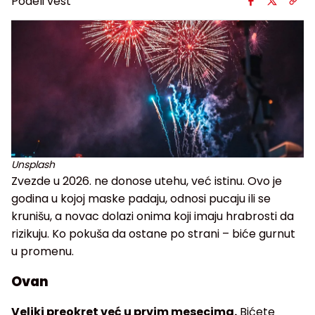
Podeli vest
Unsplash
Zvezde u 2026. ne donose utehu, već istinu. Ovo je
godina u kojoj maske padaju, odnosi pucaju ili se
krunišu, a novac dolazi onima koji imaju hrabrosti da
rizikuju. Ko pokuša da ostane po strani – biće gurnut
u promenu.
Ovan
Veliki preokret već u prvim mesecima.
Bićete