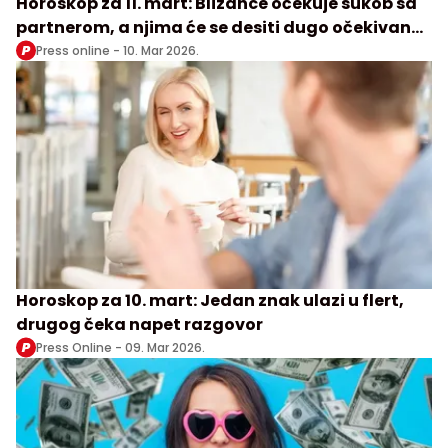
Horoskop za 11. mart: Blizance očekuje sukob sa
partnerom, a njima će se desiti dugo očekivan
susret
Press online -
10. Mar 2026.
Horoskop za 10. mart: Jedan znak ulazi u flert,
drugog čeka napet razgovor
Press Online -
09. Mar 2026.