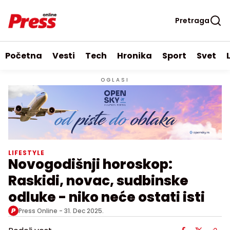
Pretraga
Početna
Vesti
Tech
Hronika
Sport
Svet
OGLASI
LIFESTYLE
Novogodišnji horoskop:
Raskidi, novac, sudbinske
odluke - niko neće ostati isti
Press Online -
31. Dec 2025.