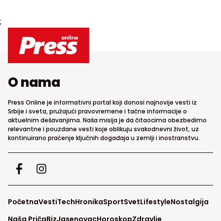
;
O nama
Press Online je informativni portal koji donosi najnovije vesti iz
Srbije i sveta, pružajući pravovremene i tačne informacije o
aktuelnim dešavanjima. Naša misija je da čitaocima obezbedimo
relevantne i pouzdane vesti koje oblikuju svakodnevni život, uz
kontinuirano praćenje ključnih događaja u zemlji i inostranstvu.
Početna
Vesti
Tech
Hronika
Sport
Svet
Lifestyle
Nostalgija
Naša Priča
Biz
Jasenovac
Horoskop
Zdravlje