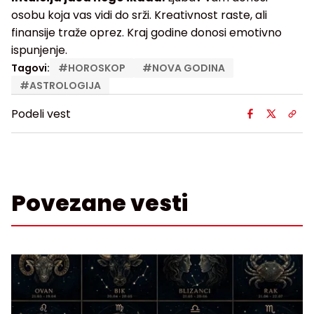
osobu koja vas vidi do srži. Kreativnost raste, ali
finansije traže oprez. Kraj godine donosi emotivno
ispunjenje.
Tagovi:
#
HOROSKOP
#
NOVA GODINA
#
ASTROLOGIJA
Podeli vest
Povezane vesti