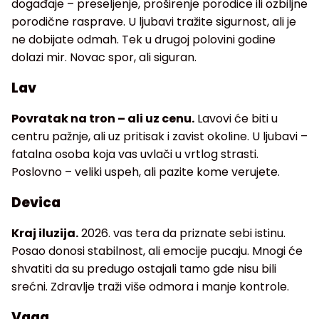
događaje – preseljenje, proširenje porodice ili ozbiljne
porodične rasprave. U ljubavi tražite sigurnost, ali je
ne dobijate odmah. Tek u drugoj polovini godine
dolazi mir. Novac spor, ali siguran.
Lav
Povratak na tron – ali uz cenu.
Lavovi će biti u
centru pažnje, ali uz pritisak i zavist okoline. U ljubavi –
fatalna osoba koja vas uvlači u vrtlog strasti.
Poslovno – veliki uspeh, ali pazite kome verujete.
Devica
Kraj iluzija.
2026. vas tera da priznate sebi istinu.
Posao donosi stabilnost, ali emocije pucaju. Mnogi će
shvatiti da su predugo ostajali tamo gde nisu bili
srećni. Zdravlje traži više odmora i manje kontrole.
Vaga