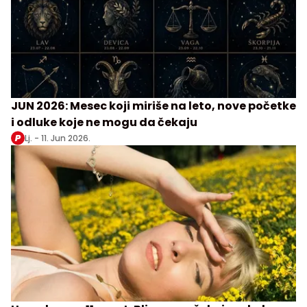
JUN 2026: Mesec koji miriše na leto, nove početke
i odluke koje ne mogu da čekaju
Lj. -
11. Jun 2026.