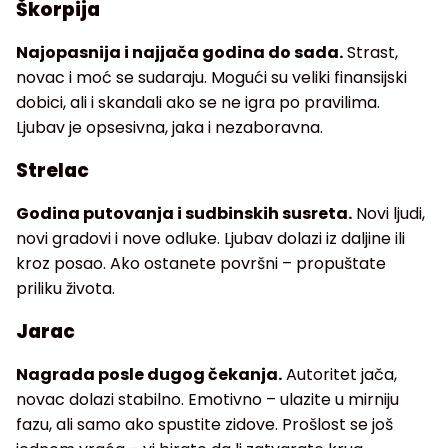
Škorpija
Najopasnija i najjača godina do sada.
Strast,
novac i moć se sudaraju. Mogući su veliki finansijski
dobici, ali i skandali ako se ne igra po pravilima.
Ljubav je opsesivna, jaka i nezaboravna.
Strelac
Godina putovanja i sudbinskih susreta.
Novi ljudi,
novi gradovi i nove odluke. Ljubav dolazi iz daljine ili
kroz posao. Ako ostanete površni – propuštate
priliku života.
Jarac
Nagrada posle dugog čekanja.
Autoritet jača,
novac dolazi stabilno. Emotivno – ulazite u mirniju
fazu, ali samo ako spustite zidove. Prošlost se još