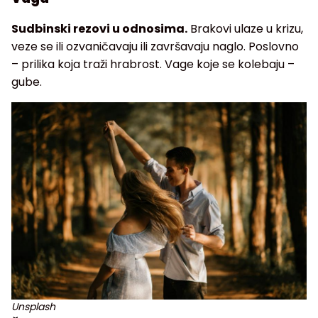
Sudbinski rezovi u odnosima.
Brakovi ulaze u krizu,
veze se ili ozvaničavaju ili završavaju naglo. Poslovno
– prilika koja traži hrabrost. Vage koje se kolebaju –
gube.
Unsplash