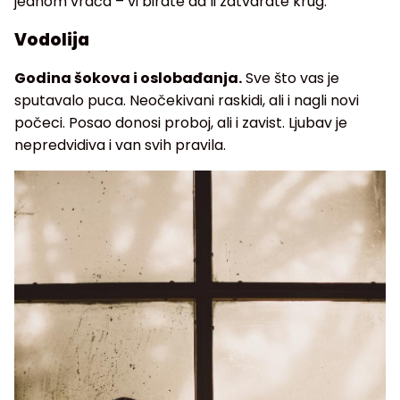
jednom vraća – vi birate da li zatvarate krug.
Vodolija
Godina šokova i oslobađanja.
Sve što vas je
sputavalo puca. Neočekivani raskidi, ali i nagli novi
počeci. Posao donosi proboj, ali i zavist. Ljubav je
nepredvidiva i van svih pravila.