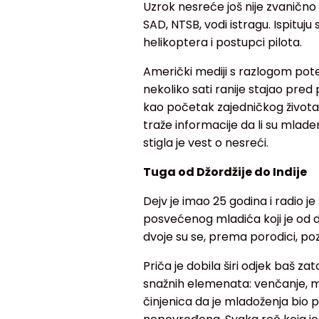
Uzrok nesreće još nije zvaničn
SAD, NTSB, vodi istragu. Ispituju
helikoptera i postupci pilota.
Američki mediji s razlogom pot
nekoliko sati ranije stajao pred
kao početak zajedničkog života. 
traže informacije da li su mlade
stigla je vest o nesreći.
Tuga od Džordžije do Indije
Dejv je imao 25 godina i radio je 
posvećenog mladića koji je od de
dvoje su se, prema porodici, p
Priča je dobila širi odjek baš z
snažnih elemenata: venčanje, m
činjenica da je mladoženja bio pi