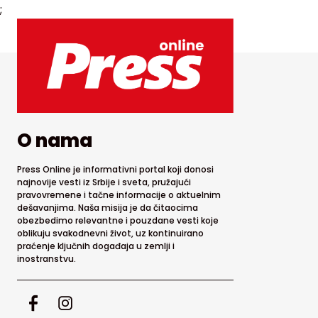
;
O nama
Press Online je informativni portal koji donosi
najnovije vesti iz Srbije i sveta, pružajući
pravovremene i tačne informacije o aktuelnim
dešavanjima. Naša misija je da čitaocima
obezbedimo relevantne i pouzdane vesti koje
oblikuju svakodnevni život, uz kontinuirano
praćenje ključnih događaja u zemlji i
inostranstvu.