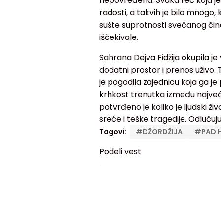
nepovređena. Svaka reč koja je
radosti, a takvih je bilo mnogo, 
sušte suprotnosti svečanog čina 
iščekivale.
Sahrana Dejva Fidžija okupila je 
dodatni prostor i prenos uživo. 
je pogodila zajednicu koja ga je p
krhkost trenutka između najveće
potvrđeno je koliko je ljudski ži
sreće i teške tragedije. Odlučuju s
Tagovi:
#
DŽORDŽIJA
#
PAD 
Podeli vest