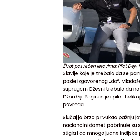
Život posvećen letovima: Pilot Dejv
Slavlje koje je trebalo da se pa
posle izgovorenog „da“. Mladožen
suprugom Džesni trebalo da nap
Džordžiji. Poginuo je i pilot hel
povreda.
Slučaj je brzo privukao pažnju jav
nacionalni domet pobrinule su s
stigla i do mnogoljudne indijske