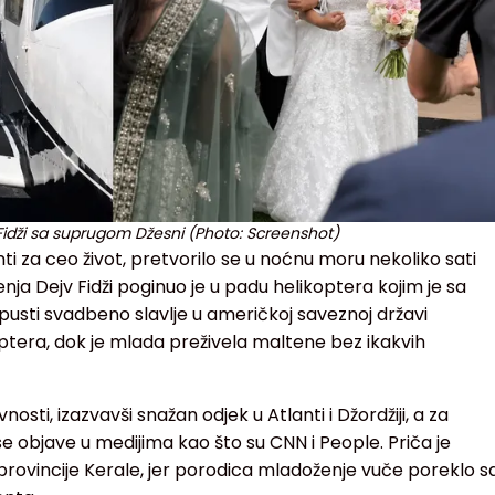
 Fidži sa suprugom Džesni (Photo: Screenshot)
mti za ceo život, pretvorilo se u noćnu moru nekoliko sati
ja Dejv Fidži poginuo je u padu helikoptera kojim je sa
usti svadbeno slavlje u američkoj saveznoj državi
ikoptera, dok je mlada preživela maltene bez ikakvih
nosti, izazvavši snažan odjek u Atlanti i Džordžiji, a za
e objave u medijima kao što su CNN i People. Priča je
 provincije Kerale, jer porodica mladoženje vuče poreklo s