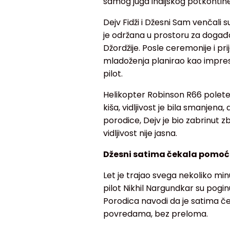
samog juga indijskog potkontin
Dejv Fidži i Džesni Sam venčali
je održana u prostoru za doga
Džordžije. Posle ceremonije i pri
mladoženja planirao kao impresi
pilot.
Helikopter Robinson R66 polete
kiša, vidljivost je bila smanjena, 
porodice, Dejv je bio zabrinut zb
vidljivost nije jasna.
Džesni satima čekala pomoć
Let je trajao svega nekoliko minu
pilot Nikhil Nargundkar su poginul
Porodica navodi da je satima če
povredama, bez preloma.