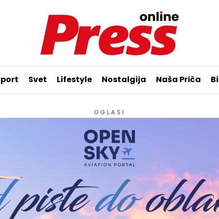
port
Svet
Lifestyle
Nostalgija
Naša Priča
Bi
OGLASI