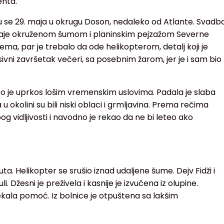
enta.
 su se 29. maja u okrugu Doson, nedaleko od Atlante. Svadb
đaje okruženom šumom i planinskim pejzažom Severne
jema, par je trebalo da ode helikopterom, detalj koji je
vni završetak večeri, sa posebnim žarom, jer je i sam bio
o je uprkos lošim vremenskim uslovima. Padala je slaba
a u okolini su bili niski oblaci i grmljavina. Prema rečima
og vidljivosti i navodno je rekao da ne bi leteo ako
ta. Helikopter se srušio iznad udaljene šume. Dejv Fidži i
i. Džesni je preživela i kasnije je izvučena iz olupine.
kala pomoć. Iz bolnice je otpuštena sa lakšim