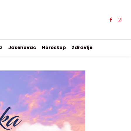
z
Jasenovac
Horoskop
Zdravlje