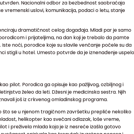
o utvrđen. Nacionalni odbor za bezbednost saobraćaja
 se vremenski uslovi, komunikacija, podaci o letu, stanje
enciraju dramatičnost celog događaja. Mladi par je samo
 porodicom i prijateljima, na dan koji je trebalo da pamte
Iste noći, porodice koje su slavile venčanje počele su da
nci stigli u hotel. Umesto potvrde da je iznenađenje uspelo
kao pilot. Porodica ga opisuje kao pažljivog, ozbiljnog i
tinjstva želeo da leti. Džesni je medicinska sestra. Njih
oznavali još iz crkvenog omladinskog programa.
ato što se u njenom tragičnom završetku prepliće nekoliko
ladost, helikopter kao svečani odlazak, loše vreme,
lot i preživela mlada koja je iz nesreće izašla gotovo