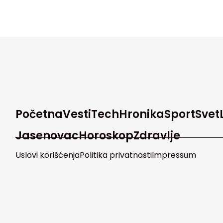
Početna
Vesti
Tech
Hronika
Sport
Svet
Jasenovac
Horoskop
Zdravlje
Uslovi korišćenja
Politika privatnosti
Impressum