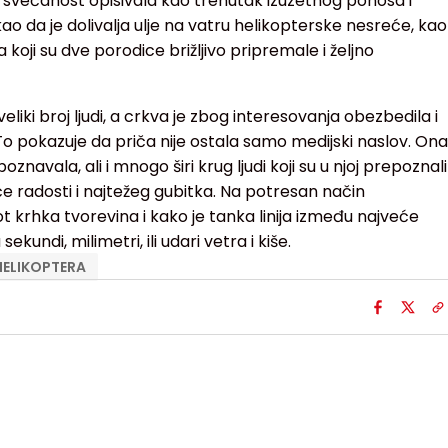
 svečanost opisivala kao trenutak izuzetnog ponosa i
kao da je dolivalja ulje na vatru helikopterske nesreće, kao
koji su dve porodice brižljivo pripremale i željno
veliki broj ljudi, a crkva je zbog interesovanja obezbedila i
To pokazuje da priča nije ostala samo medijski naslov. Ona
oznavala, ali i mnogo širi krug ljudi koji su u njoj prepoznali
 radosti i najtežeg gubitka. Na potresan način
vot krhka tvorevina i kako je tanka linija između najveće
ekundi, milimetri, ili udari vetra i kiše.
HELIKOPTERA