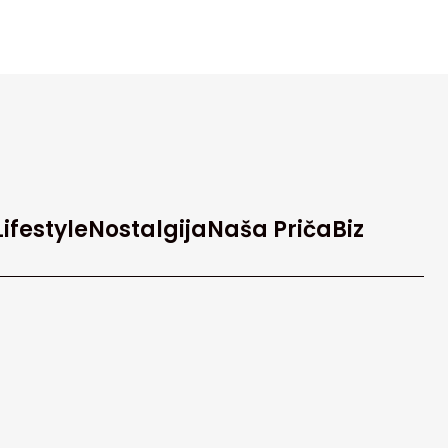
Lifestyle
Nostalgija
Naša Priča
Biz