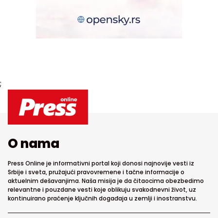
;
O nama
Press Online je informativni portal koji donosi najnovije vesti iz
Srbije i sveta, pružajući pravovremene i tačne informacije o
aktuelnim dešavanjima. Naša misija je da čitaocima obezbedimo
relevantne i pouzdane vesti koje oblikuju svakodnevni život, uz
kontinuirano praćenje ključnih događaja u zemlji i inostranstvu.