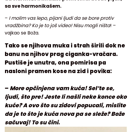
sa sve harmonikašem.
–
I molim vas lepo, pijani ljudi da se bore protiv
vradžbina? Ko je to još video! Nisu mogli ništa
! –
vajkao se Boža.
Tako se njihova muka i strah širili dok ne
banu na njihov prag ciganka-vračara.
Pustiše je unutra, ona pomirisa pa
nasloni pramen kose na zid i povika:
–
More opčinjena vam kuća! Sel’te se,
ljudi, što pre! Jeste li našli neke konce oko
kuće? A ovo što su zidovi popucali, mislite
da je to što je kuća nova pa se sleže? Bože
sačuvaj! To su čini
.