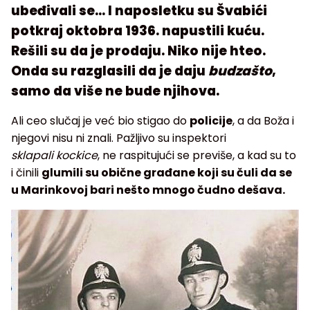
ubeđivali se… I naposletku su Švabići
potkraj oktobra 1936. napustili kuću.
Rešili su da je prodaju. Niko nije hteo.
Onda su razglasili da je daju
budzašto
,
samo da više ne bude njihova.
Ali ceo slučaj je već bio stigao do
policije
, a da Boža i
njegovi nisu ni znali. Pažljivo su inspektori
sklapali
kockice
, ne raspitujući se previše, a kad su to
i činili
glumili su obične građane koji su čuli da se
u Marinkovoj bari nešto mnogo čudno dešava.