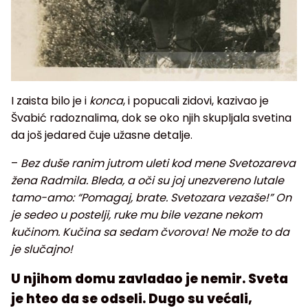
I zaista bilo je i
konca
, i popucali zidovi, kazivao je
Švabić radoznalima, dok se oko njih skupljala svetina
da još jedared čuje užasne detalje.
–
Bez duše ranim jutrom uleti kod mene Svetozareva
žena Radmila. Bleda, a oči su joj unezvereno lutale
tamo-amo: “Pomagaj, brate. Svetozara vezaše!” On
je sedeo u postelji, ruke mu bile vezane nekom
kučinom. Kučina sa sedam čvorova! Ne može to da
je slučajno!
U njihom domu zavladao je nemir. Sveta
je hteo da se odseli. Dugo su većali,