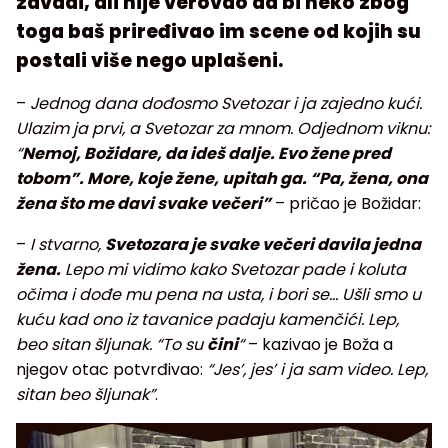
zavadi, ali nije verovao da bi neko zbog
toga baš priređivao im scene od kojih su
postali više nego uplašeni.
–
Jednog dana dođosmo Svetozar i ja zajedno kući.
Ulazim ja prvi, a Svetozar za mnom. Odjednom viknu:
“
Nemoj, Božidare, da ideš dalje. Evo žene pred
tobom”. More, koje žene, upitah ga. “Pa, žena, ona
žena što me davi svake večeri”
– pričao je Božidar:
–
I stvarno,
Svetozara je svake večeri davila jedna
žena.
Lepo mi vidimo kako Svetozar pade i koluta
očima i dođe mu pena na usta, i bori se… Ušli smo u
kuću kad ono iz tavanice padaju kamenčići. Lep,
beo sitan šljunak. “To su
čini
“
– kazivao je Boža a
njegov otac potvrđivao:
“Jes’, jes’ i ja sam video. Lep,
sitan beo šljunak”
.