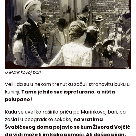
U Marinkovoj bari
Veli i da su u nekom trenutku začuli strahovitu buku u
kuhinji.
Tamo je bilo sve ispreturano, a ništa
polupano!
Kada se uveliko raširila priča po Marinkovoj bari, pa
zašla i u beogradske sokake,
na vratima
Švabićevog doma pojavio se kum Živorad Vojčić
da vidi može li im kako pomoći. Ali došao pijan,