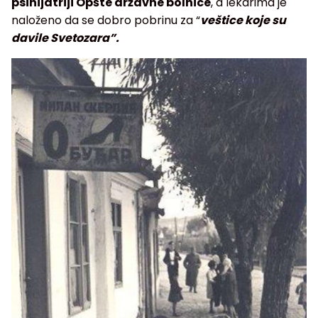
psihijatriji Opšte državne bolnice
, a lekarima je
naloženo da se dobro pobrinu za “
veštice koje su
davile Svetozara”.