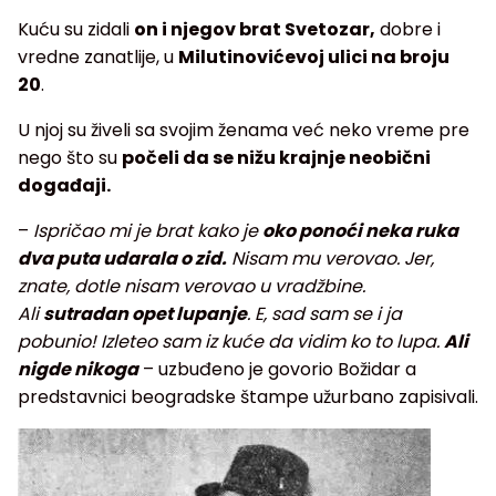
Kuću su zidali
on i njegov brat Svetozar,
dobre i
vredne zanatlije, u
Milutinovićevoj ulici na broju
20
.
U njoj su živeli sa svojim ženama već neko vreme pre
nego što su
počeli da se nižu krajnje neobični
događaji.
–
Ispričao mi je brat kako je
oko ponoći neka ruka
dva puta udarala o zid.
Nisam mu verovao. Jer,
znate, dotle nisam verovao u vradžbine.
Ali
sutradan opet lupanje
. E, sad sam se i ja
pobunio! Izleteo sam iz kuće da vidim ko to lupa.
Ali
nigde nikoga
– uzbuđeno je govorio Božidar a
predstavnici beogradske štampe užurbano zapisivali.