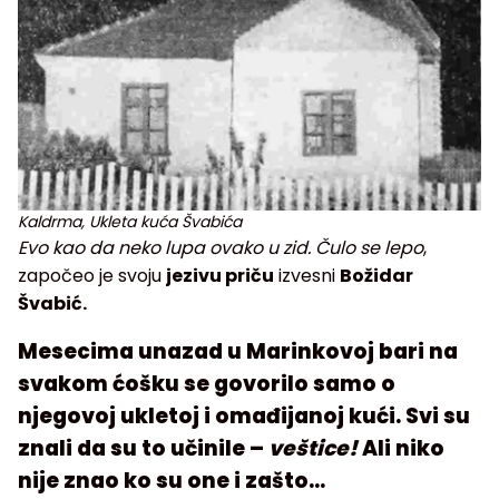
Kaldrma, Ukleta kuća Švabića
Evo kao da neko lupa ovako u zid. Čulo se lepo
,
započeo je svoju
jezivu priču
izvesni
Božidar
Švabić.
Mesecima unazad u Marinkovoj bari na
svakom ćošku se govorilo samo o
njegovoj ukletoj i omađijanoj kući. Svi su
znali da su to učinile –
veštice!
Ali niko
nije znao ko su one i zašto…