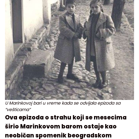
U Marinkovoj bari u vreme kada se odvijala epizoda sa
“vešticama”
Ova epizoda o strahu koji se mesecima
širio Marinkovom barom ostaje kao
neobičan spomenik beogradskom