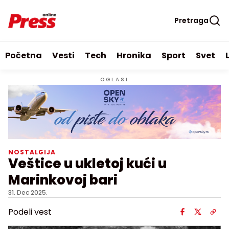
Pretraga
Početna
Vesti
Tech
Hronika
Sport
Svet
OGLASI
NOSTALGIJA
Veštice u ukletoj kući u
Marinkovoj bari
31. Dec 2025.
Podeli vest