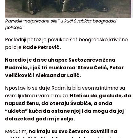
Razrešili “natprirodne sile” u kući Švabića: beogradski
policajci
Poslednji potez je povukao šef beogradske krivične
policije
Rade Petrović.
Naredio je da se uhapse Svetozareva žena
Radmila, i još tri muškarca: Steva Čelić, Petar
Veličković i Aleksandar Lalić.
Ispostavilo se da je Radmila bila veoma intimna sa
ovim ljudima i varala muža.
Hteli su da ga slude, da
napusti ženu, da oteraju Švabiće, a onda
“ukleta” kuća da ostane njoj i da mogu da joj
dolaze kad god im je volja.
Međutim,
na kraju su svo četvoro završili na