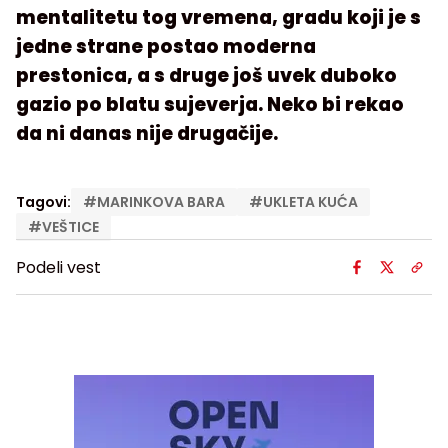
mentalitetu tog vremena, gradu koji je s
jedne strane postao moderna
prestonica, a s druge još uvek duboko
gazio po blatu sujeverja. Neko bi rekao
da ni danas nije drugačije.
Tagovi:
#
MARINKOVA BARA
#
UKLETA KUĆA
#
VEŠTICE
Podeli vest