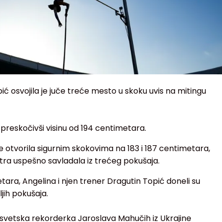
ć osvojila je juče treće mesto u skoku uvis na mitingu
preskočivši visinu od 194 centimetara.
e otvorila sigurnim skokovima na 183 i 187 centimetara,
metra uspešno savladala iz trećeg pokušaja.
ra, Angelina i njen trener Dragutin Topić doneli su
jih pokušaja.
 svetska rekorderka Jaroslava Mahučih iz Ukrajine