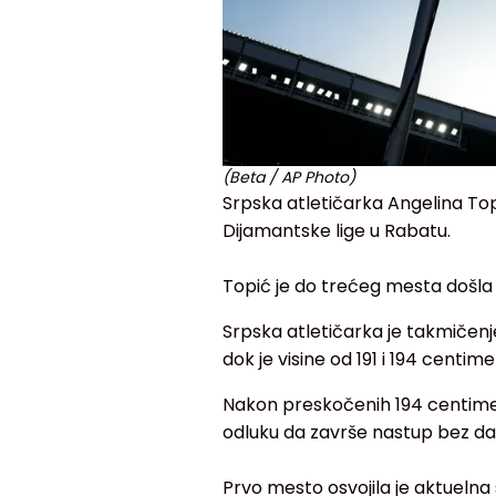
(Beta / AP Photo)
Srpska atletičarka Angelina Topi
Dijamantske lige u Rabatu.
Topić je do trećeg mesta došla 
Srpska atletičarka je takmičenj
dok je visine od 191 i 194 centi
Nakon preskočenih 194 centimeta
odluku da završe nastup bez dal
Prvo mesto osvojila je aktuelna