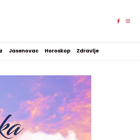
z
Jasenovac
Horoskop
Zdravlje