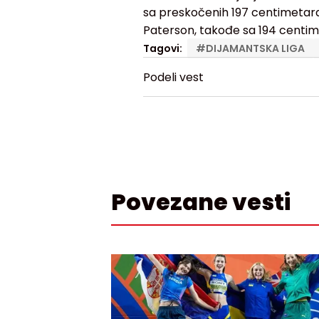
sa preskočenih 197 centimetara
Paterson, takođe sa 194 centim
Tagovi:
#
DIJAMANTSKA LIGA
Podeli vest
Povezane vesti