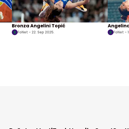
Bronza Angelini Topić
Angelina
FoNet -
22. Sep 2025.
FoNet -