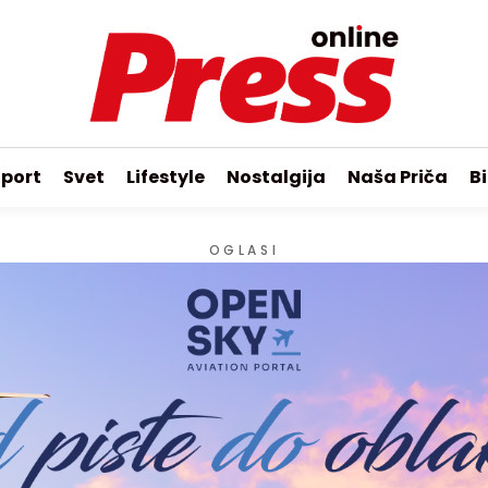
port
Svet
Lifestyle
Nostalgija
Naša Priča
Bi
OGLASI