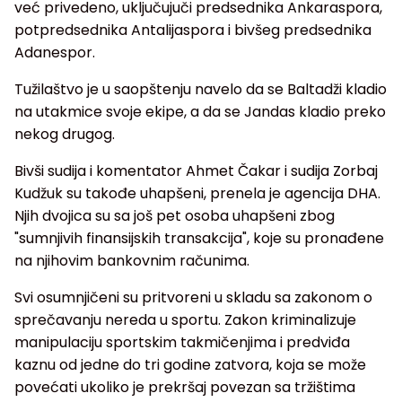
već privedeno, uključujuči predsednika Ankaraspora,
potpredsednika Antalijaspora i bivšeg predsednika
Adanespor.
Tužilaštvo je u saopštenju navelo da se Baltadži kladio
na utakmice svoje ekipe, a da se Jandas kladio preko
nekog drugog.
Bivši sudija i komentator Ahmet Čakar i sudija Zorbaj
Kudžuk su takođe uhapšeni, prenela je agencija DHA.
Njih dvojica su sa još pet osoba uhapšeni zbog
"sumnjivih finansijskih transakcija", koje su pronađene
na njihovim bankovnim računima.
Svi osumnjičeni su pritvoreni u skladu sa zakonom o
sprečavanju nereda u sportu. Zakon kriminalizuje
manipulaciju sportskim takmičenjima i predviđa
kaznu od jedne do tri godine zatvora, koja se može
povećati ukoliko je prekršaj povezan sa tržištima