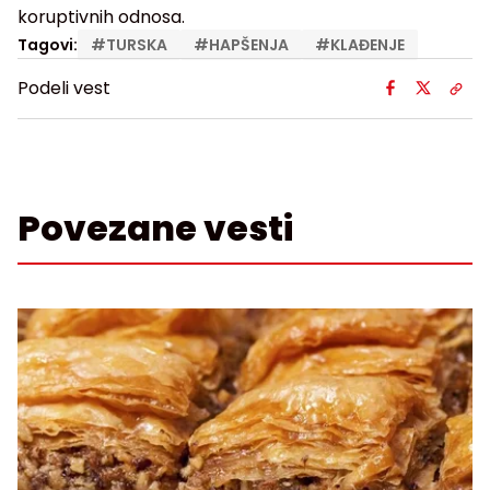
koruptivnih odnosa.
Tagovi:
#
TURSKA
#
HAPŠENJA
#
KLAĐENJE
Podeli vest
Povezane vesti