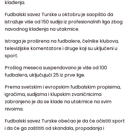
klađenja.
Fudbalski savez Turske u oktobru je saopštio da
istražuje više od 150 sudija iz profesionalnih liga zbog
navodnog klađenja na utakmice.
Istraga je proširena na fudbalere, čelnike klubova,
televizijske komentatore i druge koji su uključeni u
sport.
Prošlog meseca suspendovano je više od 100
fudbalera, uključujući 25 iz prve lige.
Prema svetskim i evropskim fudbalskim propisima,
igračima, sudijama i klupskim zvaničnicima
zabranjeno je da se klade na utakmice na svim
nivoima.
Fudbalski savez Turske obećao je da će očistiti sport
i da će ga zaštititi od skandala, propadanja i