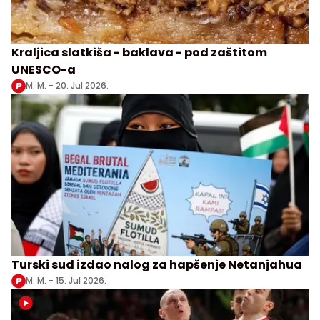
Kraljica slatkiša - baklava - pod zaštitom
UNESCO-a
M. M. -
20. Jul 2026.
Turski sud izdao nalog za hapšenje Netanjahua
M. M. -
15. Jul 2026.