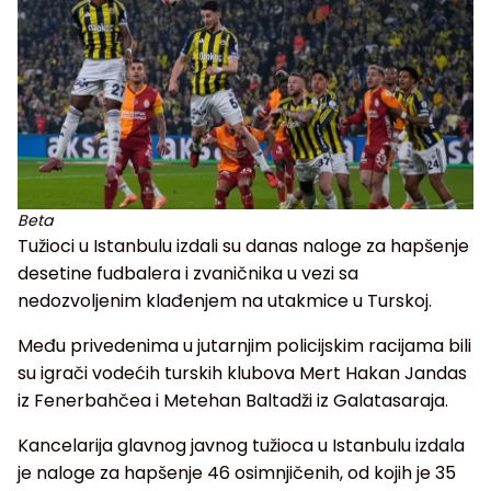
Beta
Tužioci u Istanbulu izdali su danas naloge za hapšenje
desetine fudbalera i zvaničnika u vezi sa
nedozvoljenim klađenjem na utakmice u Turskoj.
Među privedenima u jutarnjim policijskim racijama bili
su igrači vodećih turskih klubova Mert Hakan Jandas
iz Fenerbahčea i Metehan Baltadži iz Galatasaraja.
Kancelarija glavnog javnog tužioca u Istanbulu izdala
je naloge za hapšenje 46 osimnjičenih, od kojih je 35