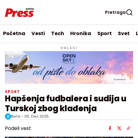
Pretraga
Početna
Vesti
Tech
Hronika
Sport
Svet
OGLASI
SPORT
Hapšenja fudbalera i sudija u
Turskoj zbog klađenja
Beta -
05. Dec 2025.
Podeli vest