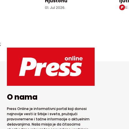
Hjustonu
lju
U.
01. Jul 2026.
;
O nama
Press Online je informativni portal koji donosi
najnovije vesti iz Srbije i sveta, pružajući
pravovremene i tačne informacije o aktuelnim
dešavanjima. Naša misija je da čitaocima