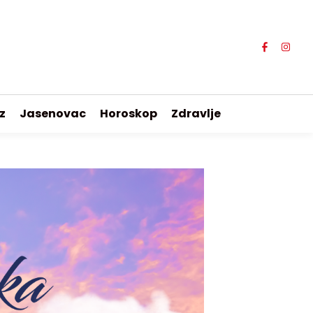
z
Jasenovac
Horoskop
Zdravlje