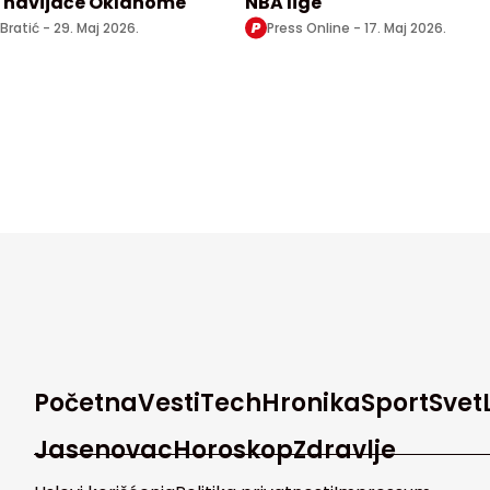
ti navijače Oklahome
NBA lige
 Bratić -
29. Maj 2026.
Press Online -
17. Maj 2026.
Početna
Vesti
Tech
Hronika
Sport
Svet
Jasenovac
Horoskop
Zdravlje