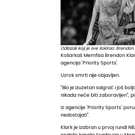
Odlazak koji je sve šokirao: Brendon K
Košarkaš Memfisa Brendon Klark u
agencija 'Priority Sports'.
Uzrok smrti nije objavljen.
"Bio je izuzetan saigrač i još bol
nikada neće biti zaboravljen", 
Iz agencije 'Priority Sports' por
nedostajati".
Klark je izabran u prvoj rundi N
nedelje kasnije trejdovan u Mem