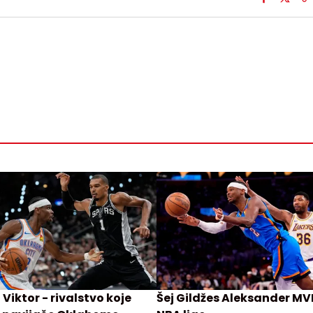
i Viktor - rivalstvo koje
Šej Gildžes Aleksander MV