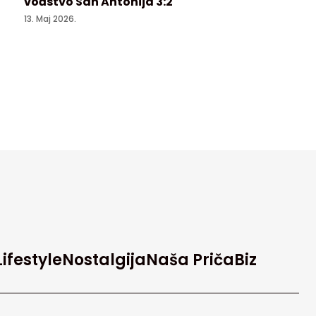
vođstvo San Antonija 3:2
13. Maj 2026.
Lifestyle
Nostalgija
Naša Priča
Biz