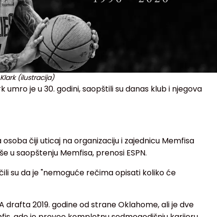
lark (ilustracija)
mro je u 30. godini, saopštili su danas klub i njegova
ja osoba čiji uticaj na organizaciju i zajednicu Memfisa
piše u saopštenju Memfisa, prenosi ESPN.
učili su da je "nemoguće rečima opisati koliko će
BA drafta 2019. godine od strane Oklahome, ali je dve
fis, gde je proveo kompletnu sedmogodišnju karijeru.