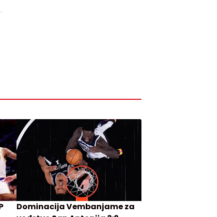
P
Dominacija Vembanjame za