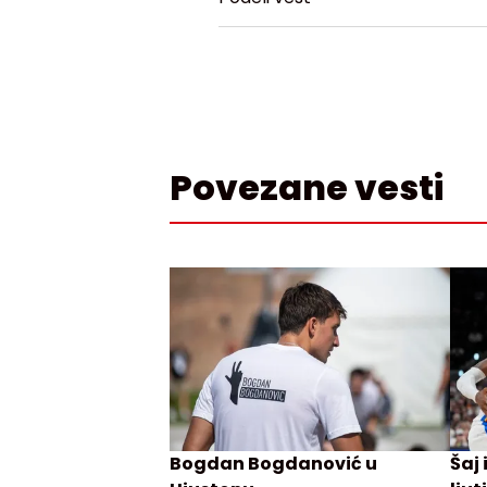
Povezane vesti
Bogdan Bogdanović u
Šaj 