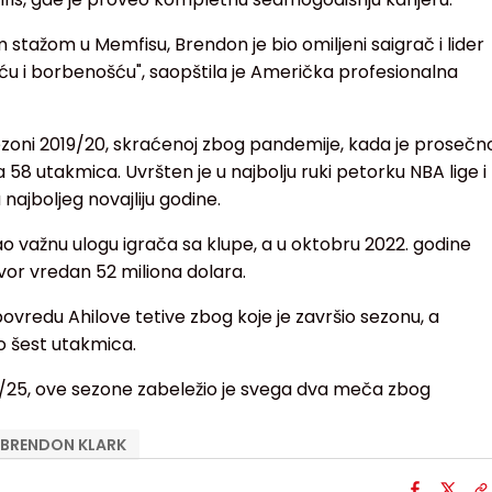
 stažom u Memfisu, Brendon je bio omiljeni saigrač i lider
ću i borbenošću", saopštila je Američka profesionalna
ezoni 2019/20, skraćenoj zbog pandemije, kada je prosečn
a 58 utakmica. Uvršten je u najbolju ruki petorku NBA lige i
 najboljeg novajliju godine.
 važnu ulogu igrača sa klupe, a u oktobru 2022. godine
vor vredan 52 miliona dolara.
ovredu Ahilove tetive zbog koje je završio sezonu, a
 šest utakmica.
/25, ove sezone zabeležio je svega dva meča zbog
BRENDON KLARK