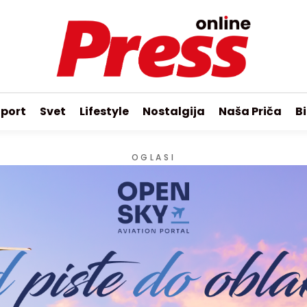
port
Svet
Lifestyle
Nostalgija
Naša Priča
Bi
OGLASI