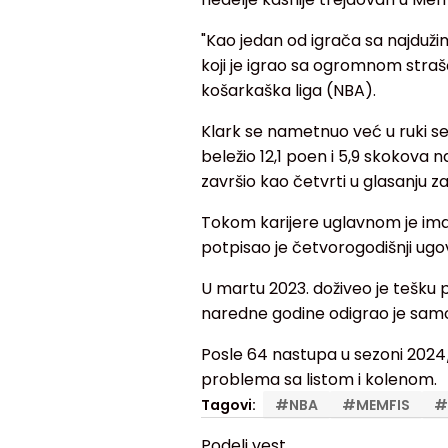
"Kao jedan od igrača sa najdužim
koji je igrao sa ogromnom straš
košarkaška liga (NBA).
Klark se nametnuo već u ruki s
beležio 12,1 poen i 5,9 skokova n
završio kao četvrti u glasanju za
Tokom karijere uglavnom je imao
potpisao je četvorogodišnji ugo
U martu 2023. doživeo je tešku p
naredne godine odigrao je samo
Posle 64 nastupa u sezoni 2024
problema sa listom i kolenom.
Tagovi:
#
NBA
#
MEMFIS
#
Podeli vest