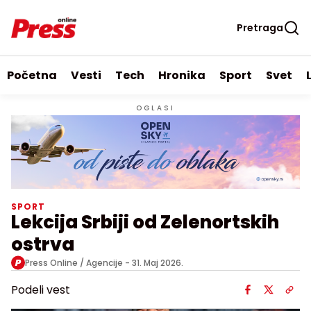
Pretraga
Početna
Vesti
Tech
Hronika
Sport
Svet
OGLASI
SPORT
Lekcija Srbiji od Zelenortskih
ostrva
Press Online / Agencije -
31. Maj 2026.
Podeli vest