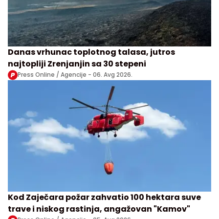
Danas vrhunac toplotnog talasa, jutros
najtopliji Zrenjanjin sa 30 stepeni
Press Online / Agencije -
06. Avg 2026.
Kod Zaječara požar zahvatio 100 hektara suve
trave i niskog rastinja, angažovan "Kamov"