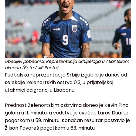
Ubedljivi pobednici: Reprezentacija arhipelaga u Atlantskom
okeanu (Beta / AP Photo)
Fudbalska reprezentacija Srbije izgubila je danas od
selekcije Zelenortskih ostrva 0:3, u prijateljskoj
utakmici odigranoj u Lisabonu.
Prednost Zelenortskim ostrvima doneo je Kevin Pina
golom u 11. minutu, a vođstvo je uvećao Laros Duarte
pogotkom u 59. minutu. Konačan rezultat postavio je
Žilson Tavareš pogotkom u 63. minutu.