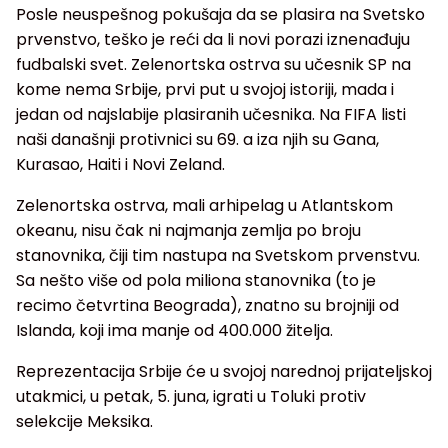
Posle neuspešnog pokušaja da se plasira na Svetsko
prvenstvo, teško je reći da li novi porazi iznenađuju
fudbalski svet. Zelenortska ostrva su učesnik SP na
kome nema Srbije, prvi put u svojoj istoriji, mada i
jedan od najslabije plasiranih učesnika. Na FIFA listi
naši današnji protivnici su 69. a iza njih su Gana,
Kurasao, Haiti i Novi Zeland.
Zelenortska ostrva, mali arhipelag u Atlantskom
okeanu, nisu čak ni najmanja zemlja po broju
stanovnika, čiji tim nastupa na Svetskom prvenstvu.
Sa nešto više od pola miliona stanovnika (to je
recimo četvrtina Beograda), znatno su brojniji od
Islanda, koji ima manje od 400.000 žitelja.
Reprezentacija Srbije će u svojoj narednoj prijateljskoj
utakmici, u petak, 5. juna, igrati u Toluki protiv
selekcije Meksika.