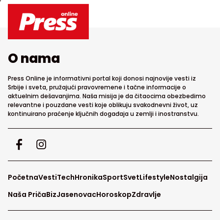
O nama
Press Online je informativni portal koji donosi najnovije vesti iz
Srbije i sveta, pružajući pravovremene i tačne informacije o
aktuelnim dešavanjima. Naša misija je da čitaocima obezbedimo
relevantne i pouzdane vesti koje oblikuju svakodnevni život, uz
kontinuirano praćenje ključnih događaja u zemlji i inostranstvu.
Početna
Vesti
Tech
Hronika
Sport
Svet
Lifestyle
Nostalgija
Naša Priča
Biz
Jasenovac
Horoskop
Zdravlje