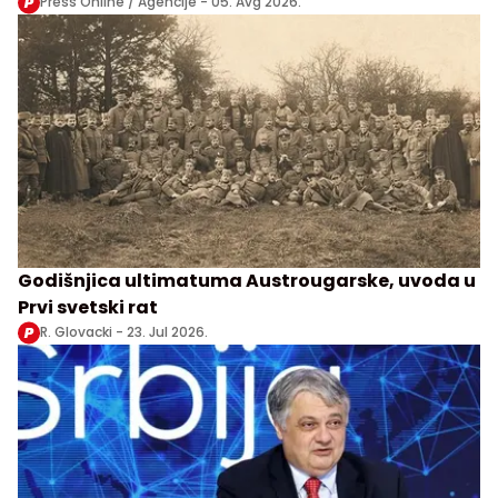
Press Online / Agencije -
05. Avg 2026.
Godišnjica ultimatuma Austrougarske, uvoda u
Prvi svetski rat
R. Glovacki -
23. Jul 2026.