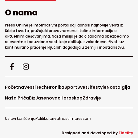
O nama
Press Online je informativni portal koji donosi najnovije vesti iz
Srbije i sveta, pružajući pravovremene i tačne informacije o
aktuelnim dešavanjima. Naša misija je da čitaocima obezbedimo
relevantne i pouzdane vesti koje oblikuju svakodnevni život, uz
kontinuirano praćenje ključnih događaja u zemlji i inostranstvu.
Početna
Vesti
Tech
Hronika
Sport
Svet
Lifestyle
Nostalgija
Naša Priča
Biz
Jasenovac
Horoskop
Zdravlje
Uslovi korišćenja
Politika privatnosti
Impressum
Designed and developed by
Fidelity