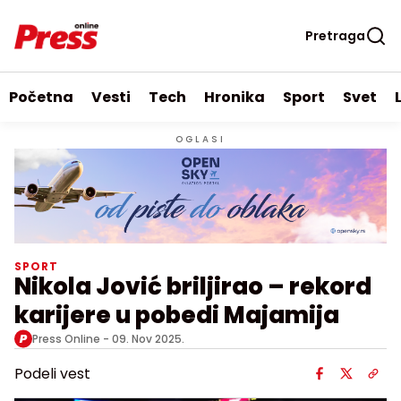
Pretraga
Početna
Vesti
Tech
Hronika
Sport
Svet
OGLASI
SPORT
Nikola Jović briljirao – rekord
karijere u pobedi Majamija
Press Online -
09. Nov 2025.
Podeli vest