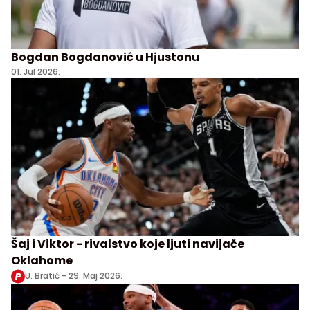
Bogdan Bogdanović u Hjustonu
01. Jul 2026.
Šaj i Viktor - rivalstvo koje ljuti navijače
Oklahome
U. Bratić -
29. Maj 2026.