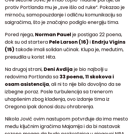
protiv Portlanda mu je „sve išlo od ruke“. Pokazao je
mirnoću, samopouzdanje i odličnu komunikaciju sa
saigračima, što je značajno podiglo energiju tima.
Pored njega,
Norman Pauel
je postigao 22 poena,
dok su od startera
Pele Larson (16)
i
Endrju Vigins
(15)
takođe imali solidan učinak. Klupa je, međutim,
presudila u korist Hita.
Na drugoj strani,
Deni Avdija
je bio najbolji u
redovima Portlanda sa
33 poena, 11 skokova i
osam asistencija
, ali ni to nije bilo dovoljno da se
izbegne poraz. Posle turbulencija sa trenerom
uhapšenim zbog klađenja, ovo izdanje tima iz
Oregona ipak donosi dozu ohrabrenja.
Nikola Jović ovim nastupom potvrđuje da ima mesto
među ključnim igračima Majamija i da bi nastavak
sezone mogao da bude prekretnica u njegovoj NBA