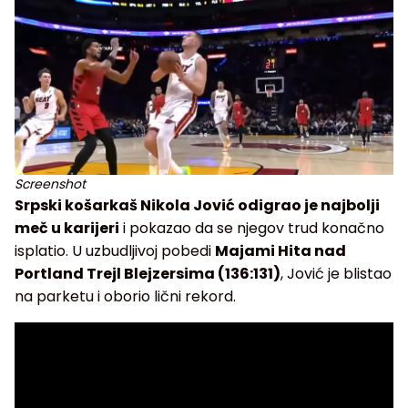
Screenshot
Srpski košarkaš Nikola Jović odigrao je najbolji
meč u karijeri
i pokazao da se njegov trud konačno
isplatio. U uzbudljivoj pobedi
Majami Hita nad
Portland Trejl Blejzersima (136:131)
, Jović je blistao
na parketu i oborio lični rekord.