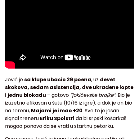
Jović je
sa klupe ubacio 29 poena
, uz
devet
skokova, sedam asistencija, dve ukradene lopte
i jednu blokadu
– gotovo
“jokićevske brojke”
. Bio je
izuzetno efikasan u šutu (10/16 iz igre), a dok je on bio
na terenu,
Majami je imao +20
. Sve to je jasan
signal treneru
Eriku Spolstri
da bi srpski košarkaš
mogao ponovo da se vrati u startnu petorku.
Ove sezone Jović je imao toplo-hladne partije, ali