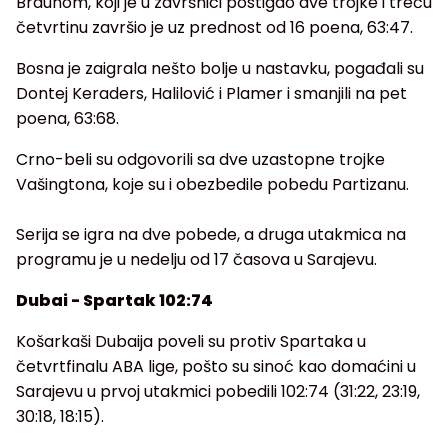
Braunom, koji je u završnici postigao dve trojke i treću
četvrtinu završio je uz prednost od 16 poena, 63:47.
Bosna je zaigrala nešto bolje u nastavku, pogađali su
Dontej Keraders, Halilović i Plamer i smanjili na pet
poena, 63:68.
Crno-beli su odgovorili sa dve uzastopne trojke
Vašingtona, koje su i obezbedile pobedu Partizanu.
Serija se igra na dve pobede, a druga utakmica na
programu je u nedelju od 17 časova u Sarajevu.
Dubai - Spartak 102:74
Košarkaši Dubaija poveli su protiv Spartaka u
četvrtfinalu ABA lige, pošto su sinoć kao domaćini u
Sarajevu u prvoj utakmici pobedili 102:74 (31:22, 23:19,
30:18, 18:15).