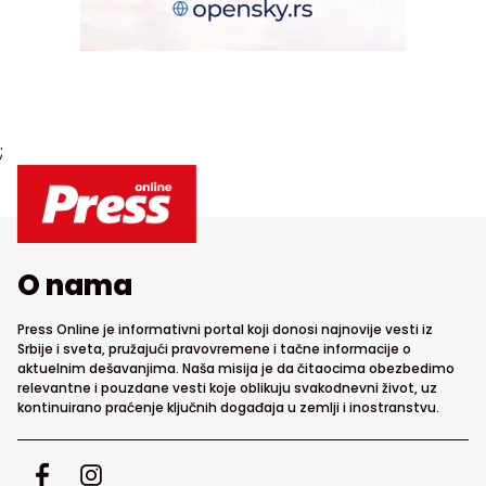
;
O nama
Press Online je informativni portal koji donosi najnovije vesti iz
Srbije i sveta, pružajući pravovremene i tačne informacije o
aktuelnim dešavanjima. Naša misija je da čitaocima obezbedimo
relevantne i pouzdane vesti koje oblikuju svakodnevni život, uz
kontinuirano praćenje ključnih događaja u zemlji i inostranstvu.