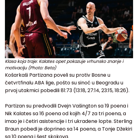
Klasa koja traje: Kalates opet pokazuje vrhunsko znanje i
motivaciju (Photo: Beta)
Košarkaši Partizana poveli su protiv Bosne u
četvrtfinalu ABA lige, pošto su sinoć u Beogradu u
prvoj utakmici pobedili 81:73 (13:18, 27:14, 23:15, 18:26).
Partizan su predvodili Dvejn Vašington sa 19 poena i
Nik Kalates sa 16 poena od kojih 4/7 za tri poena, a
imao je i četiri asistencije i tri ukradene lopte. Sterling
Braun pobedi je doprineo sa 14 poena, a Tonje Džekiri
sa 10 poena i šest skokova.