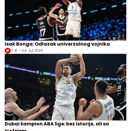
Isak Bonga: Odlazak univerzalnog vojnika
U. B. -
04. Jul 2026.
Dubai šampion ABA lige: bez istorije, ali sa
trofejem