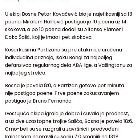
U ekipi Bosne Petar Kovačević bio je najefikasniji sa 13
poena, Miralem Halilović postigao je 10 poena uz 14
skokova, a po 10 poena dodali su Alfonso Plamer i
Đoko Šalić, koji je imao i pet skokova.
Košarkašima Partizana su pre utakmice uručena
individualna priznaja, Isaku Bongi za najboljeg
defanzivca regularnog dela ABA lige, a Vašingtonu za
najboljeg strelca.
Bosna je povela 8:0, a Partizan gotovo pet minuta
nije postigao poene. Prve poene zakucavanjem
postigao je Bruno Fernando.
Gostujuća ekipa igrala je dobro i čuvala je prednost,
a uz dve uzastopne trojke Šalića, Bosna je povela 18:6.
Crno-beli su se razgrali u završnici i predvođeni
Kalatesom napravili su seriju 7:0 smanjili na 13:18.