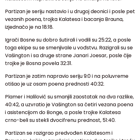
Partizan je seriju nastavio i u drugoj deonici i posle pet
vezanih poena, trojka Kalatesa i bacanja Brauna,
izjednačo je na 18:18.
Igrači Bosne su dobro šutirali i vodili su 25:22, a posle
toga ekipe su se smenjivale u vođstvu. Razigrali su se
Vašington i sa druge strane Janari Joesar, posle čije
trojke je Bosna povela 32:31.
Partizan je zatim napravio seriju 9:0 i na poluvreme
otišao je uz osam poena prednosti 40:32.
Plamer i Halilović su smanjili zaostatak na dva razlike,
40:42, a uzvratio je Vašington sa četiri vezana poena
i asistencijom do Bonge, a posle trojke Kalatesa
crno-beli su stekli dvocifrenu prednost, 51:40.
Partizan se razigrao predvođen Kalatesom i