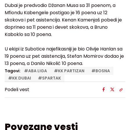
Dubai je predvodio Džanan Musa sa 31 poenom, a
Mfiondu Kabengele postigao je 16 poena uz 12
skokova i pet asistencija. Kenan Kamenjaš pobedi je
doprineo sa 11 poena i devet skokova, a Bruno
Kaboklo sa 10 poena.
U ekipi iz Subotice najefikasniji je bio Olivije Hanlan sa
19 poena uz pet asistencija, Stefan Momirov dodao je
13 poena, a Danilo Nikolić 10 poena.
Tagovi:
#
ABA LIGA
#
KK PARTIZAN
#
BOSNA
#
KK DUBAI
#
SPARTAK
Podeli vest
Povezane vesti