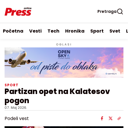
Pretraga
Početna
Vesti
Tech
Hronika
Sport
Svet
OGLASI
SPORT
Partizan opet na Kalatesov
pogon
07. Maj 2026.
Podeli vest