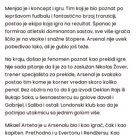
Menjao je i koncept i igru. Tim koji je bio poznat po
lepršavom fudbalu i fantastično brzoj tranziciji,
postao je ekipa koja igra na rezultat. Španac je
formirao atletski dominantan sastav, sve više igrača
ličilo je na visoke i snažne štopere. Arsenal nije uvek
pobeđivao lako, ali je gubio još teže.
Na kraju, došao je fenomen poznat kao prekidi igre.
Nije sada pitanje da li je za to zaslužan Nikolas Žover,
trener specijalista za prekide, Arsenal je svakako
postao tim kome je korner vredan skoro koliko
penal. Bez obzira na to da li ga izvodi Deklan Rajs ili
Bukajo Saka, u šesnaestercu su golove davali i
Gabrijel, i Saliba i ostali. Londonski klub kao da je
počinjao utakmicu sa jednim golom više.
Mikael Arteta je u Arsenalu bio i kao igrač, čak i kao
kapiten. Prethodno i u Evertonu i Rendžersu. Kao