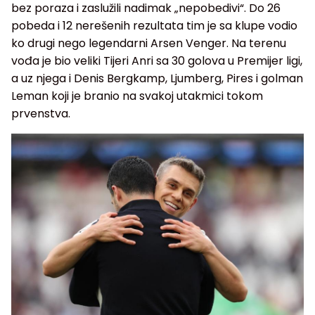
bez poraza i zaslužili nadimak „nepobedivi“. Do 26
pobeda i 12 nerešenih rezultata tim je sa klupe vodio
ko drugi nego legendarni Arsen Venger. Na terenu
vođa je bio veliki Tijeri Anri sa 30 golova u Premijer ligi,
a uz njega i Denis Bergkamp, Ljumberg, Pires i golman
Leman koji je branio na svakoj utakmici tokom
prvenstva.