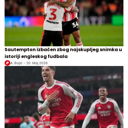
Sautempton izbačen zbog najskupljeg snimka u
istoriji engleskog fudbala
A. Bojić -
20. Maj 2026.