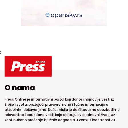
;
O nama
Press Online je informativni portal koji donosi najnovije vesti iz
Srbije i sveta, pružajući pravovremene i tačne informacije o
aktuelnim dešavanjima. Naša misija je da čitaocima obezbedimo
relevantne i pouzdane vesti koje oblikuju svakodnevni život, uz
kontinuirano praćenje ključnih događaja u zemlji i inostranstvu.