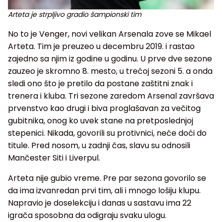
Arteta je strpljivo gradio šampionski tim
No to je Venger, novi velikan Arsenala zove se Mikael
Arteta. Tim je preuzeo u decembru 2019. i rastao
zajedno sa njim iz godine u godinu. U prve dve sezone
zauzeo je skromno 8. mesto, u trećoj sezoni 5. a onda
sledi ono što je pretilo da postane zaštitni znak i
trenera i kluba. Tri sezone zaredom Arsenal završava
prvenstvo kao drugi i biva proglašavan za večitog
gubitnika, onog ko uvek stane na pretposlednjoj
stepenici. Nikada, govorili su protivnici, neće doći do
titule. Pred nosom, u zadnji čas, slavu su odnosili
Mančester Siti i Liverpul.
Arteta nije gubio vreme. Pre par sezona govorilo se
da ima izvanredan prvi tim, ali i mnogo lošiju klupu.
Napravio je doselekciju i danas u sastavu ima 22
igrača sposobna da odigraju svaku ulogu.