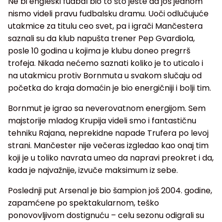
Ne bi engleski fudbal bio to što jeste da još jednom
nismo videli pravu fudbalsku dramu. Uoči odlučujuće
utakmice za titulu ceo svet, pa i igrači Mančestera
saznali su da klub napušta trener Pep Gvardiola,
posle 10 godina u kojima je klubu doneo pregrrš
trofeja. Nikada nećemo saznati koliko je to uticalo i
na utakmicu protiv Bornmuta u svakom slučaju od
početka do kraja domaćin je bio energičniji i bolji tim.
Bornmut je igrao sa neverovatnom energijom. Sem
majstorije mladog Krupija videli smo i fantastičnu
tehniku Rajana, neprekidne napade Trufera po levoj
strani. Mančester nije večeras izgledao kao onaj tim
koji je u toliko navrata umeo da napravi preokret i da,
kada je najvažnije, izvuče maksimum iz sebe.
Poslednji put Arsenal je bio šampion još 2004. godine,
zapamćene po spektakularnom, teško
ponovovljivom dostignuću – celu sezonu odigrali su