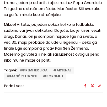
trener, jedan je od onih koji su rasli uz Pepa Gvardiolu.
Tri godine u stručnom štabu Mančester Siti svakako
su ga formirale kao stručnjaka.
Mikael Arteta, još jedan dokaz koliko je fudbalska
sudbina varljiva i delikatna. Do juče, bio je luzer, večiti
drugi. Danas, on je šampion najjače lige na svetu, a
već 30. maja probaće da uđe u legendu – čeka ga
finale Lige šampiona protiv Pari Sen Žermena.
Možemo ga voleti ili ne, ali zasluženost ovog uspeha
niko mu ne može osporiti.
Tagovi:
#
PREMIJER LIGA
#
ARSENAL
#
MANČESTER SITI
#
BORNMUT
Podeli vest