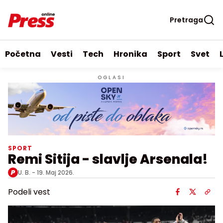
Pretraga
Početna
Vesti
Tech
Hronika
Sport
Svet
OGLASI
SPORT
Remi Sitija - slavlje Arsenala!
U. B. -
19. Maj 2026.
Podeli vest