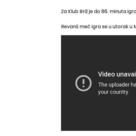
Za Klub Briž je do 86. minuta ig
Revanš meč igra se u utorak u M