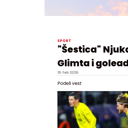
SPORT
"Šestica" Njuk
Glimta i golea
19. Feb 2026.
Podeli vest