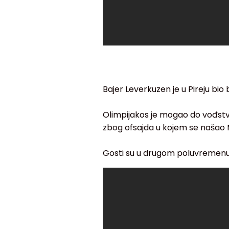
Bajer Leverkuzen je u Pireju bio b
Olimpijakos je mogao do vođstva
zbog ofsajda u kojem se našao 
Gosti su u drugom poluvremenu s