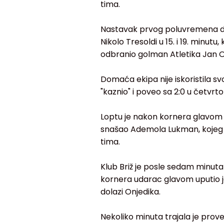
tima.
Nastavak prvog poluvremena doneo
Nikolo Tresoldi u 15. i 19. minutu,
odbranio golman Atletika Jan O
Domaća ekipa nije iskoristila svo
"kaznio" i poveo sa 2:0 u četv
Loptu je nakon kornera glavom 
snašao Ademola Lukman, kojeg je
tima.
Klub Briž je posle sedam minut
kornera udarac glavom uputio j
dolazi Onjedika.
Nekoliko minuta trajala je provera