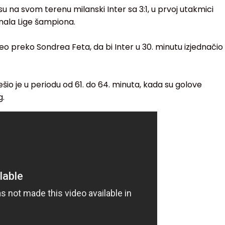
u na svom terenu milanski Inter sa 3:1, u prvoj utakmici
nala Lige šampiona.
eo preko Sondrea Feta, da bi Inter u 30. minutu izjednačio
io je u periodu od 61. do 64. minuta, kada su golove
g.