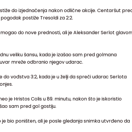
 stiže do izjednačenja nakon odlične akcije. Centaršut pre
pogodak postiže Tresoldi za 2:2.
e mogao do nove prednosti, ali je Aleksander Serlot glavo
 jednu veliku šansu, kada je izašao sam pred golmana
i čuvar mreže odbranio njegov udarac.
e do vođstva 3:2, kada je u želji da spreči udarac Serlota
onjes.
o je Hristos Colis u 89. minutu, nakon što je iskoristio
ašao sam pred gol gostiju.
je bio poništen, ali je posle gledanja snimka utvrđeno da