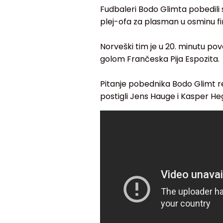
Fudbaleri Bodo Glimta pobedili s
plej-ofa za plasman u osminu fi
Norveški tim je u 20. minutu pov
golom Frančeska Pija Espozita.
Pitanje pobednika Bodo Glimt reš
postigli Jens Hauge i Kasper He