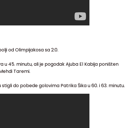
olji od Olimpijakosa sa 2:0.
 u 45. minutu, ali je pogodak Ajuba El Kabija poništen
Mehdi Taremi.
tigli do pobede golovima Patrika Šika u 60. i 63. minutu.