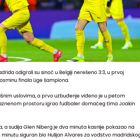
drida odigrali su sinoć u Belgiji nerešeno 3:3, u prvoj
osminu finala Lige šampiona.
kišnim uslovima, a prvo uzbuđenje viđeno je u petom
aznenom prostoru igrao fudbaler domaćeg tima Joakin
a, a sudija Glen Niberg je dva minuta kasnije pokazao na
m minutu siguran bio Hulijan Alvares za vođstvo madridsko