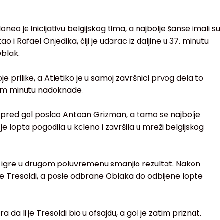
 je inicijativu belgijskog tima, a najbolje šanse imali su
 kao i Rafael Onjedika, čiji je udarac iz daljine u 37. minutu
blak.
je prilike, a Atletiko je u samoj završnici prvog dela to
rtom minutu nadoknade.
pred gol poslao Antoan Grizman, a tamo se najbolje
 lopta pogodila u koleno i završila u mreži belgijskog
a igre u drugom poluvremenu smanjio rezultat. Nakon
e Tresoldi, a posle odbrane Oblaka do odbijene lopte
 da li je Tresoldi bio u ofsajdu, a gol je zatim priznat.