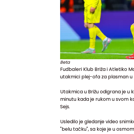
Beta
Fudbaleri Klub Briža i Atletiko Ma
utakmici plej-ofa za plasman u 
Utakmica u Brižu odigrana je u 
minutu kada je rukom u svom k
Sejs.
Usledilo je gledanje video snimk
"belu tačku", sa koje je u osmo