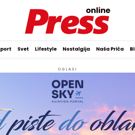
port
Svet
Lifestyle
Nostalgija
Naša Priča
Bi
OGLASI