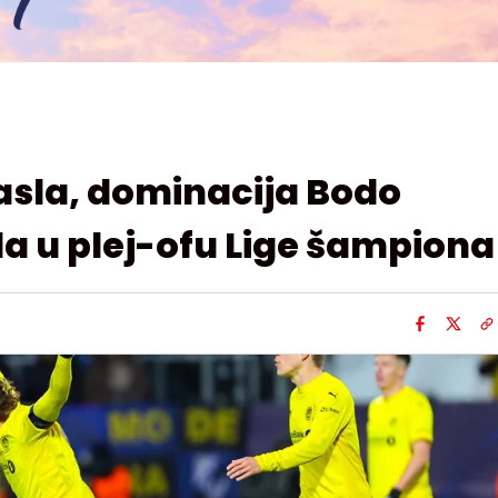
asla, dominacija Bodo
da u plej-ofu Lige šampiona