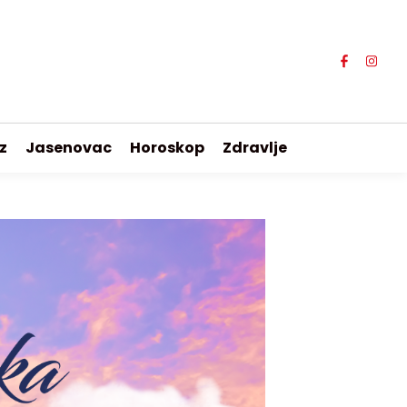
z
Jasenovac
Horoskop
Zdravlje