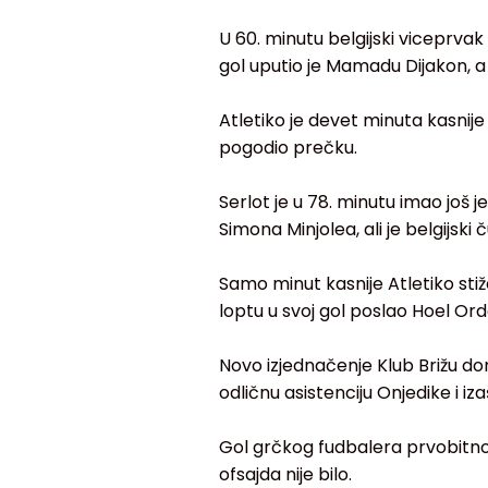
U 60. minutu belgijski viceprvak
gol uputio je Mamadu Dijakon, a 
Atletiko je devet minuta kasnij
pogodio prečku.
Serlot je u 78. minutu imao još
Simona Minjolea, ali je belgijsk
Samo minut kasnije Atletiko stiž
loptu u svoj gol poslao Hoel Ord
Novo izjednačenje Klub Brižu done
odličnu asistenciju Onjedike i iz
Gol grčkog fudbalera prvobitno 
ofsajda nije bilo.