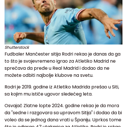
Shutterstock
Fudbaler Mančester sitija Rodri rekao je danas da ga
to što je svojevremeno igrao za Atletiko Madrid ne
sprečava da pređe u Real Madrid i dodao da ne
možete odbiti najbolje klubove na svetu.
Rodri je 2019. godine iz Atletiko Madrida prešao u Siti,
sa kojim mu ističe ugovor sledećeg leta.
Osvajač Zlatne lopte 2024. godine rekao je da mora
da "sedne i razgovara sa upravom Sitija" i dodao da bi
voleo da se jednog dana vrati u Španiju. Uprkos tome
što je odigrao 47 utakmica za Atletiko, Rodri je rekao