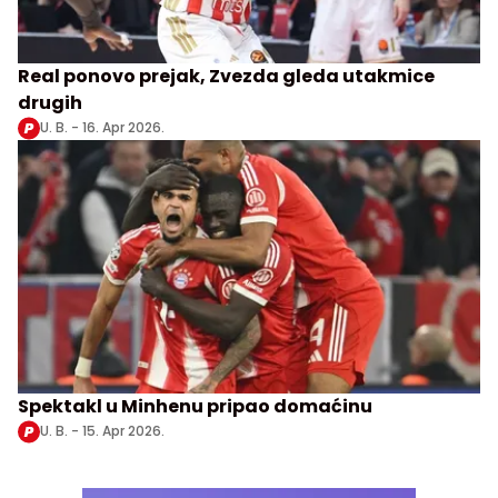
Real ponovo prejak, Zvezda gleda utakmice
drugih
U. B. -
16. Apr 2026.
Spektakl u Minhenu pripao domaćinu
U. B. -
15. Apr 2026.