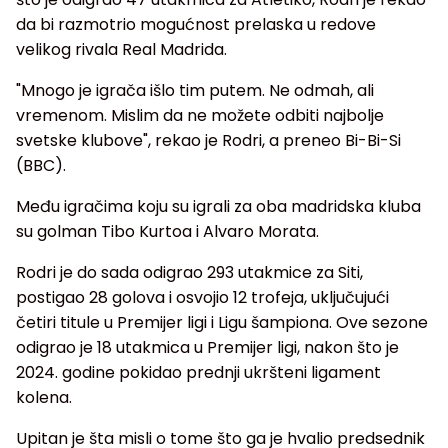
da bi razmotrio mogućnost prelaska u redove
velikog rivala Real Madrida.
"Mnogo je igrača išlo tim putem. Ne odmah, ali
vremenom. Mislim da ne možete odbiti najbolje
svetske klubove", rekao je Rodri, a preneo Bi-Bi-Si
(BBC).
Među igračima koju su igrali za oba madridska kluba
su golman Tibo Kurtoa i Alvaro Morata.
Rodri je do sada odigrao 293 utakmice za Siti,
postigao 28 golova i osvojio 12 trofeja, uključujući
četiri titule u Premijer ligi i Ligu šampiona. Ove sezone
odigrao je 18 utakmica u Premijer ligi, nakon što je
2024. godine pokidao prednji ukršteni ligament
kolena.
Upitan je šta misli o tome što ga je hvalio predsednik