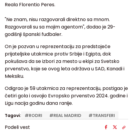
Reala Florentio Peres.
"Ne znam, nisu razgovarali direktno sa mnom.
Razgovarali su sa mojim agentom", dodao je 29-
godišnji španski fudbaler.
On je pozvan u reprezentaciju za predstojeće
prijateljske utakmice protiv Srbije i Egipta, dok
pokušava da se izbori za mesto u ekipi za Svetsko
prvenstvo, koje se ovog leta održava u SAD, Kanadi i
Meksiku.
Odigrao je 59 utakmica za reprezentaciju, postigao je
četiri gola i osvojio Evropsko prvenstvo 2024. godine i
Ligu nacija godinu dana ranije.
Tagovi:
#
RODRI
#
REAL MADRID
#
TRANSFERI
Podeli vest