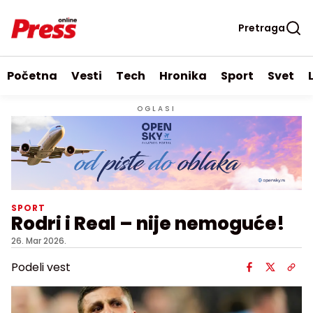
Pretraga
Početna
Vesti
Tech
Hronika
Sport
Svet
OGLASI
SPORT
Rodri i Real – nije nemoguće!
26. Mar 2026.
Podeli vest