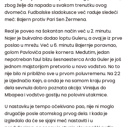
zbog želje da napada u svakom trenutku ovog
dvomeča. Fudbalske sladokusce već raduje sledeći
meč: Bajern protiv Pari Sen Žermena.
Real je poveo na šokantan način već u 2. minutu.
Nojer je bukvalno dodao loptu Guleru, a ovaj je iz prve
poslao u mrežu. Već u 6. minutu Bajernje poravnao,
golom Pavlovića posle kornera. Međutim, jedan
nepotreban faul blizu šesnaesterca Arda Guler je još
jednom majstorijom pretvorio u novo vođstvo. No to
nije bilo ni približno sve u prvom poluvremenu. Na 2:2
je izjednačio Kejn, a onda je na samom kraju prvog
dela sevnula dobro poznata akcija: Vinisijus do
Mbapea i vođstvo gostiju na polovini utakmice.
U nastavku je tempo očekivano pao, nije ni moglo
drugačije posle atomskog prvog dela. I kada je
izgledalo da će se sjajni meč nastaviti i u