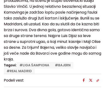
produžecima, na scenu je stupio slovenački sudija
Slavko Vinčić. U jednoj relativno bezazlenoj situaciji
Kamavinga je zadržao loptu posle načinjenog faulai
tako zaslužio drugi žuti karton i isključenje. Bunili su se
Madriđani, ali uzalud. Kao da su slutili da će kazna biti
brza i surova. Dva divna gola, gotovo identična samo
sa druge strane terena. Najpre Luis Dijaz sa leve
strane u suprotni ugao, a koji minut kasnije i Majl Olise
sa desne. Za trijumf Bajerna, veliko slavlje navijača i
još veće nade da Bavarci ove godine mogu do samog
kraja.
Tagovi:
#
LIGA ŠAMPIONA
#
BAJERN
#
REAL MADRID
Podeli vest