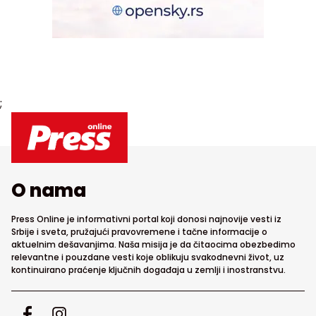
;
O nama
Press Online je informativni portal koji donosi najnovije vesti iz
Srbije i sveta, pružajući pravovremene i tačne informacije o
aktuelnim dešavanjima. Naša misija je da čitaocima obezbedimo
relevantne i pouzdane vesti koje oblikuju svakodnevni život, uz
kontinuirano praćenje ključnih događaja u zemlji i inostranstvu.