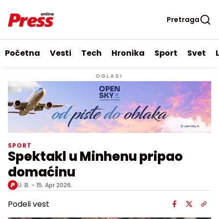
Pretraga
Početna
Vesti
Tech
Hronika
Sport
Svet
OGLASI
SPORT
Spektakl u Minhenu pripao
domaćinu
U. B. -
15. Apr 2026.
Podeli vest