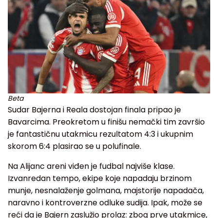
Beta
Sudar Bajerna i Reala dostojan finala pripao je
Bavarcima. Preokretom u finišu nemački tim završio
je fantastičnu utakmicu rezultatom 4:3 i ukupnim
skorom 6:4 plasirao se u polufinale.
Na Alijanc areni viđen je fudbal najviše klase.
Izvanredan tempo, ekipe koje napadaju brzinom
munje, nesnalaženje golmana, majstorije napadača,
naravno i kontroverzne odluke sudija. Ipak, može se
reći da je Bajern zaslužio prolaz: zbog prve utakmice,