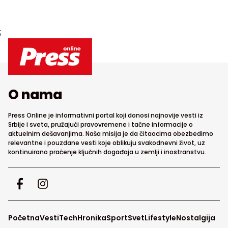
;
O nama
Press Online je informativni portal koji donosi najnovije vesti iz
Srbije i sveta, pružajući pravovremene i tačne informacije o
aktuelnim dešavanjima. Naša misija je da čitaocima obezbedimo
relevantne i pouzdane vesti koje oblikuju svakodnevni život, uz
kontinuirano praćenje ključnih događaja u zemlji i inostranstvu.
Početna
Vesti
Tech
Hronika
Sport
Svet
Lifestyle
Nostalgija