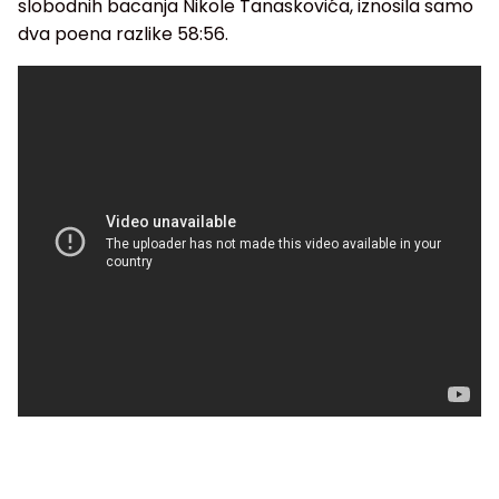
slobodnih bacanja Nikole Tanaskovića, iznosila samo
dva poena razlike 58:56.