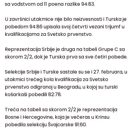
sa vođstvom od 11 poena razlike 94:83.
U završnici utakmice nije bilo neizvesnosti i Turska je
pobedom 94:86 upisala svoj četvrti vezani trijumf u
kvalifikacijama za Svetsko prvenstvo.
Reprezentacija Srbije je druga na tabeli Grupe C sa
skorom 2/2, dok je Turska prva sa sve četiri pobede.
Selekcije Srbije i Turske sastale su se i 27. februara, u
utakmici trećeg kola kvalifikacija za Svetsko
prvenstvo odigranoj u Beogradu, u kojoj su turski
košarkaši pobedili 82:78.
Treća na tabeli sa skorom 2/2 je reprezentacija
Bosne i Hercegovine, koja je večeras u Krinsu
pobedila selekciju Švajcarske 91:60.