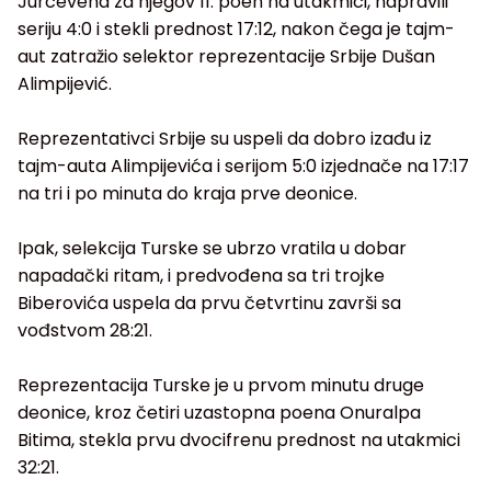
Jurcevena za njegov 11. poen na utakmici, napravili
seriju 4:0 i stekli prednost 17:12, nakon čega je tajm-
aut zatražio selektor reprezentacije Srbije Dušan
Alimpijević.
Reprezentativci Srbije su uspeli da dobro izađu iz
tajm-auta Alimpijevića i serijom 5:0 izjednače na 17:17
na tri i po minuta do kraja prve deonice.
Ipak, selekcija Turske se ubrzo vratila u dobar
napadački ritam, i predvođena sa tri trojke
Biberovića uspela da prvu četvrtinu završi sa
vođstvom 28:21.
Reprezentacija Turske je u prvom minutu druge
deonice, kroz četiri uzastopna poena Onuralpa
Bitima, stekla prvu dvocifrenu prednost na utakmici
32:21.