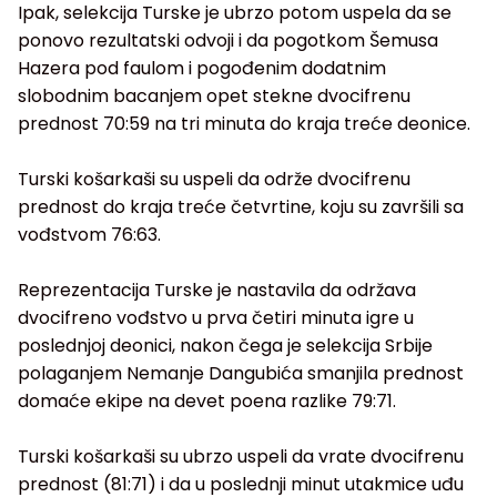
Ipak, selekcija Turske je ubrzo potom uspela da se
ponovo rezultatski odvoji i da pogotkom Šemusa
Hazera pod faulom i pogođenim dodatnim
slobodnim bacanjem opet stekne dvocifrenu
prednost 70:59 na tri minuta do kraja treće deonice.
Turski košarkaši su uspeli da održe dvocifrenu
prednost do kraja treće četvrtine, koju su završili sa
vođstvom 76:63.
Reprezentacija Turske je nastavila da održava
dvocifreno vođstvo u prva četiri minuta igre u
poslednjoj deonici, nakon čega je selekcija Srbije
polaganjem Nemanje Dangubića smanjila prednost
domaće ekipe na devet poena razlike 79:71.
Turski košarkaši su ubrzo uspeli da vrate dvocifrenu
prednost (81:71) i da u poslednji minut utakmice uđu