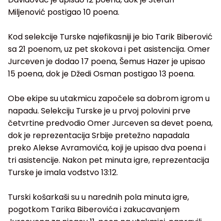
Miljenović postigao 10 poena.
Kod selekcije Turske najefikasniji je bio Tarik Biberović
sa 21 poenom, uz pet skokova i pet asistencija. Omer
Jurceven je dodao 17 poena, Šemus Hazer je upisao
15 poena, dok je Džedi Osman postigao 13 poena.
Obe ekipe su utakmicu započele sa dobrom igrom u
napadu. Selekciju Turske je u prvoj polovini prve
četvrtine predvodio Omer Jurceven sa devet poena,
dok je reprezentacija Srbije pretežno napadala
preko Alekse Avramovića, koji je upisao dva poena i
tri asistencije. Nakon pet minuta igre, reprezentacija
Turske je imala vođstvo 13:12.
Turski košarkaši su u narednih pola minuta igre,
pogotkom Tarika Biberovića i zakucavanjem