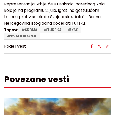
Reprezentacija Srbije će u utakmici narednog kola,
koja je na programu 2. jula, igrati na gostujućem
terenu protiv selekcije Švajcarske, dok će Bosna i
Hercegovina istog dana dočekati Tursku.
Tagovi:
#
SRBIJA
#
TURSKA
#
KSS
#
KVALIFIKACIJE
Podeli vest
Povezane vesti