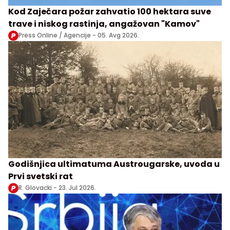
Kod Zaječara požar zahvatio 100 hektara suve
trave i niskog rastinja, angažovan "Kamov"
Press Online / Agencije -
05. Avg 2026.
Godišnjica ultimatuma Austrougarske, uvoda u
Prvi svetski rat
R. Glovacki -
23. Jul 2026.