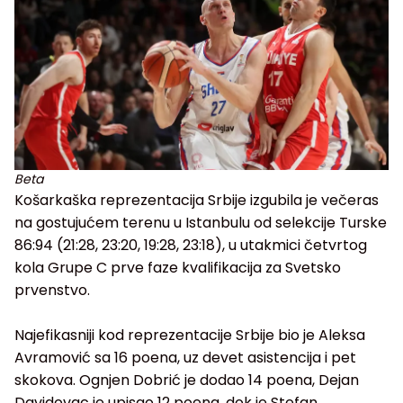
Beta
Košarkaška reprezentacija Srbije izgubila je večeras
na gostujućem terenu u Istanbulu od selekcije Turske
86:94 (21:28, 23:20, 19:28, 23:18), u utakmici četvrtog
kola Grupe C prve faze kvalifikacija za Svetsko
prvenstvo.
Najefikasniji kod reprezentacije Srbije bio je Aleksa
Avramović sa 16 poena, uz devet asistencija i pet
skokova. Ognjen Dobrić je dodao 14 poena, Dejan
Davidovac je upisao 12 poena, dok je Stefan