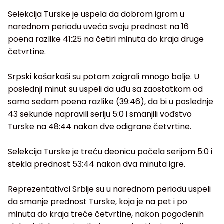
Selekcija Turske je uspela da dobrom igrom u
narednom periodu uveća svoju prednost na 16
poena razlike 41:25 na četiri minuta do kraja druge
četvrtine.
Srpski košarkaši su potom zaigrali mnogo bolje. U
poslednji minut su uspeli da uđu sa zaostatkom od
samo sedam poena razlike (39:46), da bi u poslednje
43 sekunde napravili seriju 5:0 i smanjili vođstvo
Turske na 48:44 nakon dve odigrane četvrtine.
Selekcija Turske je treću deonicu počela serijom 5:0 i
stekla prednost 53:44 nakon dva minuta igre.
Reprezentativci Srbije su u narednom periodu uspeli
da smanje prednost Turske, koja je na pet i po
minuta do kraja treće četvrtine, nakon pogođenih