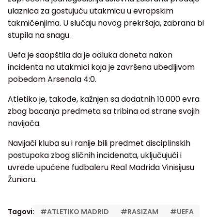
ulaznica za gostujuću utakmicu u evropskim
takmičenjima. U slučaju novog prekršaja, zabrana bi
stupila na snagu.
Uefa je saopštila da je odluka doneta nakon
incidenta na utakmici koja je završena ubedljivom
pobedom Arsenala 4:0.
Atletiko je, takođe, kažnjen sa dodatnih 10.000 evra
zbog bacanja predmeta sa tribina od strane svojih
navijača.
Navijači kluba su i ranije bili predmet disciplinskih
postupaka zbog sličnih incidenata, uključujući i
uvrede upućene fudbaleru Real Madrida Vinisijusu
Žunioru.
Tagovi:
#
ATLETIKO MADRID
#
RASIZAM
#
UEFA