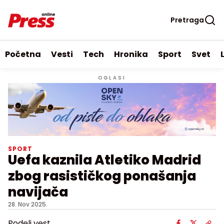
Pretraga
Početna
Vesti
Tech
Hronika
Sport
Svet
OGLASI
SPORT
Uefa kaznila Atletiko Madrid
zbog rasističkog ponašanja
navijača
28. Nov 2025.
Podeli vest