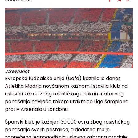
Screenshot
Evropska fudbalska unija (Uefa) kaznila je danas
Atletiko Madrid novčanom kaznom i stavila klub na
uslovnu kaznu zbog rasističkog i diskriminatornog
ponašanja navijača tokom utakmice Lige šampiona
protiv Arsenala u Londonu.
Španski klub je kažnjen 30.000 evra zbog rasističkog
ponašanja svojih pristalica, a dodatno mu je
zaprećena jednogodišnja uslovna zabrana prodaje