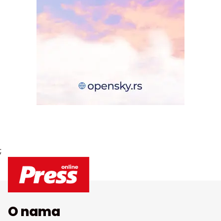
;
O nama