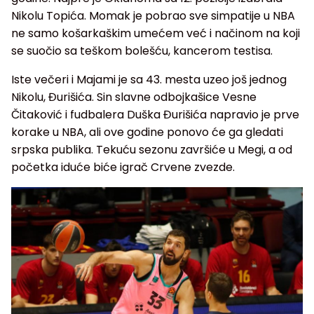
Nikolu Topića. Momak je pobrao sve simpatije u NBA
ne samo košarkaškim umećem već i načinom na koji
se suočio sa teškom bolešću, kancerom testisa.
Iste večeri i Majami je sa 43. mesta uzeo još jednog
Nikolu, Đurišića. Sin slavne odbojkašice Vesne
Čitaković i fudbalera Duška Đurišića napravio je prve
korake u NBA, ali ove godine ponovo će ga gledati
srpska publika. Tekuću sezonu završiće u Megi, a od
početka iduće biće igrač Crvene zvezde.