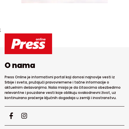
;
O nama
Press Online je informativni portal koji donosi najnovije vesti iz
Srbije i sveta, pružajući pravovremene i tačne informacije o
aktuelnim dešavanjima. Naša misija je da čitaocima obezbedimo
relevantne i pouzdane vesti koje oblikuju svakodnevni život, uz
kontinuirano praćenje ključnih događaja u zemlji i inostranstvu.