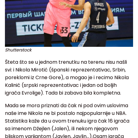
Shutterstock
Šteta što se u jednom trenutku na terenu nisu našli
svi: i Nikola Mirotić (španski reprezentativac, Srbin,
poreklomi iz Crne Gore), a mogao je i recimo Nikola
Kalinić (srpski reprezentativac i jedan od boljih
igrača Evrolige). Tada bi zabava bila kompletna.
Mada se mora priznati da čak ni pod ovim uslovima
naše ime Nikola ne bi postalo najpopularnije u NBA.
Statistika kaže da u ovom trenuku igra čak 16 igrača
sa imenom Džejlen (Jalen), ili nekom njegovom
bliskom varijantom (Jaylen, Jaylin...).Osam igrača