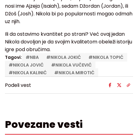
nosi ime Ajzeja (Isaiah), sedam Džordan (Jordan), ili
Džoš (Josh). Nikola bi po popularnosti mogao odmah
uz njih.
Ili da ostavimo kvantitet po strani? Već ovaj jedan
Nikola dovoljan je da svojim kvalitetom obeleži istoriju
igre pod obručima.
Tagovi:
#
NBA
#
NIKOLA JOKIĆ
#
NIKOLA TOPIĆ
#
NIKOLA JOVIĆ
#
NIKOLA VUČEVIĆ
#
NIKOLA KALINIĆ
#
NIKOLA MIROTIĆ
Podeli vest
Povezane vesti