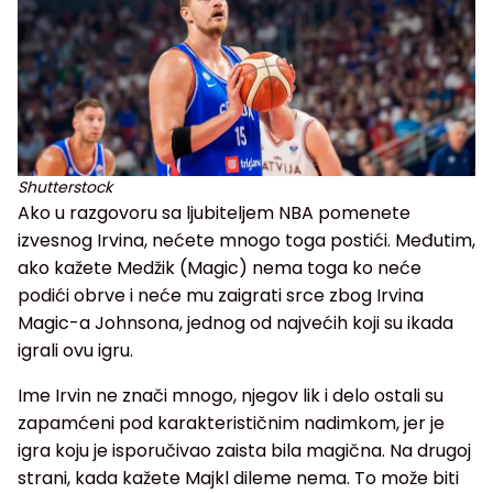
Shutterstock
Ako u razgovoru sa ljubiteljem NBA pomenete
izvesnog Irvina, nećete mnogo toga postići. Međutim,
ako kažete Medžik (Magic) nema toga ko neće
podići obrve i neće mu zaigrati srce zbog Irvina
Magic-a Johnsona, jednog od najvećih koji su ikada
igrali ovu igru.
Ime Irvin ne znači mnogo, njegov lik i delo ostali su
zapamćeni pod karakterističnim nadimkom, jer je
igra koju je isporučivao zaista bila magična. Na drugoj
strani, kada kažete Majkl dileme nema. To može biti