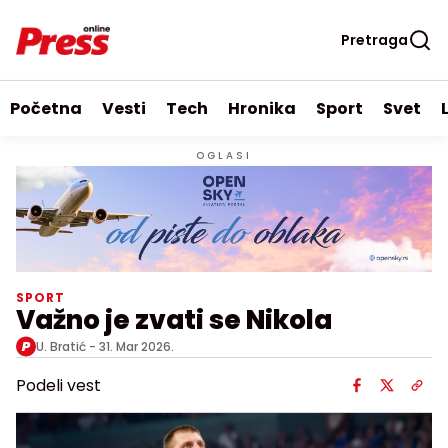
Pretraga
Početna
Vesti
Tech
Hronika
Sport
Svet
OGLASI
SPORT
Važno je zvati se Nikola
U. Bratić -
31. Mar 2026.
Podeli vest