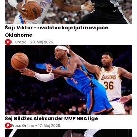
Šaj i Viktor - rivalstvo koje ljuti navijače
Oklahome
U. Bratić -
29. Maj 2026.
Šej Gildžes Aleksander MVP NBA lige
Press Online -
17. Maj 2026.