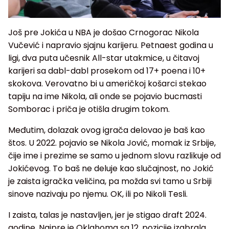
Još pre Jokića u NBA je došao Crnogorac Nikola
Vučević i napravio sjajnu karijeru. Petnaest godina u
ligi, dva puta učesnik All-star utakmice, u čitavoj
karijeri sa dabl-dabl prosekom od 17+ poena i 10+
skokova. Verovatno bi u američkoj košarci stekao
tapiju na ime Nikola, ali onde se pojavio bucmasti
Somborac i priča je otišla drugim tokom.
Međutim, dolazak ovog igrača delovao je baš kao
štos. U 2022. pojavio se Nikola Jović, momak iz Srbije,
čije ime i prezime se samo u jednom slovu razlikuje od
Jokićevog. To baš ne deluje kao slučajnost, no Jokić
je zaista igračka veličina, pa možda svi tamo u Srbiji
sinove nazivaju po njemu. OK, ili po Nikoli Tesli.
I zaista, talas je nastavljen, jer je stigao draft 2024.
godine. Najpre je Oklahoma sa 12. pozicije izabrala