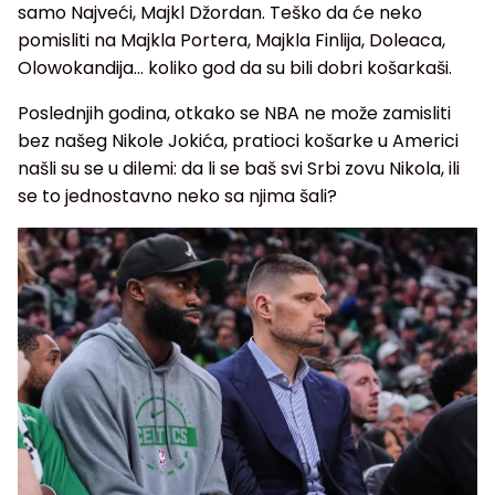
samo Najveći, Majkl Džordan. Teško da će neko
pomisliti na Majkla Portera, Majkla Finlija, Doleaca,
Olowokandija... koliko god da su bili dobri košarkaši.
Poslednjih godina, otkako se NBA ne može zamisliti
bez našeg Nikole Jokića, pratioci košarke u Americi
našli su se u dilemi: da li se baš svi Srbi zovu Nikola, ili
se to jednostavno neko sa njima šali?