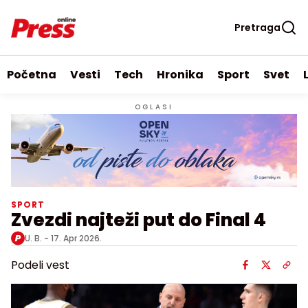
Pretraga
Početna
Vesti
Tech
Hronika
Sport
Svet
OGLASI
SPORT
Zvezdi najteži put do Final 4
U. B. -
17. Apr 2026.
Podeli vest