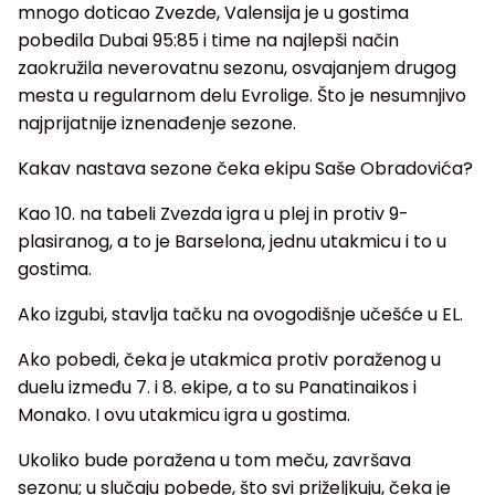
mnogo doticao Zvezde, Valensija je u gostima
pobedila Dubai 95:85 i time na najlepši način
zaokružila neverovatnu sezonu, osvajanjem drugog
mesta u regularnom delu Evrolige. Što je nesumnjivo
najprijatnije iznenađenje sezone.
Kakav nastava sezone čeka ekipu Saše Obradovića?
Kao 10. na tabeli Zvezda igra u plej in protiv 9-
plasiranog, a to je Barselona, jednu utakmicu i to u
gostima.
Ako izgubi, stavlja tačku na ovogodišnje učešće u EL.
Ako pobedi, čeka je utakmica protiv poraženog u
duelu između 7. i 8. ekipe, a to su Panatinaikos i
Monako. I ovu utakmicu igra u gostima.
Ukoliko bude poražena u tom meču, završava
sezonu; u slučaju pobede, što svi priželjkuju, čeka je