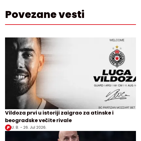
Povezane vesti
Vildoza prvi u istoriji zaigrao za atinske i
beogradske večite rivale
U. B. -
26. Jul 2026.