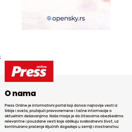
;
O nama
Press Online je informativni portal koji donosi najnovije vesti iz
Srbije i sveta, pružajući pravovremene i tačne informacije o
aktuelnim dešavanjima. Naša misija je da čitaocima obezbedimo
relevantne i pouzdane vesti koje oblikuju svakodnevni život, uz
kontinuirano praćenje ključnih događaja u zemlji i inostranstvu.