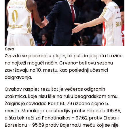
Beta
Zvezda se plasirala u plej in, ali put do plej ofa tražiće
na najteži mogući način. Crveno-beli ovu sezonu
završavaju na 10. mestu, kao poslednji učesnici
doigravanja.
Ovakav rasplet rezultat je večeras odigranih
utakmica, koje nisu išle na ruku beogradskom timu.
Žalgiris je savladao Pariz 85:79 i izborio sjajno 5.
mesto. Monako je bio ubedljiv protiv Hapoela 105:85,
a šta tek reći za Panatinaikos – 97:62 protiv Efesa, i
Barselonu – 95:69 protiv Bajerna.U meču koji se nije