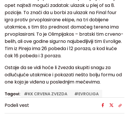
opet najteži mogući zadatak: ulazak u plej of sa 8.
pozicije. To znači da u borbi za ulazak na Final four
igra protiv prvoplasirane ekipe, na tri dobijene
utakmice, s tim što prednost domaćeg terena ima
prvoplasirani. To je Olimpijakos – bratski tim crveno-
belih, ali ove godine sigurno najubedljiviji tim Evrolige.
Tim iz Pireja ima 26 pobeda i 12 poraza, a kod kuće
čak 16 pobeda i 3 poraza.
Ostaje da se vidi hoće li Zvezda skupiti snagu za
odlučujuće utakmice i pokazati nešto bolju formu od
one koja je viđena u poslednjim mečevima.
Tagovi:
#
KK CRVENA ZVEZDA
#
EVROLIGA
Podeli vest