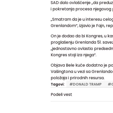
SAD dalo ovlašćenje „da predu
i pokretanja procesa njegovog 
„Smatram da je u interesu celog
Grenlandom“, izjavio je Fajn, rep
On je dodao da bi Kongres, u ka
proglašenju Grenlanda 51. savez
„jednostavno ovlastio predsedn
Kongres stoji iza njega“.
Objava Bele kuće dodatno je p
Vašingtona u vezi sa Grenlandom
položaja i prirodnih resursa.
Tagovi:
#
DONALD TRAMP
#
Podeli vest