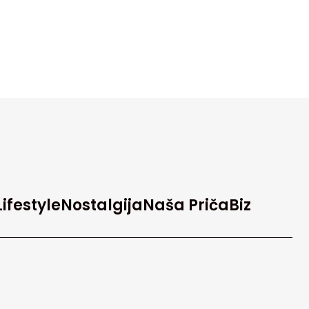
Lifestyle
Nostalgija
Naša Priča
Biz