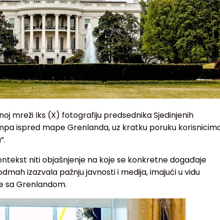
noj mreži Iks (X) fotografiju predsednika Sjedinjenih
pa ispred mape Grenlanda, uz kratku poruku korisnicim
“.
ontekst niti objašnjenje na koje se konkretne događaje
 odmah izazvala pažnju javnosti i medija, imajući u vidu
zane sa Grenlandom.