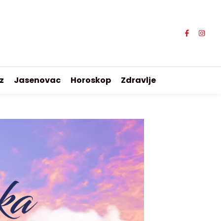
z
Jasenovac
Horoskop
Zdravlje