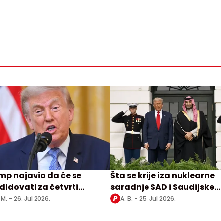
mp najavio da će se
Šta se krije iza nuklearne
didovati za četvrti
saradnje SAD i Saudijske
dat?!
Arabije
 M. -
26. Jul 2026.
A. B. -
25. Jul 2026.