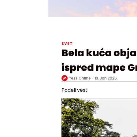
SVET
Bela kuća obja
ispred mape G
Press Online -
13. Jan 2026.
Podeli vest