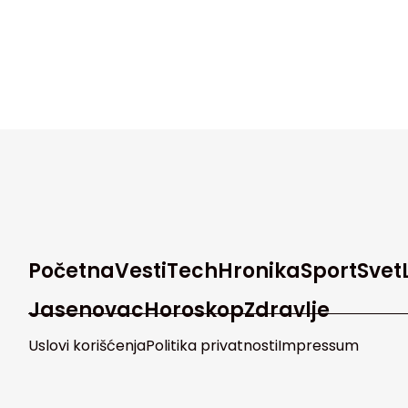
Početna
Vesti
Tech
Hronika
Sport
Svet
Jasenovac
Horoskop
Zdravlje
Uslovi korišćenja
Politika privatnosti
Impressum