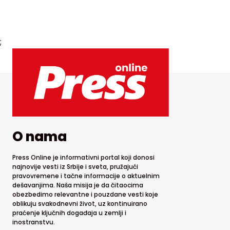
;
O nama
Press Online je informativni portal koji donosi
najnovije vesti iz Srbije i sveta, pružajući
pravovremene i tačne informacije o aktuelnim
dešavanjima. Naša misija je da čitaocima
obezbedimo relevantne i pouzdane vesti koje
oblikuju svakodnevni život, uz kontinuirano
praćenje ključnih događaja u zemlji i
inostranstvu.