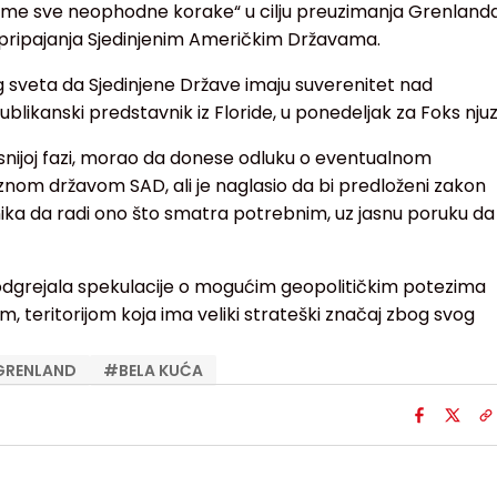
zme sve neophodne korake“ u cilju preuzimanja Grenland
pripajanja Sjedinjenim Američkim Državama.
 sveta da Sjedinjene Države imaju suverenitet nad
ublikanski predstavnik iz Floride, u ponedeljak za Foks njuz
snijoj fazi, morao da donese odluku o eventualnom
nom državom SAD, ali je naglasio da bi predloženi zakon
ika da radi ono što smatra potrebnim, uz jasnu poruku da
odgrejala spekulacije o mogućim geopolitičkim potezima
, teritorijom koja ima veliki strateški značaj zbog svog
GRENLAND
#
BELA KUĆA