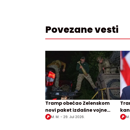
Povezane vesti
Tramp obećao Zelenskom
Tra
novi paket izdašne vojne
kan
pomoći
man
M. M. -
29. Jul 2026.
M.