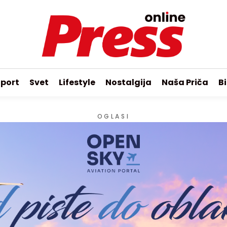
port
Svet
Lifestyle
Nostalgija
Naša Priča
Bi
OGLASI