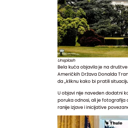
Unsplash
Bela kuća objavila je na društve
Američkih Država Donalda Tram
da „kliknu kako bi pratili situaciju
U objavi nije naveden dodatni k
poruka odnosi, ali je fotografija
ranije izjave i inicijative pove