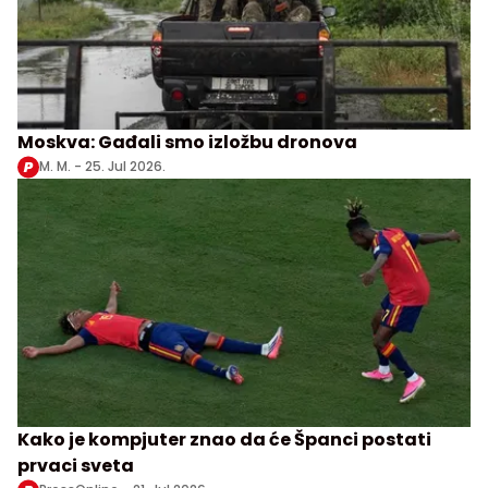
Moskva: Gađali smo izložbu dronova
M. M. -
25. Jul 2026.
Kako je kompjuter znao da će Španci postati
prvaci sveta