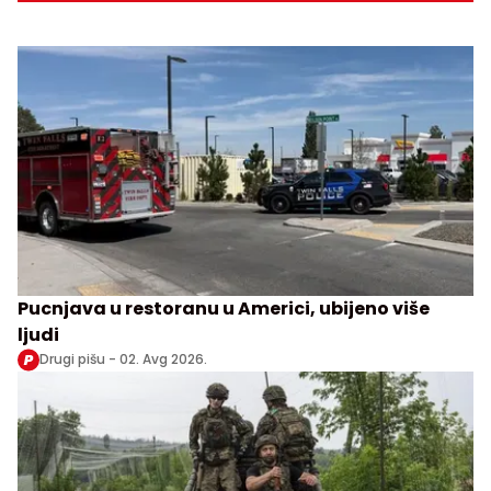
Pucnjava u restoranu u Americi, ubijeno više
ljudi
Drugi pišu -
02. Avg 2026.