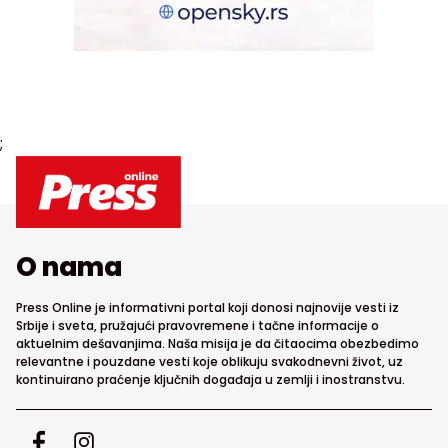
;
O nama
Press Online je informativni portal koji donosi najnovije vesti iz
Srbije i sveta, pružajući pravovremene i tačne informacije o
aktuelnim dešavanjima. Naša misija je da čitaocima obezbedimo
relevantne i pouzdane vesti koje oblikuju svakodnevni život, uz
kontinuirano praćenje ključnih događaja u zemlji i inostranstvu.