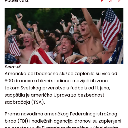
Podeli vest
Beta-AP
Američke bezbednosne službe zaplenile su više od
600 dronova u blizini stadiona i navijačkih zona
tokom Svetskog prvenstva u fudbalu od 11. juna,
saopštila je američka Uprava za bezbednost
saobraćaja (TSA).
Prema navodima američkog Federalnog istražnog
biroa (FBI) i nadležnih agencija, dronovi su zaplenjeni