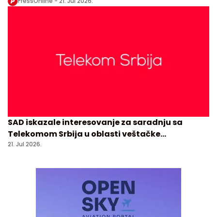
PressOnline -
21. Jul 2026.
SAD iskazale interesovanje za saradnju sa
Telekomom Srbija u oblasti veštačke
inteligencije
21. Jul 2026.