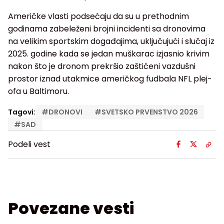
Američke vlasti podsećaju da su u prethodnim
godinama zabeleženi brojni incidenti sa dronovima
na velikim sportskim događajima, uključujući i slučaj iz
2025. godine kada se jedan muškarac izjasnio krivim
nakon što je dronom prekršio zaštićeni vazdušni
prostor iznad utakmice američkog fudbala NFL plej-
ofa u Baltimoru.
Tagovi:
#
DRONOVI
#
SVETSKO PRVENSTVO 2026
#
SAD
Podeli vest
Povezane vesti