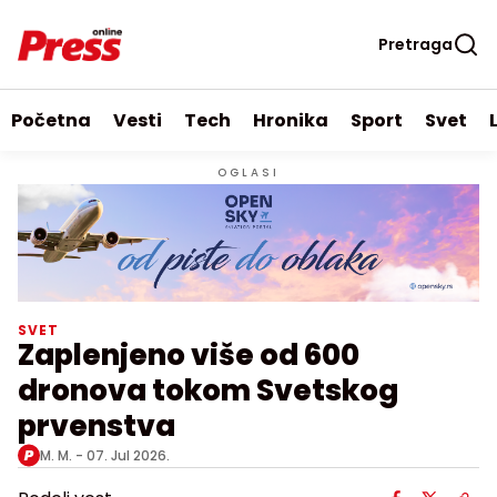
Pretraga
Početna
Vesti
Tech
Hronika
Sport
Svet
OGLASI
SVET
Zaplenjeno više od 600
dronova tokom Svetskog
prvenstva
M. M. -
07. Jul 2026.