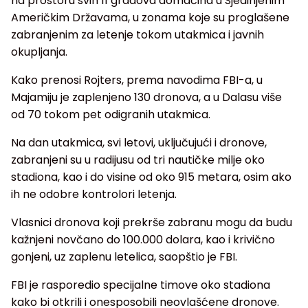
na prostoru svih 11 gradova domaćina u Sjedinjenim
Američkim Državama, u zonama koje su proglašene
zabranjenim za letenje tokom utakmica i javnih
okupljanja.
Kako prenosi Rojters, prema navodima FBI-a, u
Majamiju je zaplenjeno 130 dronova, a u Dalasu više
od 70 tokom pet odigranih utakmica.
Na dan utakmica, svi letovi, uključujući i dronove,
zabranjeni su u radijusu od tri nautičke milje oko
stadiona, kao i do visine od oko 915 metara, osim ako
ih ne odobre kontrolori letenja.
Vlasnici dronova koji prekrše zabranu mogu da budu
kažnjeni novčano do 100.000 dolara, kao i krivično
gonjeni, uz zaplenu letelica, saopštio je FBI.
FBI je rasporedio specijalne timove oko stadiona
kako bi otkrili i onesposobili neovlašćene dronove.