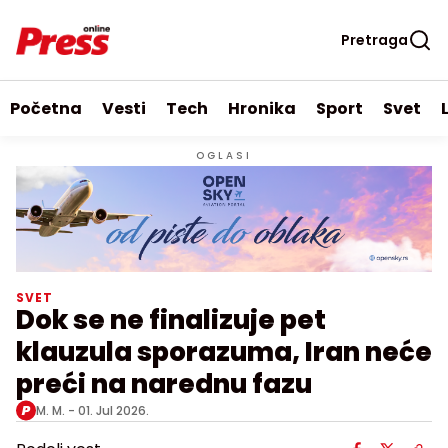
Pretraga
Početna
Vesti
Tech
Hronika
Sport
Svet
OGLASI
SVET
Dok se ne finalizuje pet
klauzula sporazuma, Iran neće
preći na narednu fazu
M. M. -
01. Jul 2026.