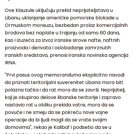
Ove klauzule uključuju prekid neprijateljstava u
Libanu, uklanjanje američke pomorske blokade u
Ormuskom moreuzu, bezbedan prolaz komercijalnih
brodova bez naplate u trajanju od samo 60 dana,
kao i izuzeća za izvoz iranske sirove nafte, naftnih
proizvoda i derivata i oslobađanje zamrznutih
iranskih sredstava, prenosi iranska novinska agencija
IRNA.
"Prvi pasus ovog memoranduma eksplicitno navodi
da priznati teritorijalni suverenitet Libana mora biti
polazna tačka i da rat mora da se završi. Neprijatelj,
koji je okupirao delove libanske teritorije i zapravo
nastavio rat u obliku prekida vatre, mora da se
povuče i ne smeju da se pokreću nove vojne
operacije da bi ljudi mogli da se vrate svojim
domovima", rekao je Kalibaf i podsetio da se u