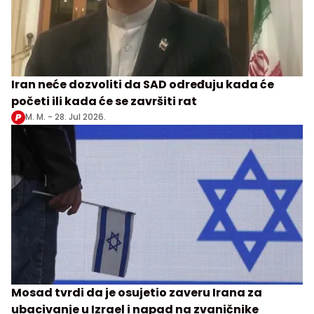
Iran neće dozvoliti da SAD određuju kada će
početi ili kada će se završiti rat
M. M. -
28. Jul 2026.
Mosad tvrdi da je osujetio zaveru Irana za
ubacivanje u Izrael i napad na zvaničnike