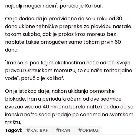
najbolji mogući način", poručio je Kalibaf.
On je dodao da je predviđeno da se u roku od 30
dana uklone tehničke prepreke za plovidbu nastale
tokom sukoba, dok je prolaz kroz moreuz bez
naplate takse omogućen samo tokom prvih 60
dana.
"Iran se ni pod kojim okolnostima neće odreći svojih
prava u Ormuskom moreuzu, to su naše teritorijalne
vode", poručio je Kalibaf.
On je istakao da je, nakon ukidanja pomorske
blokade, Iran u periodu kraćem od dve sedmice
izvezao više od 40 miliona barela nafte i dodao da se
iranska nafta sada prodaje po cenama na svetskom
tržištu.
Tagovi:
#
KALIBAF
#
IRAN
#
ORMUZ