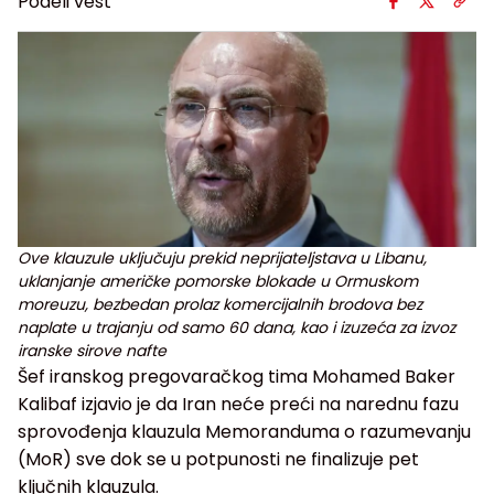
Podeli vest
Ove klauzule uključuju prekid neprijateljstava u Libanu,
uklanjanje američke pomorske blokade u Ormuskom
moreuzu, bezbedan prolaz komercijalnih brodova bez
naplate u trajanju od samo 60 dana, kao i izuzeća za izvoz
iranske sirove nafte
Šef iranskog pregovaračkog tima Mohamed Baker
Kalibaf izjavio je da Iran neće preći na narednu fazu
sprovođenja klauzula Memoranduma o razumevanju
(MoR) sve dok se u potpunosti ne finalizuje pet
ključnih klauzula.