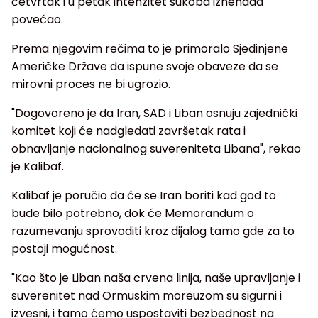
četvrtak i u petak intenzitet sukoba iznenada
povećao.
Prema njegovim rečima to je primoralo Sjedinjene
Američke Države da ispune svoje obaveze da se
mirovni proces ne bi ugrozio.
"Dogovoreno je da Iran, SAD i Liban osnuju zajednički
komitet koji će nadgledati završetak rata i
obnavljanje nacionalnog suvereniteta Libana", rekao
je Kalibaf.
Kalibaf je poručio da će se Iran boriti kad god to
bude bilo potrebno, dok će Memorandum o
razumevanju sprovoditi kroz dijalog tamo gde za to
postoji mogućnost.
"Kao što je Liban naša crvena linija, naše upravljanje i
suverenitet nad Ormuskim moreuzom su sigurni i
izvesni, i tamo ćemo uspostaviti bezbednost na