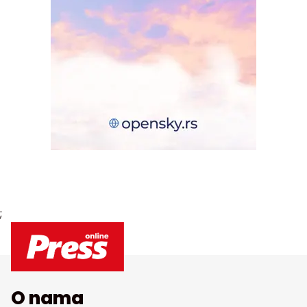
;
O nama