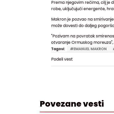
Prema njegovim rečima, cilj je 
robe, uključujući energente, hra
Makron je pozvao na smirivanje t
može dovesti do daljeg pogoršan
"Pozivam na povratak smirenosti
otvaranje Ormuskog moreuza", 
Tagovi:
#
EMANUEL MAKRON
Podeli vest
Povezane vesti