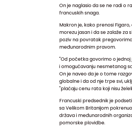
On je naglasio da se ne radi o r
francuskih snaga.
Makron je, kako prenosi Figaro
morezu jasan i da se zalaže za s
poziv na povratak pregovorima o
međunarodnim pravom.
"Od početka govorimo o jednoj 
i omogućavanju nesmetanog sao
On je naveo da je o tome razgova
globalne i da od nje trpe svi, ukl
"plaćaju cenu rata koji nisu želeli
Francuski predsednik je podsetio
sa Velikom Britanijom pokrenuo 
država i međunarodnih organiza
pomorske plovidbe.