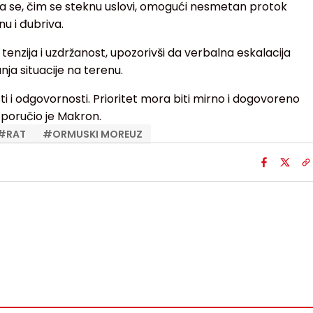
da se, čim se steknu uslovi, omogući nesmetan protok
nu i đubriva.
enzija i uzdržanost, upozorivši da verbalna eskalacija
ja situacije na terenu.
 i odgovornosti. Prioritet mora biti mirno i dogovoreno
poručio je Makron.
#
RAT
#
ORMUSKI MOREUZ