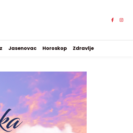
z
Jasenovac
Horoskop
Zdravlje