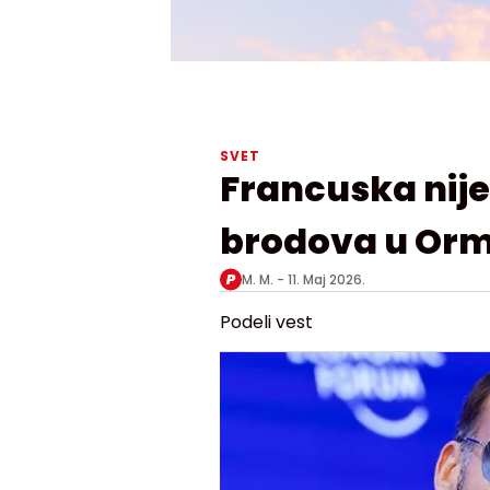
SVET
Francuska nije 
brodova u Or
M. M. -
11. Maj 2026.
Podeli vest