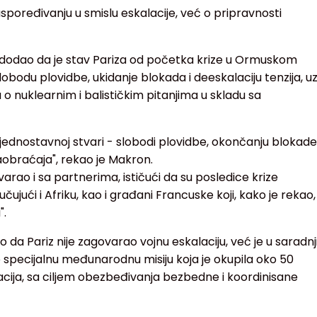
aspoređivanju u smislu eskalacije, već o pripravnosti
, dodao da je stav Pariza od početka krize u Ormuskom
lobodu plovidbe, ukidanje blokada i deeskalaciju tenzija, u
 nuklearnim i balističkim pitanjima u skladu sa
jednostavnoj stvari - slobodi plovidbe, okončanju blokade
braćaja", rekao je Makron.
rao i sa partnerima, ističući da su posledice krize
jučujući i Afriku, kao i građani Francuske koji, kako je rekao,
".
 da Pariz nije zagovarao vojnu eskalaciju, već je u saradnj
specijalnu međunarodnu misiju koja je okupila oko 50
cija, sa ciljem obezbeđivanja bezbedne i koordinisane