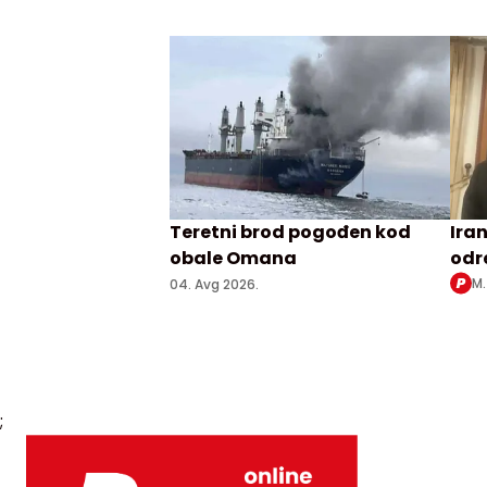
Teretni brod pogođen kod
Ira
obale Omana
odre
kada
M.
04. Avg 2026.
;