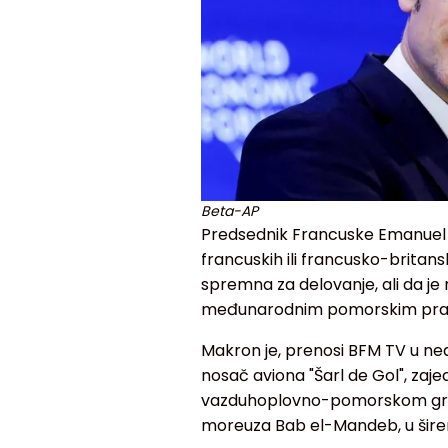
Beta-AP
Predsednik Francuske Emanuel Ma
francuskih ili francusko-britan
spremna za delovanje, ali da je
međunarodnim pomorskim pra
Makron je, prenosi BFM TV u ne
nosač aviona "Šarl de Gol", za
vazduhoplovno-pomorskom grupo
moreuza Bab el-Mandeb, u širem 