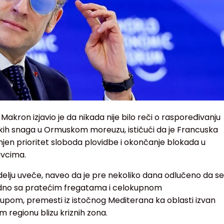
kron izjavio je da nikada nije bilo reči o raspoređivanju
skih snaga u Ormuskom moreuzu, ističući da je Francuska
 njen prioritet sloboda plovidbe i okončanje blokada u
vcima.
delju uveče, naveo da je pre nekoliko dana odlučeno da se
jedno sa pratećim fregatama i celokupnom
m, premesti iz istočnog Mediterana ka oblasti izvan
regionu blizu kriznih zona.