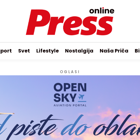
port
Svet
Lifestyle
Nostalgija
Naša Priča
Bi
OGLASI