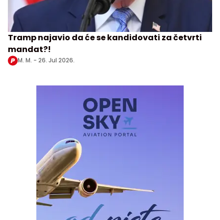
Tramp najavio da će se kandidovati za četvrti
mandat?!
M. M. -
26. Jul 2026.