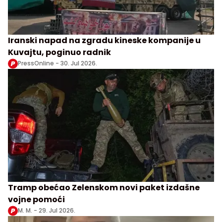
Iranski napad na zgradu kineske kompanije u
Kuvajtu, poginuo radnik
PressOnline -
30. Jul 2026.
Tramp obećao Zelenskom novi paket izdašne
vojne pomoći
M. M. -
29. Jul 2026.