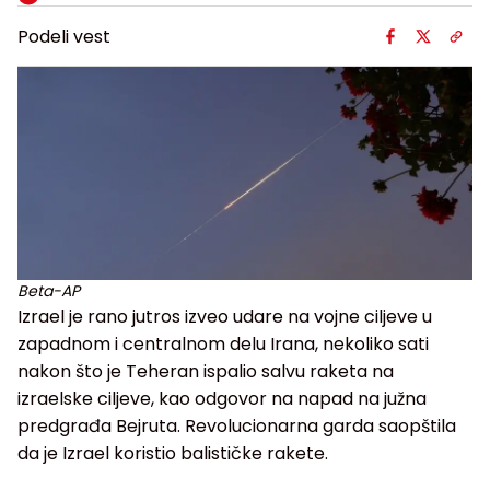
Podeli vest
Beta-AP
Izrael je rano jutros izveo udare na vojne ciljeve u
zapadnom i centralnom delu Irana, nekoliko sati
nakon što je Teheran ispalio salvu raketa na
izraelske ciljeve, kao odgovor na napad na južna
predgrađa Bejruta. Revolucionarna garda saopštila
da je Izrael koristio balističke rakete.