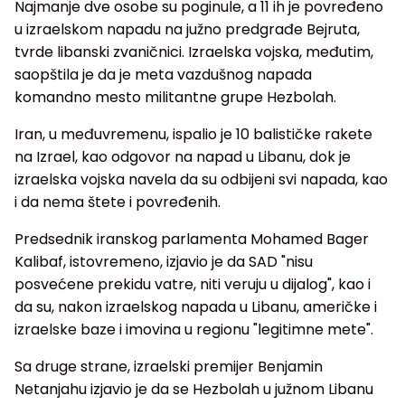
Najmanje dve osobe su poginule, a 11 ih je povređeno
u izraelskom napadu na južno predgrađe Bejruta,
tvrde libanski zvaničnici. Izraelska vojska, međutim,
saopštila je da je meta vazdušnog napada
komandno mesto militantne grupe Hezbolah.
Iran, u međuvremenu, ispalio je 10 balističke rakete
na Izrael, kao odgovor na napad u Libanu, dok je
izraelska vojska navela da su odbijeni svi napada, kao
i da nema štete i povređenih.
Predsednik iranskog parlamenta Mohamed Bager
Kalibaf, istovremeno, izjavio je da SAD "nisu
posvećene prekidu vatre, niti veruju u dijalog", kao i
da su, nakon izraelskog napada u Libanu, američke i
izraelske baze i imovina u regionu "legitimne mete".
Sa druge strane, izraelski premijer Benjamin
Netanjahu izjavio je da se Hezbolah u južnom Libanu