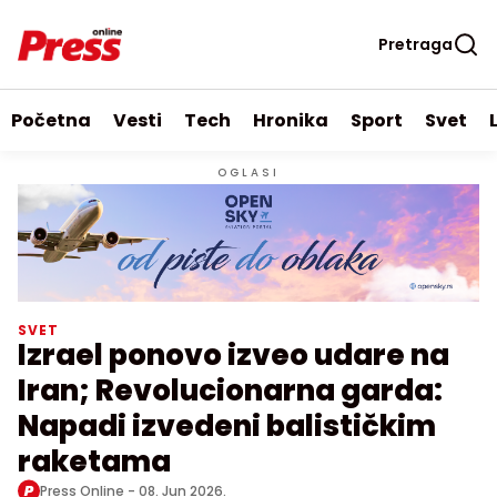
Pretraga
Početna
Vesti
Tech
Hronika
Sport
Svet
OGLASI
SVET
Izrael ponovo izveo udare na
Iran; Revolucionarna garda:
Napadi izvedeni balističkim
raketama
Press Online -
08. Jun 2026.