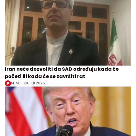
Iran neće dozvoliti da SAD određuju kada će
početi ili kada će se završiti rat
M. M. -
28. Jul 2026.