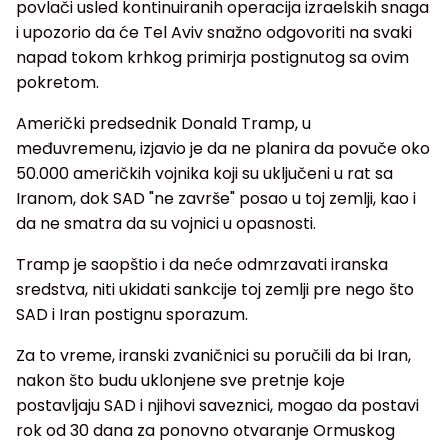
povlači usled kontinuiranih operacija izraelskih snaga
i upozorio da će Tel Aviv snažno odgovoriti na svaki
napad tokom krhkog primirja postignutog sa ovim
pokretom.
Američki predsednik Donald Tramp, u
međuvremenu, izjavio je da ne planira da povuče oko
50.000 američkih vojnika koji su uključeni u rat sa
Iranom, dok SAD "ne završe" posao u toj zemlji, kao i
da ne smatra da su vojnici u opasnosti.
Tramp je saopštio i da neće odmrzavati iranska
sredstva, niti ukidati sankcije toj zemlji pre nego što
SAD i Iran postignu sporazum.
Za to vreme, iranski zvaničnici su poručili da bi Iran,
nakon što budu uklonjene sve pretnje koje
postavljaju SAD i njihovi saveznici, mogao da postavi
rok od 30 dana za ponovno otvaranje Ormuskog