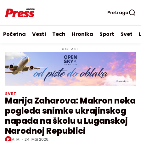
Pretraga
Početna
Vesti
Tech
Hronika
Sport
Svet
OGLASI
SVET
Marija Zaharova: Makron neka
pogleda snimke ukrajinskog
napada na školu u Luganskoj
Narodnoj Republici
M. M. -
24. Maj 2026.