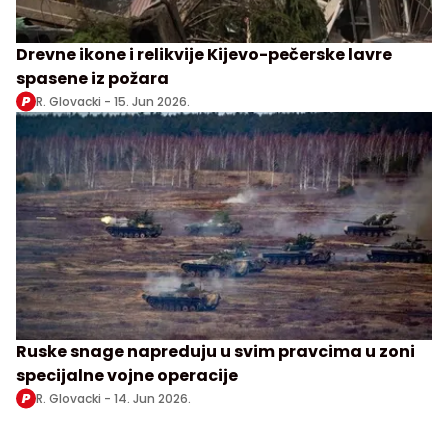
Drevne ikone i relikvije Kijevo-pečerske lavre
spasene iz požara
R. Glovacki -
15. Jun 2026.
Ruske snage napreduju u svim pravcima u zoni
specijalne vojne operacije
R. Glovacki -
14. Jun 2026.