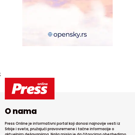
;
O nama
Press Online je informativni portal koji donosi najnovije vesti iz
Srbije i sveta, pružajući pravovremene i tačne informacije o
aktuelnim dešavanjima. Naša misija je da čitaocima obezbedimo