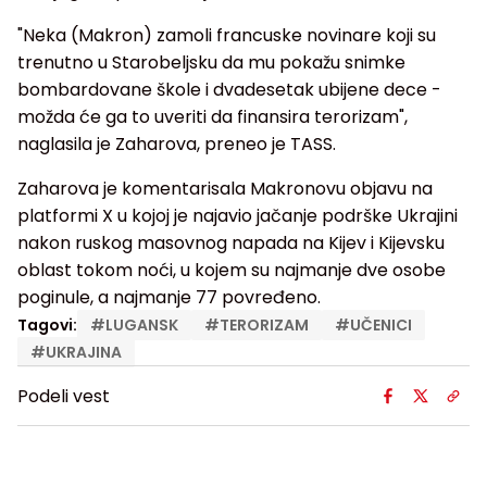
"Neka (Makron) zamoli francuske novinare koji su
trenutno u Starobeljsku da mu pokažu snimke
bombardovane škole i dvadesetak ubijene dece -
možda će ga to uveriti da finansira terorizam",
naglasila je Zaharova, preneo je TASS.
Zaharova je komentarisala Makronovu objavu na
platformi X u kojoj je najavio jačanje podrške Ukrajini
nakon ruskog masovnog napada na Kijev i Kijevsku
oblast tokom noći, u kojem su najmanje dve osobe
poginule, a najmanje 77 povređeno.
Tagovi:
#
LUGANSK
#
TERORIZAM
#
UČENICI
#
UKRAJINA
Podeli vest