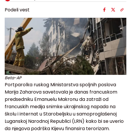
Podeli vest
Beta-AP
Portparolka ruskog Ministarstva spoljnih poslova
Marija Zaharova savetovala je danas francuskom
predsedniku Emanuelu Makronu da zatraži od
francuskih medija snimke ukrajinskog napada na
školu i internat u Starobeljsku u samoproglašenoj
Luganskoj Narodnoj Republici (LRN) kako bi se uverio
da njegova podrška Kijevu finansira terorizam.