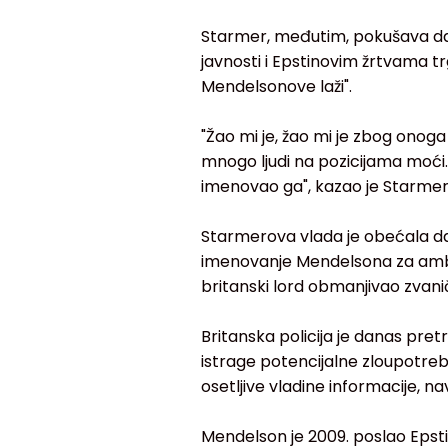
Starmer, međutim, pokušava da uz
javnosti i Epstinovim žrtvama t
Mendelsonove laži".
"Žao mi je, žao mi je zbog onoga 
mnogo ljudi na pozicijama moći.
imenovao ga", kazao je Starmer
Starmerova vlada je obećala da
imenovanje Mendelsona za ambas
britanski lord obmanjivao zvani
Britanska policija je danas pr
istrage potencijalne zloupotreb
osetljive vladine informacije, na
Mendelson je 2009. poslao Epstin