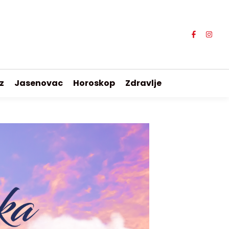
z
Jasenovac
Horoskop
Zdravlje