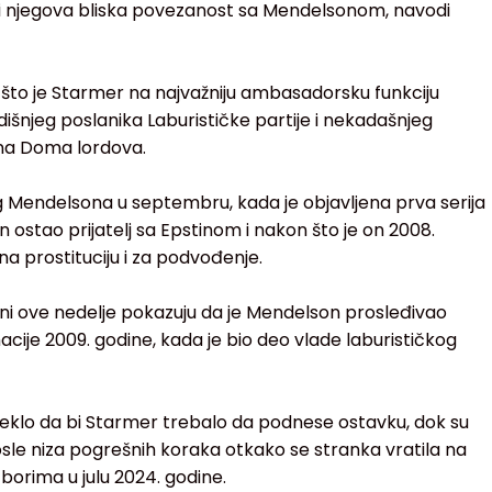
idi njegova bliska povezanost sa Mendelsonom, navodi
nev što je Starmer na najvažniju ambasadorsku funkciju
njeg poslanika Laburističke partije i nekadašnjeg
na Doma lordova.
 Mendelsona u septembru, kada je objavljena prva serija
n ostao prijatelj sa Epstinom i nakon što je on 2008.
 prostituciju i za podvođenje.
jeni ove nedelje pokazuju da je Mendelson prosleđivao
macije 2009. godine, kada je bio deo vlade laburističkog
 reklo da bi Starmer trebalo da podnese ostavku, dok su
osle niza pogrešnih koraka otkako se stranka vratila na
orima u julu 2024. godine.