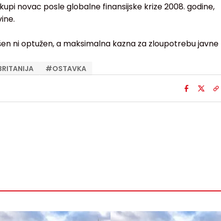
ikupi novac posle globalne finansijske krize 2008. godine,
ine.
šen ni optužen, a maksimalna kazna za zloupotrebu javne
BRITANIJA
#
OSTAVKA