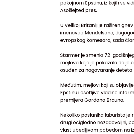
pokojnom Epstinu, iz kojih se v
Asošiejted pres.
U Velikoj Britaniji je raširen g
imenovao Mendelsona, dugogodiš
evropskog komesara, sada čla
Starmer je smenio 72-godišnjeg
mejlova koja je pokazala da je o
osuđen za nagovaranje deteta na
Međutim, mejlovi koji su objavl
Epstinu i osetljive vladine infor
premijera Gordona Brauna.
Nekoliko poslanika laburista je
drugi očigledno nezadovoljni, p
vlast ubedljivom pobedom na izb