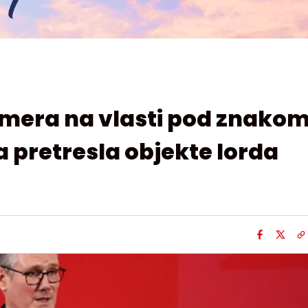
mera na vlasti pod znako
ja pretresla objekte lorda