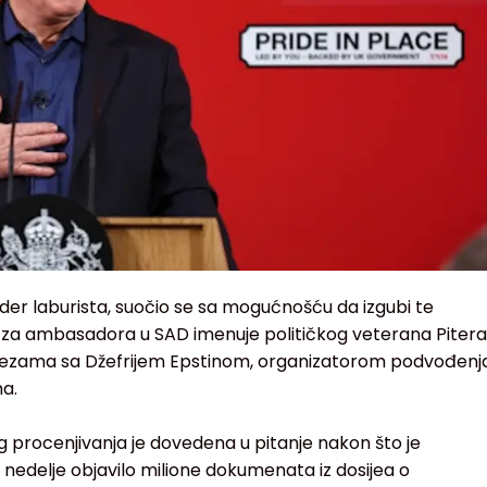
lider laburista, suočio se sa mogućnošću da izgubi te
da za ambasadora u SAD imenuje političkog veterana Pitera
vezama sa Džefrijem Epstinom, organizatorom podvođenj
a.
rocenjivanja je dovedena u pitanje nakon što je
nedelje objavilo milione dokumenata iz dosijea o