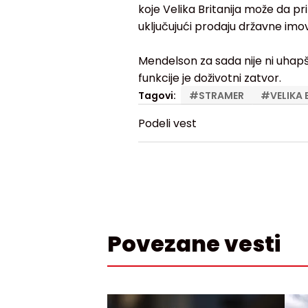
koje Velika Britanija može da pr
uključujući prodaju državne imov
Mendelson za sada nije ni uhap
funkcije je doživotni zatvor.
Tagovi:
#
STRAMER
#
VELIKA 
Podeli vest
Povezane vesti