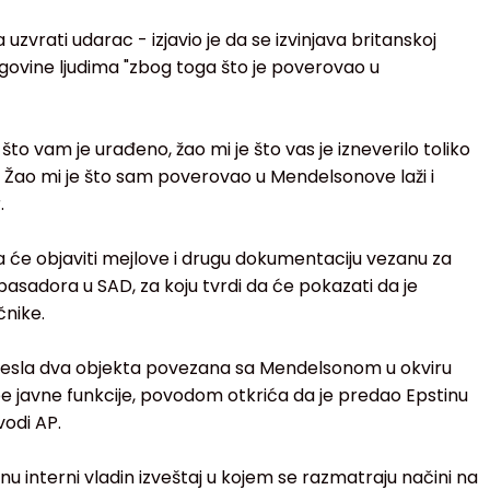
vrati udarac - izjavio je da se izvinjava britanskoj
rgovine ljudima "zbog toga što je poverovao u
što vam je urađeno, žao mi je što vas je izneverilo toliko
 Žao mi je što sam poverovao u Mendelsonove laži i
.
 će objaviti mejlove i drugu dokumentaciju vezanu za
adora u SAD, za koju tvrdi da će pokazati da je
čnike.
etresla dva objekta povezana sa Mendelsonom u okviru
e javne funkcije, povodom otkrića da je predao Epstinu
vodi AP.
u interni vladin izveštaj u kojem se razmatraju načini na