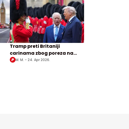
Tramp preti Britaniji
carinama zbog poreza na
kova
digitalne usluge
M. M. -
24. Apr 2026.