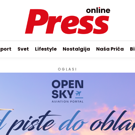
port
Svet
Lifestyle
Nostalgija
Naša Priča
Bi
OGLASI